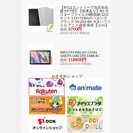
【9/1はエントリーで当店全品
最大P7倍】【在庫あり】B2 ポ
スターファイル 24枚収納 12ポ
ケット 515×728mm ベルソス
ブラック VS-Z01-BK 大きいファ
イル アニメ 保管 保存【/srm】
3700円
価格:
(2025/9/1 07:38時点)
WACOM Wacom Cintiq
16(DTK168) DTK168K4C
118800円
価格:
(2025/6/10 06:35時点)
おすすめショップ