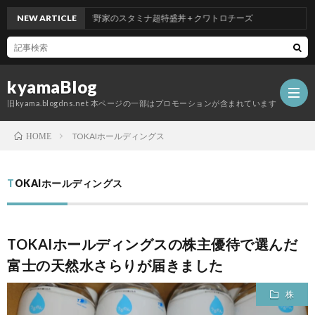
NEW ARTICLE
吉野家のスタミナ超特盛丼 + クワトロチーズ
kyamaBlog
旧kyama.blogdns.net 本ページの一部はプロモーションが含まれています
TOKAIホールディングス
HOME
TOKAIホールディングス
TOKAIホールディングスの株主優待で選んだ
富士の天然水さらりが届きました
株