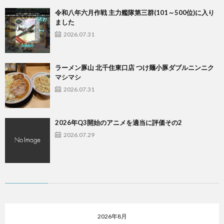
令和八年六月作戦 主力艦隊第三群(101～500位)に入り
ました
2026.07.31
ラーメン豚山 北千住東口店 つけ麺小豚ダブルニンニク
マシマシ
2026.07.31
2026年Q3開始のアニメを適当に評価その2
2026.07.29
2026年8月