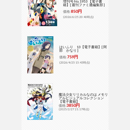
増刊号 No.1953 【電子書
籍】[ 週刊ファミ通編集部 ]
850円
価格:
(2026/6/25 20:40時点)
はいふり 13【電子書籍】[ 阿
部 かなり ]
759円
価格:
(2026/4/25 15:43時点)
魔法少女リリカルなのは メモリ
アルビジュアルコレクション
【電子書籍】
3850円
価格:
(2025/2/27 21:17時点)