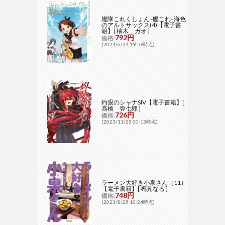
艦隊これくしょん -艦これ- 海色
のアルトサックス(4)【電子書
籍】[ 柚木 ガオ ]
792円
価格:
(2024/6/24 19:59時点)
灼眼のシャナSIV【電子書籍】[
高橋 弥七郎 ]
726円
価格:
(2023/11/25 00:13時点)
ラーメン大好き小泉さん（11）
【電子書籍】[ 鳴見なる ]
748円
価格:
(2023/8/25 10:24時点)