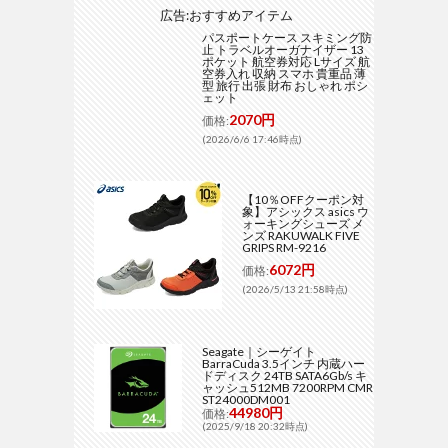
広告:おすすめアイテム
パスポートケース スキミング防
止 トラベルオーガナイザー 13
ポケット 航空券対応 Lサイズ 航
空券入れ 収納 スマホ 貴重品 薄
型 旅行 出張 財布 おしゃれ ポシ
ェット
2070円
価格:
(2026/6/6 17:46時点)
【10％OFFクーポン対
象】アシックス asics ウ
ォーキングシューズ メ
ンズ RAKUWALK FIVE
GRIPS RM-9216
6072円
価格:
(2026/5/13 21:58時点)
Seagate｜シーゲイト
BarraCuda 3.5インチ 内蔵ハー
ドディスク 24TB SATA6Gb/s キ
ャッシュ512MB 7200RPM CMR
ST24000DM001
44980円
価格:
(2025/9/18 20:32時点)