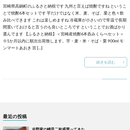
宮崎県高鍋町のふるさと納税です 九州と言えば焼酎ですね というこ
とで焼酎6本セットです 芋だけではなく米、麦、そば、栗と色々飲
み比べできます これは楽しめますね 冷蔵庫が小さいので常温で長期
間置いておけると言うのも良いところです ということでお酒ばかり
選んでます 【ふるさと納税】＜宮崎産焼酎6本呑みくらべセット＞
※1か月以内に順次出荷致します。芋・麦・米・そば・栗 900ml モ
ンマートあおき 宮 […]
続きを読む
最近の投稿
吉野家の鰻皿二枚盛買ってきた