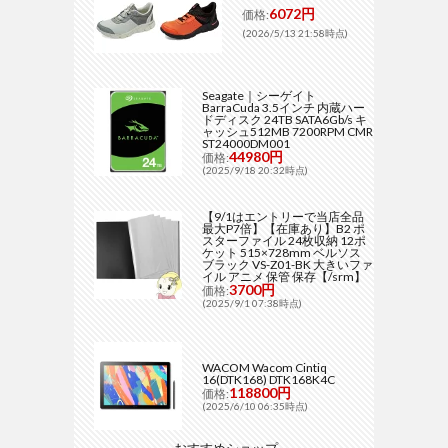
6072円
価格:
(2026/5/13 21:58時点)
Seagate｜シーゲイト
BarraCuda 3.5インチ 内蔵ハー
ドディスク 24TB SATA6Gb/s キ
ャッシュ512MB 7200RPM CMR
ST24000DM001
44980円
価格:
(2025/9/18 20:32時点)
【9/1はエントリーで当店全品
最大P7倍】【在庫あり】B2 ポ
スターファイル 24枚収納 12ポ
ケット 515×728mm ベルソス
ブラック VS-Z01-BK 大きいファ
イル アニメ 保管 保存【/srm】
3700円
価格:
(2025/9/1 07:38時点)
WACOM Wacom Cintiq
16(DTK168) DTK168K4C
118800円
価格:
(2025/6/10 06:35時点)
おすすめショップ