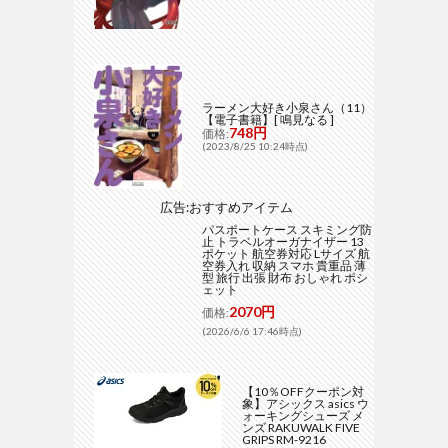
ラーメン大好き小泉さん（11）
【電子書籍】[ 鳴見なる ]
748円
価格:
(2023/8/25 10:24時点)
広告:おすすめアイテム
パスポートケース スキミング防
止 トラベルオーガナイザー 13
ポケット 航空券対応 Lサイズ 航
空券入れ 収納 スマホ 貴重品 薄
型 旅行 出張 財布 おしゃれ ポシ
ェット
2070円
価格:
(2026/6/6 17:46時点)
【10％OFFクーポン対
象】アシックス asics ウ
ォーキングシューズ メ
ンズ RAKUWALK FIVE
GRIPS RM-9216