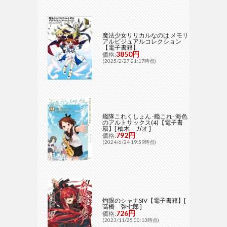
魔法少女リリカルなのは メモリ
アルビジュアルコレクション
【電子書籍】
3850円
価格:
(2025/2/27 21:17時点)
艦隊これくしょん -艦これ- 海色
のアルトサックス(4)【電子書
籍】[ 柚木 ガオ ]
792円
価格:
(2024/6/24 19:59時点)
灼眼のシャナSIV【電子書籍】[
高橋 弥七郎 ]
726円
価格:
(2023/11/25 00:13時点)