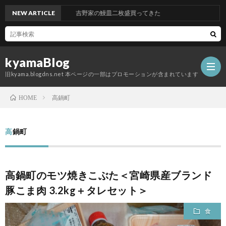
NEW ARTICLE
吉野家の鰻皿二枚盛買ってきた
kyamaBlog
旧kyama.blogdns.net 本ページの一部はプロモーションが含まれています
高鍋町
HOME
高鍋町
高鍋町のモツ焼きこぶた＜宮崎県産ブランド
豚こま肉 3.2kg＋タレセット＞
食