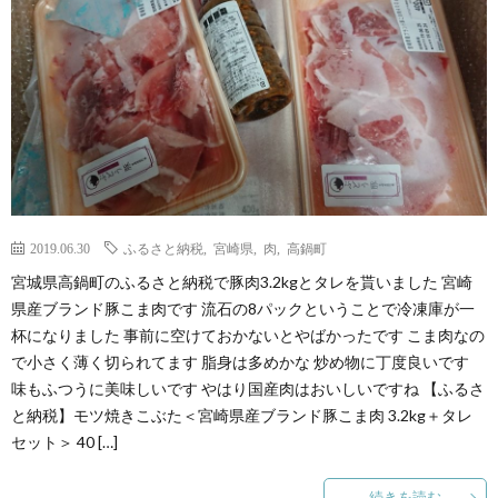
2019.06.30
ふるさと納税
,
宮崎県
,
肉
,
高鍋町
宮城県高鍋町のふるさと納税で豚肉3.2kgとタレを貰いました 宮崎
県産ブランド豚こま肉です 流石の8パックということで冷凍庫が一
杯になりました 事前に空けておかないとやばかったです こま肉なの
で小さく薄く切られてます 脂身は多めかな 炒め物に丁度良いです
味もふつうに美味しいです やはり国産肉はおいしいですね 【ふるさ
と納税】モツ焼きこぶた＜宮崎県産ブランド豚こま肉 3.2kg＋タレ
セット＞ 40 […]
続きを読む