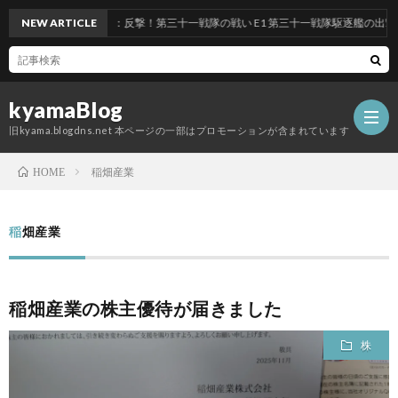
6夏イベント 前段作戦：反撃！第三十一戦隊の戦い E1 第三十一戦隊駆逐艦の出撃 九州
NEW ARTICLE
kyamaBlog
旧kyama.blogdns.net 本ページの一部はプロモーションが含まれています
稲畑産業
HOME
稲畑産業
稲畑産業の株主優待が届きました
株