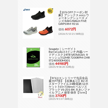
【10％OFFクーポン対
象】アシックス asics ウ
ォーキングシューズ メ
ンズ RAKUWALK FIVE
GRIPS RM-9216
6072円
価格:
(2026/5/13 21:58時点)
Seagate｜シーゲイト
BarraCuda 3.5インチ 内蔵ハー
ドディスク 24TB SATA6Gb/s キ
ャッシュ512MB 7200RPM CMR
ST24000DM001
44980円
価格:
(2025/9/18 20:32時点)
【9/1はエントリーで当店全品
最大P7倍】【在庫あり】B2 ポ
スターファイル 24枚収納 12ポ
ケット 515×728mm ベルソス
ブラック VS-Z01-BK 大きいファ
イル アニメ 保管 保存【/srm】
3700円
価格:
(2025/9/1 07:38時点)