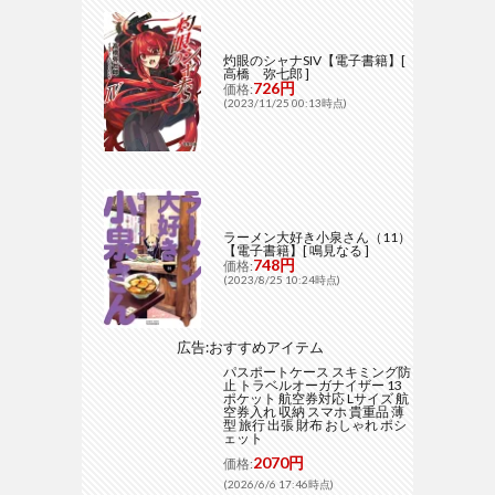
灼眼のシャナSIV【電子書籍】[
高橋 弥七郎 ]
726円
価格:
(2023/11/25 00:13時点)
ラーメン大好き小泉さん（11）
【電子書籍】[ 鳴見なる ]
748円
価格:
(2023/8/25 10:24時点)
広告:おすすめアイテム
パスポートケース スキミング防
止 トラベルオーガナイザー 13
ポケット 航空券対応 Lサイズ 航
空券入れ 収納 スマホ 貴重品 薄
型 旅行 出張 財布 おしゃれ ポシ
ェット
2070円
価格:
(2026/6/6 17:46時点)