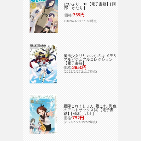
はいふり 13【電子書籍】[ 阿
部 かなり ]
759円
価格:
(2026/4/25 15:43時点)
魔法少女リリカルなのは メモリ
アルビジュアルコレクション
【電子書籍】
3850円
価格:
(2025/2/27 21:17時点)
艦隊これくしょん -艦これ- 海色
のアルトサックス(4)【電子書
籍】[ 柚木 ガオ ]
792円
価格:
(2024/6/24 19:59時点)