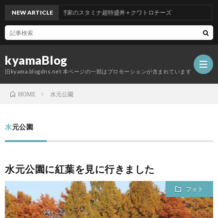
NEW ARTICLE
吉野家のスタミナ超特盛丼 + クワトロチーズ
kyamaBlog
旧kyama.blogdns.net 本ページの一部はプロモーションが含まれています
水元公園
HOME
水元公園
水元公園に紅葉を見に行きました
フォト