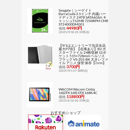
Seagate｜シーゲイト
BarraCuda 3.5インチ 内蔵ハー
ドディスク 24TB SATA6Gb/s キ
ャッシュ512MB 7200RPM CMR
ST24000DM001
44980円
価格:
(2025/9/18 20:32時点)
【9/1はエントリーで当店全品
最大P7倍】【在庫あり】B2 ポ
スターファイル 24枚収納 12ポ
ケット 515×728mm ベルソス
ブラック VS-Z01-BK 大きいファ
イル アニメ 保管 保存【/srm】
3700円
価格:
(2025/9/1 07:38時点)
WACOM Wacom Cintiq
16(DTK168) DTK168K4C
118800円
価格:
(2025/6/10 06:35時点)
おすすめショップ