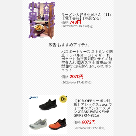
ラーメン大好き小泉さん（11）
【電子書籍】[ 鳴見なる ]
748円
価格:
(2023/8/25 10:24時点)
広告:おすすめアイテム
パスポートケース スキミング防
止 トラベルオーガナイザー 13
ポケット 航空券対応 Lサイズ 航
空券入れ 収納 スマホ 貴重品 薄
型 旅行 出張 財布 おしゃれ ポシ
ェット
2070円
価格:
(2026/6/6 17:46時点)
【10％OFFクーポン対
象】アシックス asics ウ
ォーキングシューズ メ
ンズ RAKUWALK FIVE
GRIPS RM-9216
6072円
価格:
(2026/5/13 21:58時点)