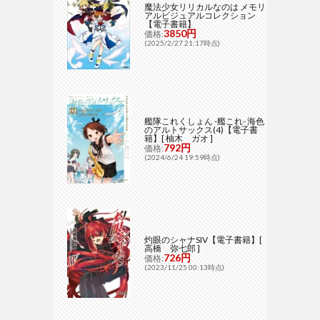
魔法少女リリカルなのは メモリ
アルビジュアルコレクション
【電子書籍】
3850円
価格:
(2025/2/27 21:17時点)
艦隊これくしょん -艦これ- 海色
のアルトサックス(4)【電子書
籍】[ 柚木 ガオ ]
792円
価格:
(2024/6/24 19:59時点)
灼眼のシャナSIV【電子書籍】[
高橋 弥七郎 ]
726円
価格:
(2023/11/25 00:13時点)