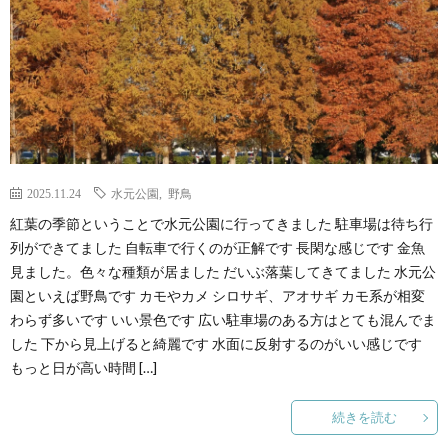
2025.11.24
水元公園
,
野鳥
紅葉の季節ということで水元公園に行ってきました 駐車場は待ち行
列ができてました 自転車で行くのが正解です 長閑な感じです 金魚
見ました。色々な種類が居ました だいぶ落葉してきてました 水元公
園といえば野鳥です カモやカメ シロサギ、アオサギ カモ系が相変
わらず多いです いい景色です 広い駐車場のある方はとても混んでま
した 下から見上げると綺麗です 水面に反射するのがいい感じです
もっと日が高い時間 […]
続きを読む