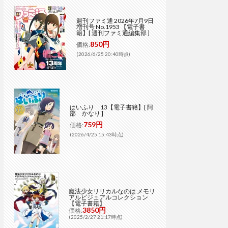
週刊ファミ通 2026年7月9日
増刊号 No.1953 【電子書
籍】[ 週刊ファミ通編集部 ]
850円
価格:
(2026/6/25 20:40時点)
はいふり 13【電子書籍】[ 阿
部 かなり ]
759円
価格:
(2026/4/25 15:43時点)
魔法少女リリカルなのは メモリ
アルビジュアルコレクション
【電子書籍】
3850円
価格:
(2025/2/27 21:17時点)