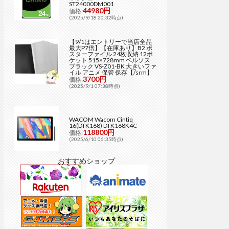
ST24000DM001
44980円
価格:
(2025/9/18 20:32時点)
【9/1はエントリーで当店全品
最大P7倍】【在庫あり】B2 ポ
スターファイル 24枚収納 12ポ
ケット 515×728mm ベルソス
ブラック VS-Z01-BK 大きいファ
イル アニメ 保管 保存【/srm】
3700円
価格:
(2025/9/1 07:38時点)
WACOM Wacom Cintiq
16(DTK168) DTK168K4C
118800円
価格:
(2025/6/10 06:35時点)
おすすめショップ