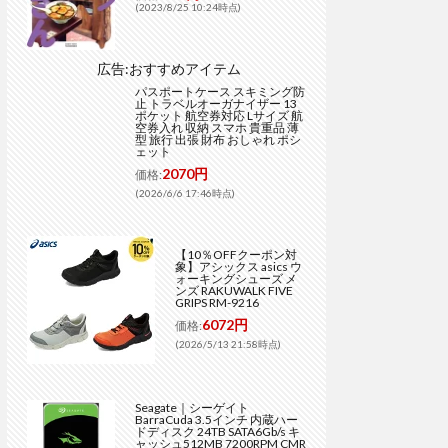
(2023/8/25 10:24時点)
広告:おすすめアイテム
パスポートケース スキミング防
止 トラベルオーガナイザー 13
ポケット 航空券対応 Lサイズ 航
空券入れ 収納 スマホ 貴重品 薄
型 旅行 出張 財布 おしゃれ ポシ
ェット
2070円
価格:
(2026/6/6 17:46時点)
【10％OFFクーポン対
象】アシックス asics ウ
ォーキングシューズ メ
ンズ RAKUWALK FIVE
GRIPS RM-9216
6072円
価格:
(2026/5/13 21:58時点)
Seagate｜シーゲイト
BarraCuda 3.5インチ 内蔵ハー
ドディスク 24TB SATA6Gb/s キ
ャッシュ512MB 7200RPM CMR