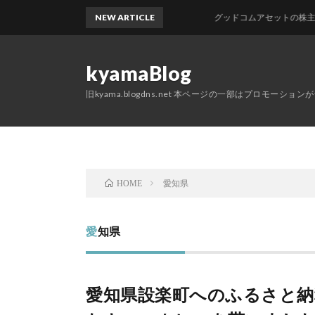
NEW ARTICLE
グッドコムアセットの株主優待が
kyamaBlog
旧kyama.blogdns.net 本ページの一部はプロモーショ
愛知県
HOME
愛知県
愛知県設楽町へのふるさと納