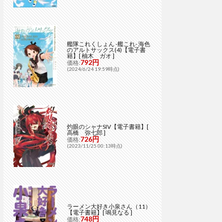
艦隊これくしょん -艦これ- 海色
のアルトサックス(4)【電子書
籍】[ 柚木 ガオ ]
792円
価格:
(2024/6/24 19:59時点)
灼眼のシャナSIV【電子書籍】[
高橋 弥七郎 ]
726円
価格:
(2023/11/25 00:13時点)
ラーメン大好き小泉さん（11）
【電子書籍】[ 鳴見なる ]
748円
価格: