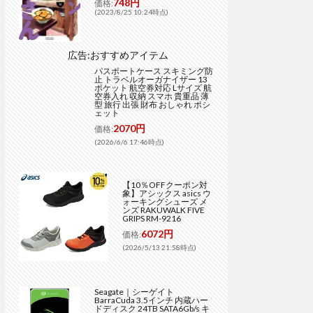
748円
価格:
(2023/8/25 10:24時点)
広告:おすすめアイテム
パスポートケース スキミング防
止 トラベルオーガナイザー 13
ポケット 航空券対応 Lサイズ 航
空券入れ 収納 スマホ 貴重品 薄
型 旅行 出張 財布 おしゃれ ポシ
ェット
2070円
価格:
(2026/6/6 17:46時点)
【10％OFFクーポン対
象】アシックス asics ウ
ォーキングシューズ メ
ンズ RAKUWALK FIVE
GRIPS RM-9216
6072円
価格:
(2026/5/13 21:58時点)
Seagate｜シーゲイト
BarraCuda 3.5インチ 内蔵ハー
ドディスク 24TB SATA6Gb/s キ