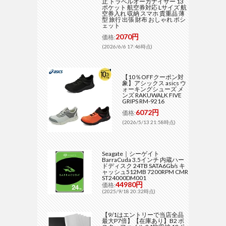
止 トラベルオーガナイザー 13
ポケット 航空券対応 Lサイズ 航
空券入れ 収納 スマホ 貴重品 薄
型 旅行 出張 財布 おしゃれ ポシ
ェット
2070円
価格:
(2026/6/6 17:46時点)
【10％OFFクーポン対
象】アシックス asics ウ
ォーキングシューズ メ
ンズ RAKUWALK FIVE
GRIPS RM-9216
6072円
価格:
(2026/5/13 21:58時点)
Seagate｜シーゲイト
BarraCuda 3.5インチ 内蔵ハー
ドディスク 24TB SATA6Gb/s キ
ャッシュ512MB 7200RPM CMR
ST24000DM001
44980円
価格:
(2025/9/18 20:32時点)
【9/1はエントリーで当店全品
最大P7倍】【在庫あり】B2 ポ