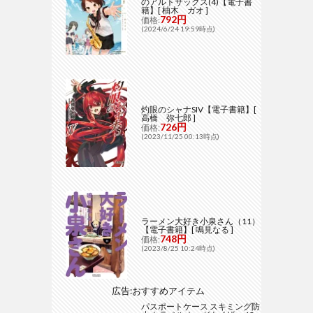
のアルトサックス(4)【電子書
籍】[ 柚木 ガオ ]
792円
価格:
(2024/6/24 19:59時点)
灼眼のシャナSIV【電子書籍】[
高橋 弥七郎 ]
726円
価格:
(2023/11/25 00:13時点)
ラーメン大好き小泉さん（11）
【電子書籍】[ 鳴見なる ]
748円
価格:
(2023/8/25 10:24時点)
広告:おすすめアイテム
パスポートケース スキミング防