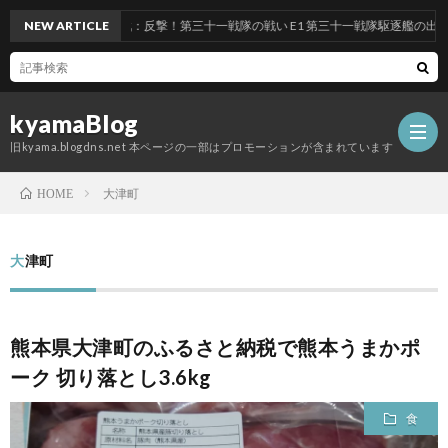
6夏イベント 前段作戦：反撃！第三十一戦隊の戦い E1 第三十一戦隊駆逐艦の出撃 九
NEW ARTICLE
kyamaBlog
旧kyama.blogdns.net 本ページの一部はプロモーションが含まれています
大津町
HOME
大津町
熊本県大津町のふるさと納税で熊本うまかポ
ーク 切り落とし3.6kg
食