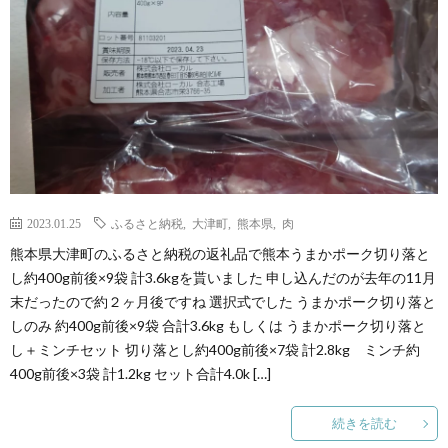
2023.01.25
ふるさと納税
,
大津町
,
熊本県
,
肉
熊本県大津町のふるさと納税の返礼品で熊本うまかポーク切り落と
し約400g前後×9袋 計3.6kgを貰いました 申し込んだのが去年の11月
末だったので約２ヶ月後ですね 選択式でした うまかポーク切り落と
しのみ 約400g前後×9袋 合計3.6kg もしくは うまかポーク切り落と
し＋ミンチセット 切り落とし約400g前後×7袋 計2.8kg ミンチ約
400g前後×3袋 計1.2kg セット合計4.0k […]
続きを読む