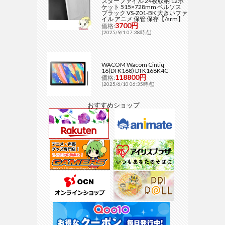
スターファイル 24枚収納 12ポ
ケット 515×728mm ベルソス
ブラック VS-Z01-BK 大きいファ
イル アニメ 保管 保存【/srm】
3700円
価格:
(2025/9/1 07:38時点)
WACOM Wacom Cintiq
16(DTK168) DTK168K4C
118800円
価格:
(2025/6/10 06:35時点)
おすすめショップ