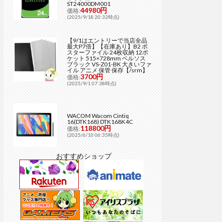
ST24000DM001
44980円
価格:
(2025/9/18 20:32時点)
【9/1はエントリーで当店全品
最大P7倍】【在庫あり】B2 ポ
スターファイル 24枚収納 12ポ
ケット 515×728mm ベルソス
ブラック VS-Z01-BK 大きいファ
イル アニメ 保管 保存【/srm】
3700円
価格:
(2025/9/1 07:38時点)
WACOM Wacom Cintiq
16(DTK168) DTK168K4C
118800円
価格:
(2025/6/10 06:35時点)
おすすめショップ