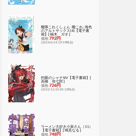
艦隊これくしょん -艦これ- 海色
のアルトサックス(4)【電子書
籍】[ 柚木 ガオ ]
792円
価格:
(2024/6/24 19:59時点)
灼眼のシャナSIV【電子書籍】[
高橋 弥七郎 ]
726円
価格:
(2023/11/25 00:13時点)
ラーメン大好き小泉さん（11）
【電子書籍】[ 鳴見なる ]
748円
価格: