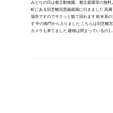
みどりの日は都立動物園、都立庭園等の無料
町にある旧芝離宮恩賜庭園に行きました 高層
場所ですのでサクッと観て回れます 欧米系の
す 中の御門から入りました こちらは旧芝離
カメラも来てました 建物は閉まっているの […