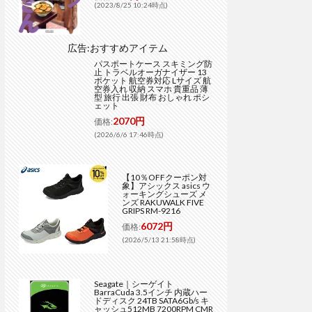
(2023/8/25 10:24時点)
広告:おすすめアイテム
パスポートケース スキミング防
止 トラベルオーガナイザー 13
ポケット 航空券対応 Lサイズ 航
空券入れ 収納 スマホ 貴重品 薄
型 旅行 出張 財布 おしゃれ ポシ
ェット
2070円
価格:
(2026/6/6 17:46時点)
【10％OFFクーポン対
象】アシックス asics ウ
ォーキングシューズ メ
ンズ RAKUWALK FIVE
GRIPS RM-9216
6072円
価格:
(2026/5/13 21:58時点)
Seagate｜シーゲイト
BarraCuda 3.5インチ 内蔵ハー
ドディスク 24TB SATA6Gb/s キ
ャッシュ512MB 7200RPM CMR