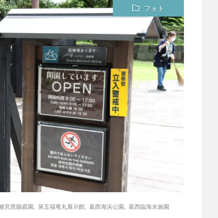
フォト
離宮恩賜庭園
,
第五福竜丸展示館
,
葛西海浜公園
,
葛西臨海水族園