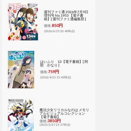
週刊ファミ通 2026年7月9日
増刊号 No.1953 【電子書
籍】[ 週刊ファミ通編集部 ]
850円
価格:
(2026/6/25 20:40時点)
はいふり 13【電子書籍】[ 阿
部 かなり ]
759円
価格:
(2026/4/25 15:43時点)
魔法少女リリカルなのは メモリ
アルビジュアルコレクション
【電子書籍】
3850円
価格:
(2025/2/27 21:17時点)