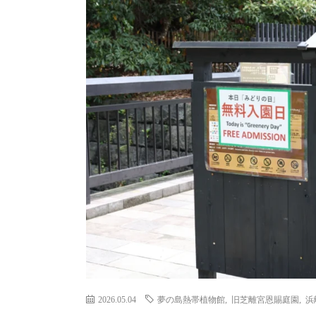
2026.05.04
夢の島熱帯植物館
,
旧芝離宮恩賜庭園
,
浜