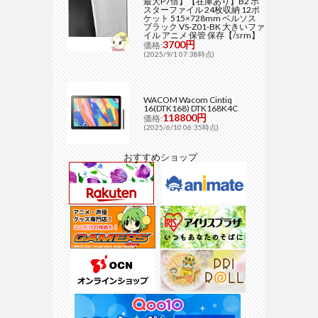
最大P7倍】【在庫あり】B2 ポ
スターファイル 24枚収納 12ポ
ケット 515×728mm ベルソス
ブラック VS-Z01-BK 大きいファ
イル アニメ 保管 保存【/srm】
3700円
価格:
(2025/9/1 07:38時点)
WACOM Wacom Cintiq
16(DTK168) DTK168K4C
118800円
価格:
(2025/6/10 06:35時点)
おすすめショップ