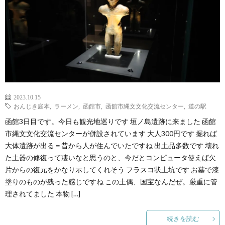
2023.10.15
おんじき庭本
,
ラーメン
,
函館市
,
函館市縄文文化交流センター
,
道の駅
函館3日目です。今日も観光地巡りです 垣ノ島遺跡に来ました 函館
市縄文文化交流センターが併設されています 大人300円です 掘れば
大体遺跡が出る＝昔から人が住んでいたですね 出土品多数です 壊れ
た土器の修復って凄いなと思うのと、今だとコンピュータ使えば欠
片からの復元をかなり示してくれそう フラスコ状土坑です お墓で漆
塗りのものが残った感じですね この土偶、国宝なんだぜ。厳重に管
理されてました 本物 […]
続きを読む