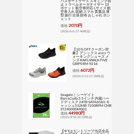
パスポートケース スキミング防
止 トラベルオーガナイザー 13
ポケット 航空券対応 Lサイズ 航
空券入れ 収納 スマホ 貴重品 薄
型 旅行 出張 財布 おしゃれ ポシ
ェット
2070円
価格:
(2026/6/6 17:46時点)
【10％OFFクーポン対
象】アシックス asics ウ
ォーキングシューズ メ
ンズ RAKUWALK FIVE
GRIPS RM-9216
6072円
価格:
(2026/5/13 21:58時点)
Seagate｜シーゲイト
BarraCuda 3.5インチ 内蔵ハー
ドディスク 24TB SATA6Gb/s キ
ャッシュ512MB 7200RPM CMR
ST24000DM001
44980円
価格:
(2025/9/18 20:32時点)
【9/1はエントリーで当店全品