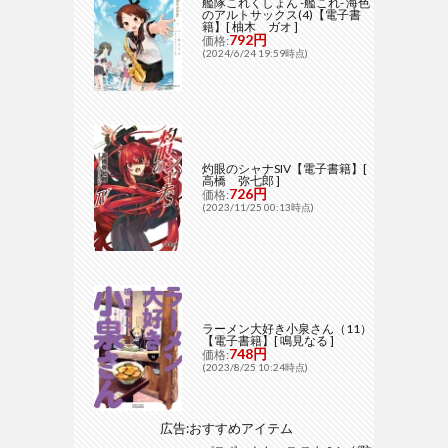
艦隊これくしょん -艦これ- 海色
のアルトサックス(4)【電子書
籍】[ 柚木 ガオ ]
792円
価格:
(2024/6/24 19:59時点)
灼眼のシャナSIV【電子書籍】[
高橋 弥七郎 ]
726円
価格:
(2023/11/25 00:13時点)
ラーメン大好き小泉さん（11）
【電子書籍】[ 鳴見なる ]
748円
価格:
(2023/8/25 10:24時点)
広告:おすすめアイテム