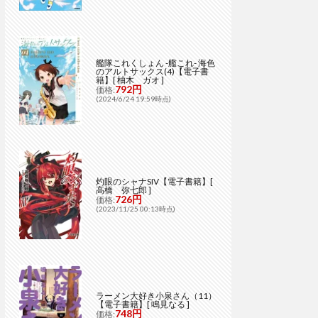
艦隊これくしょん -艦これ- 海色
のアルトサックス(4)【電子書
籍】[ 柚木 ガオ ]
792円
価格:
(2024/6/24 19:59時点)
灼眼のシャナSIV【電子書籍】[
高橋 弥七郎 ]
726円
価格:
(2023/11/25 00:13時点)
ラーメン大好き小泉さん（11）
【電子書籍】[ 鳴見なる ]
748円
価格: