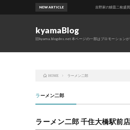
NEW ARTICLE
吉野家の鰻皿二枚盛買って
kyamaBlog
旧kyama.blogdns.net 本ページの一部はプロモーショ
ラーメン二郎
HOME
ラーメン二郎
ラーメン二郎 千住大橋駅前店 