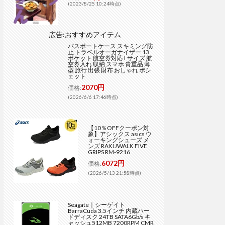
(2023/8/25 10:24時点)
広告:おすすめアイテム
パスポートケース スキミング防
止 トラベルオーガナイザー 13
ポケット 航空券対応 Lサイズ 航
空券入れ 収納 スマホ 貴重品 薄
型 旅行 出張 財布 おしゃれ ポシ
ェット
2070円
価格:
(2026/6/6 17:46時点)
【10％OFFクーポン対
象】アシックス asics ウ
ォーキングシューズ メ
ンズ RAKUWALK FIVE
GRIPS RM-9216
6072円
価格:
(2026/5/13 21:58時点)
Seagate｜シーゲイト
BarraCuda 3.5インチ 内蔵ハー
ドディスク 24TB SATA6Gb/s キ
ャッシュ512MB 7200RPM CMR