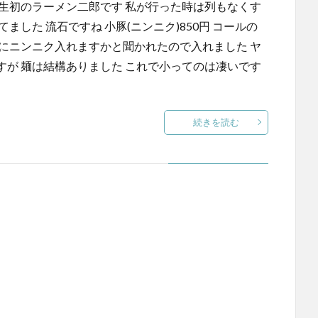
生初のラーメン二郎です 私が行った時は列もなくす
した 流石ですね 小豚(ニンニク)850円 コールの
にニンニク入れますかと聞かれたので入れました ヤ
が 麺は結構ありました これで小ってのは凄いです
続きを読む