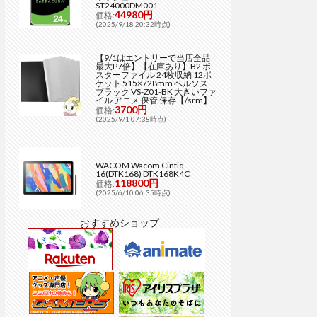
ST24000DM001
44980円
価格:
(2025/9/18 20:32時点)
【9/1はエントリーで当店全品
最大P7倍】【在庫あり】B2 ポ
スターファイル 24枚収納 12ポ
ケット 515×728mm ベルソス
ブラック VS-Z01-BK 大きいファ
イル アニメ 保管 保存【/srm】
3700円
価格:
(2025/9/1 07:38時点)
WACOM Wacom Cintiq
16(DTK168) DTK168K4C
118800円
価格:
(2025/6/10 06:35時点)
おすすめショップ