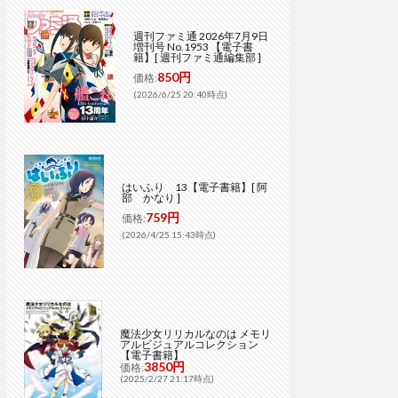
週刊ファミ通 2026年7月9日
増刊号 No.1953 【電子書
籍】[ 週刊ファミ通編集部 ]
850円
価格:
(2026/6/25 20:40時点)
はいふり 13【電子書籍】[ 阿
部 かなり ]
759円
価格:
(2026/4/25 15:43時点)
魔法少女リリカルなのは メモリ
アルビジュアルコレクション
【電子書籍】
3850円
価格:
(2025/2/27 21:17時点)