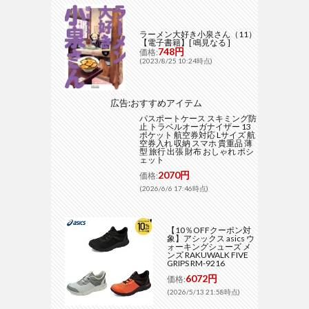
ラーメン大好き小泉さん（11）
【電子書籍】[ 鳴見なる ]
748円
価格:
(2023/8/25 10:24時点)
広告:おすすめアイテム
パスポートケース スキミング防
止 トラベルオーガナイザー 13
ポケット 航空券対応 Lサイズ 航
空券入れ 収納 スマホ 貴重品 薄
型 旅行 出張 財布 おしゃれ ポシ
ェット
2070円
価格:
(2026/6/6 17:46時点)
【10％OFFクーポン対
象】アシックス asics ウ
ォーキングシューズ メ
ンズ RAKUWALK FIVE
GRIPS RM-9216
6072円
価格:
(2026/5/13 21:58時点)