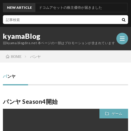
NEW ARTICLE
グッドコムアセットの株主優待が届きました
kyamaBlog
旧kyama.blogdns.net 本ページの一部はプロモーションが含まれています
パンヤ
HOME
パンヤ
パンヤ Season4開始
ゲーム