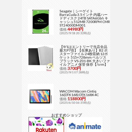
Seagate｜シーゲイト
BarraCuda 3.5インチ 内蔵ハー
ドディスク 24TB SATA6Gb/s キ
ャッシュ512MB 7200RPM CMR
ST24000DM001
44980円
価格:
(2025/9/18 20:32時点)
【9/1はエントリーで当店全品
最大P7倍】【在庫あり】B2 ポ
スターファイル 24枚収納 12ポ
ケット 515×728mm ベルソス
ブラック VS-Z01-BK 大きいファ
イル アニメ 保管 保存【/srm】
3700円
価格:
(2025/9/1 07:38時点)
WACOM Wacom Cintiq
16(DTK168) DTK168K4C
118800円
価格:
(2025/6/10 06:35時点)
おすすめショップ