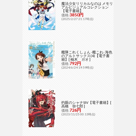
魔法少女リリカルなのは メモリ
アルビジュアルコレクション
【電子書籍】
3850円
価格:
(2025/2/27 21:17時点)
艦隊これくしょん -艦これ- 海色
のアルトサックス(4)【電子書
籍】[ 柚木 ガオ ]
792円
価格:
(2024/6/24 19:59時点)
灼眼のシャナSIV【電子書籍】[
高橋 弥七郎 ]
726円
価格:
(2023/11/25 00:13時点)