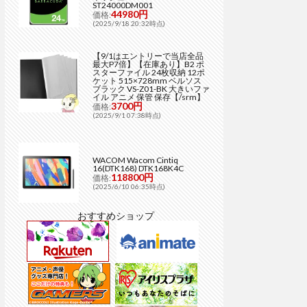
ST24000DM001
44980円
価格:
(2025/9/18 20:32時点)
【9/1はエントリーで当店全品
最大P7倍】【在庫あり】B2 ポ
スターファイル 24枚収納 12ポ
ケット 515×728mm ベルソス
ブラック VS-Z01-BK 大きいファ
イル アニメ 保管 保存【/srm】
3700円
価格:
(2025/9/1 07:38時点)
WACOM Wacom Cintiq
16(DTK168) DTK168K4C
118800円
価格:
(2025/6/10 06:35時点)
おすすめショップ