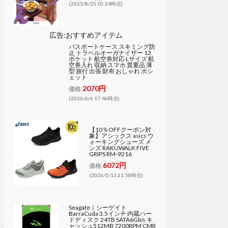
(2023/8/25 10:24時点)
広告:おすすめアイテム
パスポートケース スキミング防
止 トラベルオーガナイザー 13
ポケット 航空券対応 Lサイズ 航
空券入れ 収納 スマホ 貴重品 薄
型 旅行 出張 財布 おしゃれ ポシ
ェット
2070円
価格:
(2026/6/6 17:46時点)
【10％OFFクーポン対
象】アシックス asics ウ
ォーキングシューズ メ
ンズ RAKUWALK FIVE
GRIPS RM-9216
6072円
価格:
(2026/5/13 21:58時点)
Seagate｜シーゲイト
BarraCuda 3.5インチ 内蔵ハー
ドディスク 24TB SATA6Gb/s キ
ャッシュ512MB 7200RPM CMR