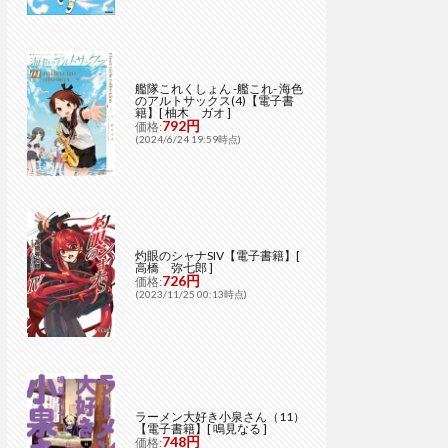
艦隊これくしょん -艦これ- 海色
のアルトサックス(4)【電子書
籍】[ 柚木 ガオ ]
792円
価格:
(2024/6/24 19:59時点)
灼眼のシャナSIV【電子書籍】[
高橋 弥七郎 ]
726円
価格:
(2023/11/25 00:13時点)
ラーメン大好き小泉さん（11）
【電子書籍】[ 鳴見なる ]
748円
価格: