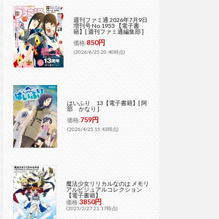
週刊ファミ通 2026年7月9日
増刊号 No.1953 【電子書
籍】[ 週刊ファミ通編集部 ]
850円
価格:
(2026/6/25 20:40時点)
はいふり 13【電子書籍】[ 阿
部 かなり ]
759円
価格:
(2026/4/25 15:43時点)
魔法少女リリカルなのは メモリ
アルビジュアルコレクション
【電子書籍】
3850円
価格:
(2025/2/27 21:17時点)