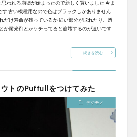
年劣化と思われる崩壊が始まったので新しく買いました 今ま
llです 古い機種用なので色はブラックしかありません
れだけ寿命が残っているか 細い部分が取れたり、透
剤とか耐光剤とかケチってると崩壊するのが速いです
続きを読む
イ・アウトのPuffullをつけてみた
デジモノ