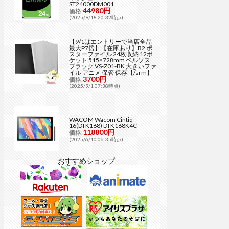
ST24000DM001
44980円
価格:
(2025/9/18 20:32時点)
【9/1はエントリーで当店全品
最大P7倍】【在庫あり】B2 ポ
スターファイル 24枚収納 12ポ
ケット 515×728mm ベルソス
ブラック VS-Z01-BK 大きいファ
イル アニメ 保管 保存【/srm】
3700円
価格:
(2025/9/1 07:38時点)
WACOM Wacom Cintiq
16(DTK168) DTK168K4C
118800円
価格:
(2025/6/10 06:35時点)
おすすめショップ