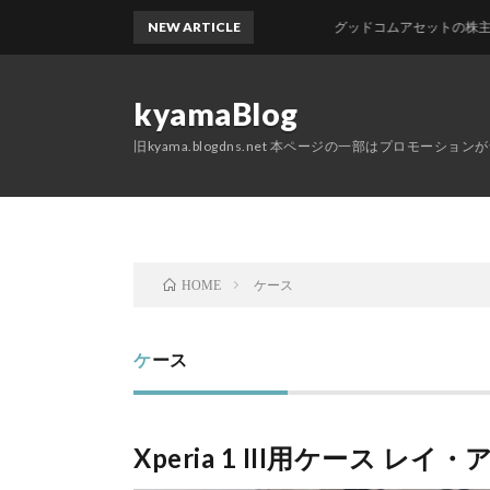
NEW ARTICLE
グッドコムアセットの株主優待が
kyamaBlog
旧kyama.blogdns.net 本ページの一部はプロモーショ
ケース
HOME
ケース
Xperia 1 III用ケース レ