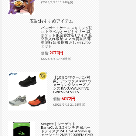
(2023/8/25 10:24時点)
広告:おすすめアイテム
パスポートケース スキミング防
止 トラベルオーガナイザー 13
ポケット 航空券対応 Lサイズ 航
空券入れ 収納 スマホ 貴重品 薄
型 旅行 出張 財布 おしゃれ ポシ
ェット
2070円
価格:
(2026/6/6 17:46時点)
【10％OFFクーポン対
象】アシックス asics ウ
ォーキングシューズ メ
ンズ RAKUWALK FIVE
GRIPS RM-9216
6072円
価格:
(2026/5/13 21:58時点)
Seagate｜シーゲイト
BarraCuda 3.5インチ 内蔵ハー
ドディスク 24TB SATA6Gb/s キ
ャッシュ512MB 7200RPM CMR