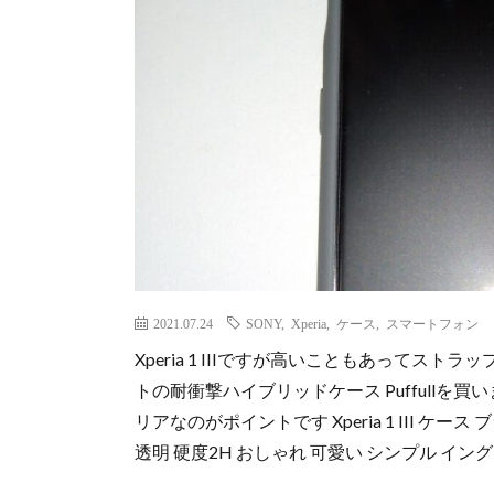
2021.07.24
SONY
,
Xperia
,
ケース
,
スマートフォン
Xperia 1 IIIですが高いこともあってス
トの耐衝撃ハイブリッドケース Puffullを
リアなのがポイントです Xperia 1 III ケ
透明 硬度2H おしゃれ 可愛い シンプル イングレム 