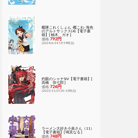
艦隊これくしょん -艦これ- 海色
のアルトサックス(4)【電子書
籍】[ 柚木 ガオ ]
792円
価格:
(2024/6/24 19:59時点)
灼眼のシャナSIV【電子書籍】[
高橋 弥七郎 ]
726円
価格:
(2023/11/25 00:13時点)
ラーメン大好き小泉さん（11）
【電子書籍】[ 鳴見なる ]
748円
価格: