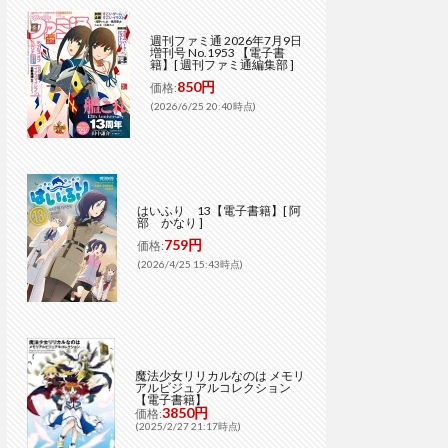
週刊ファミ通 2026年7月9日
増刊号 No.1953 【電子書
籍】[ 週刊ファミ通編集部 ]
850円
価格:
(2026/6/25 20:40時点)
はいふり 13【電子書籍】[ 阿
部 かなり ]
759円
価格:
(2026/4/25 15:43時点)
魔法少女リリカルなのは メモリ
アルビジュアルコレクション
【電子書籍】
3850円
価格:
(2025/2/27 21:17時点)