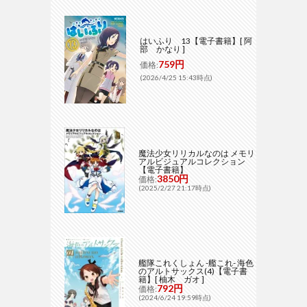
はいふり 13【電子書籍】[ 阿
部 かなり ]
759円
価格:
(2026/4/25 15:43時点)
魔法少女リリカルなのは メモリ
アルビジュアルコレクション
【電子書籍】
3850円
価格:
(2025/2/27 21:17時点)
艦隊これくしょん -艦これ- 海色
のアルトサックス(4)【電子書
籍】[ 柚木 ガオ ]
792円
価格:
(2024/6/24 19:59時点)