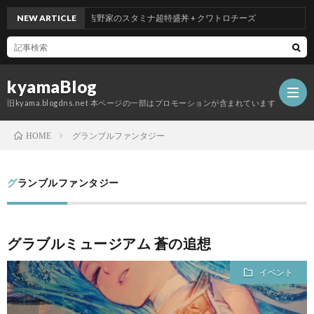
NEW ARTICLE
吉野家のスタミナ超特盛丼 + クワトロチーズ
kyamaBlog
旧kyama.blogdns.net 本ページの一部はプロモーションが含まれています
グランブルファンタジー
HOME
グランブルファンタジー
グラブルミュージアム 蒼の追想
イベント