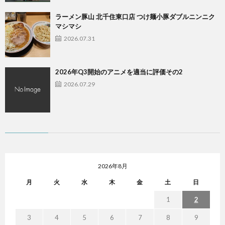
ラーメン豚山 北千住東口店 つけ麺小豚ダブルニンニク
マシマシ
2026.07.31
2026年Q3開始のアニメを適当に評価その2
2026.07.29
2026年8月
月
火
水
木
金
土
日
1
2
3
4
5
6
7
8
9