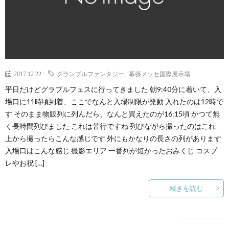
2017.12.22
グランブルファンタジー
,
幕張メッセ国際展示場
平日だけどグラブルフェスに行ってきました 朝9:40分に着いて、入
場口に11時頃到着、ここでなんと入場制限が発動 入れたのは12時で
す そのまま物販列に列んだら、なんと買えたのが16:15頃 かつて無
く長時間列びました これは苦行ですね 列びながら撮ったのはこれ
上から撮ったらこんな感じです 外にもかなりの長さの列があります
入場口はこんな感じ 撮影エリア 一番列が短かったおみくじ コスプ
レやお祝 […]
続きを読む