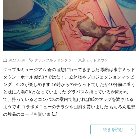
2022.08.20
グランブルファンタジー
,
東京ミッドタウン
グラブルミュージアム 蒼の追想に行ってきました 場所は東京ミッド
タウン・ホール 絵だけではなく、立体物やプロジェクションマッピ
ング、4DXが楽しめます 16時からのチケットでしたが10分前に着く
と既に入場OKとなっていました グラパスを持っているか聞かれ
て、持っているとコンパスの案内で無ければ紙のマップを渡される
ようです コラボメニューのチラシや団扇を貰いました もちろん追想
の煌晶のコードも貰いま […]
続きを読む