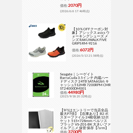
2070円
価格:
(2026/6/6 17:46時点)
【10％OFFクーポン対
象】アシックス asics ウ
ォーキングシューズ メ
ンズ RAKUWALK FIVE
GRIPS RM-9216
6072円
価格:
(2026/5/13 21:58時点)
Seagate｜シーゲイト
BarraCuda 3.5インチ 内蔵ハー
ドディスク 24TB SATA6Gb/s キ
ャッシュ512MB 7200RPM CMR
ST24000DM001
44980円
価格:
(2025/9/18 20:32時点)
【9/1はエントリーで当店全品
最大P7倍】【在庫あり】B2 ポ
スターファイル 24枚収納 12ポ
ケット 515×728mm ベルソス
ブラック VS-Z01-BK 大きいファ
イル アニメ 保管 保存【/srm】
3700円
価格: