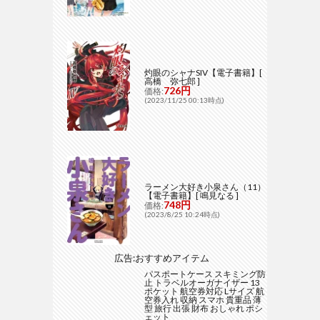
灼眼のシャナSIV【電子書籍】[
高橋 弥七郎 ]
726円
価格:
(2023/11/25 00:13時点)
ラーメン大好き小泉さん（11）
【電子書籍】[ 鳴見なる ]
748円
価格:
(2023/8/25 10:24時点)
広告:おすすめアイテム
パスポートケース スキミング防
止 トラベルオーガナイザー 13
ポケット 航空券対応 Lサイズ 航
空券入れ 収納 スマホ 貴重品 薄
型 旅行 出張 財布 おしゃれ ポシ
ェット