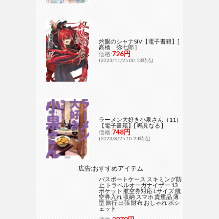
灼眼のシャナSIV【電子書籍】[
高橋 弥七郎 ]
726円
価格:
(2023/11/25 00:13時点)
ラーメン大好き小泉さん（11）
【電子書籍】[ 鳴見なる ]
748円
価格:
(2023/8/25 10:24時点)
広告:おすすめアイテム
パスポートケース スキミング防
止 トラベルオーガナイザー 13
ポケット 航空券対応 Lサイズ 航
空券入れ 収納 スマホ 貴重品 薄
型 旅行 出張 財布 おしゃれ ポシ
ェット