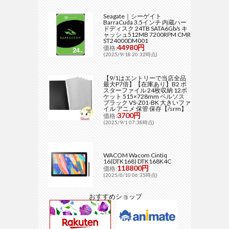
Seagate｜シーゲイト
BarraCuda 3.5インチ 内蔵ハー
ドディスク 24TB SATA6Gb/s キ
ャッシュ512MB 7200RPM CMR
ST24000DM001
44980円
価格:
(2025/9/18 20:32時点)
【9/1はエントリーで当店全品
最大P7倍】【在庫あり】B2 ポ
スターファイル 24枚収納 12ポ
ケット 515×728mm ベルソス
ブラック VS-Z01-BK 大きいファ
イル アニメ 保管 保存【/srm】
3700円
価格:
(2025/9/1 07:38時点)
WACOM Wacom Cintiq
16(DTK168) DTK168K4C
118800円
価格:
(2025/6/10 06:35時点)
おすすめショップ