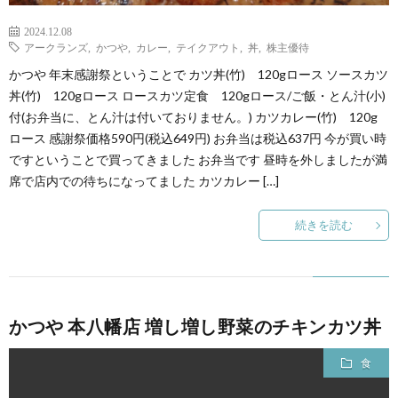
2024.12.08
アークランズ
,
かつや
,
カレー
,
テイクアウト
,
丼
,
株主優待
かつや 年末感謝祭ということで カツ丼(竹) 120gロース ソースカツ
丼(竹) 120gロース ロースカツ定食 120gロース/ご飯・とん汁(小)
付(お弁当に、とん汁は付いておりません。) カツカレー(竹) 120g
ロース 感謝祭価格590円(税込649円) お弁当は税込637円 今が買い時
ですということで買ってきました お弁当です 昼時を外しましたが満
席で店内での待ちになってました カツカレー […]
続きを読む
かつや 本八幡店 増し増し野菜のチキンカツ丼
食