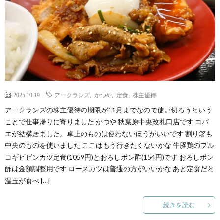
2025.10.19
アークランズ
,
かつや
,
定食
,
株主優待
アークランズの株主優待の期限が11月までなので使い切ろうという
ことで仕事帰りに寄りました かつや 秋葉原中央改札口店です コバ
エが結構居ました。卓上のものは使わないほうがいいです 割り箸も
中央のものを使いました ここはもう行きたくないかな 牛豚鶏のプル
コギビビンカツ定食(1059円)とおろしポン酢(154円)です おろしポン
酢は金額調整用です ロースカツは普通の方がいいかな あと定食だと
温玉が食べ […]
続きを読む