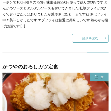
ーポンで100円引きの753円 株主優待550円使って残り203円です と
んかつソースとタルタルソースも付いてきました 牡蠣フライが大き
くて食べごたえはありましたが濃厚さはあと一歩ですね さばフライ
中々美味しかったです エブフライは普通に美味しいです 鶏のから揚
げは謎です […]
続きを読む
かつやのおろしカツ定食
食