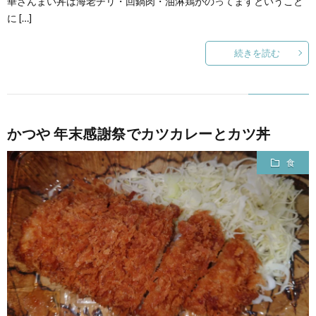
華ざんまい丼は海老チリ・回鍋肉・油淋鶏がのってますということ
に […]
続きを読む
かつや 年末感謝祭でカツカレーとカツ丼
食