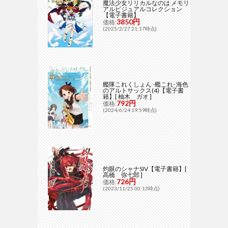
魔法少女リリカルなのは メモリ
アルビジュアルコレクション
【電子書籍】
3850円
価格:
(2025/2/27 21:17時点)
艦隊これくしょん -艦これ- 海色
のアルトサックス(4)【電子書
籍】[ 柚木 ガオ ]
792円
価格:
(2024/6/24 19:59時点)
灼眼のシャナSIV【電子書籍】[
高橋 弥七郎 ]
726円
価格:
(2023/11/25 00:13時点)