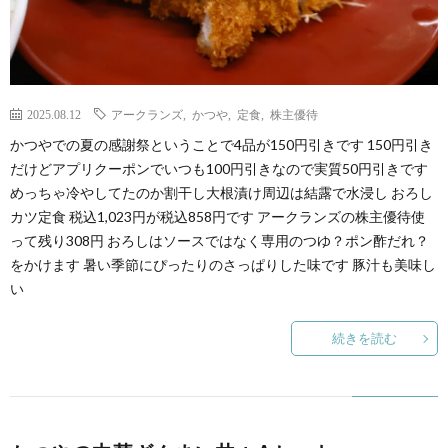
2025.08.12
アークランズ
,
かつや
,
定食
,
株主優待
かつやでの夏の感謝祭ということで4品が150円引きです 150円引き
だけどアプリクーポンでいつも100円引きなので実質50円引きです
めっちゃ冷やしてたのか割干し大根漬け周辺は結露で水浸し おろし
カツ定食 税込1,023円が税込858円です アークランズの株主優待使
って残り308円 おろしはソースではなく専用のつゆ？ポン酢だれ？
をかけます 暑い季節にぴったりのさっぱりした味です 豚汁も美味し
い
続きを読む