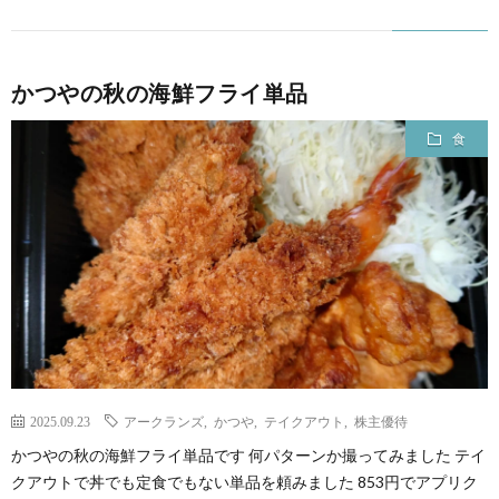
かつやの秋の海鮮フライ単品
食
2025.09.23
アークランズ
,
かつや
,
テイクアウト
,
株主優待
かつやの秋の海鮮フライ単品です 何パターンか撮ってみました テイ
クアウトで丼でも定食でもない単品を頼みました 853円でアプリク