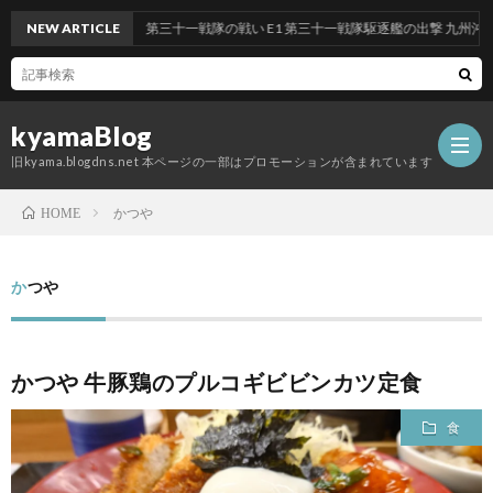
段作戦：反撃！第三十一戦隊の戦い E1 第三十一戦隊駆逐艦の出撃 九州沖/南西諸島沖
NEW ARTICLE
kyamaBlog
旧kyama.blogdns.net 本ページの一部はプロモーションが含まれています
かつや
HOME
かつや
かつや 牛豚鶏のプルコギビビンカツ定食
食