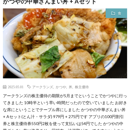
かつやの中華ざんまい丼 + Aセット
食
2025.05.01
アークランズ
,
かつや
,
丼
,
株主優待
アークランズの株主優待の期限が5月までということでかつやに行っ
てきました 10時半という早い時間だったので空いていました お好き
な席にということでテーブル席にしました かつやの中華ざんまい丼
+ Aセット(とん汁・サラダ) 979円 + 275円です アプリの100円割引
券と株主優待券550円2枚を使って支払いは54円でした かつやの中