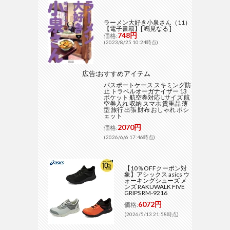
ラーメン大好き小泉さん（11）
【電子書籍】[ 鳴見なる ]
748円
価格:
(2023/8/25 10:24時点)
広告:おすすめアイテム
パスポートケース スキミング防
止 トラベルオーガナイザー 13
ポケット 航空券対応 Lサイズ 航
空券入れ 収納 スマホ 貴重品 薄
型 旅行 出張 財布 おしゃれ ポシ
ェット
2070円
価格:
(2026/6/6 17:46時点)
【10％OFFクーポン対
象】アシックス asics ウ
ォーキングシューズ メ
ンズ RAKUWALK FIVE
GRIPS RM-9216
6072円
価格:
(2026/5/13 21:58時点)