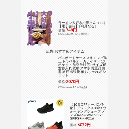
ラーメン大好き小泉さん（11）
【電子書籍】[ 鳴見なる ]
748円
価格:
(2023/8/25 10:24時点)
広告:おすすめアイテム
パスポートケース スキミング防
止 トラベルオーガナイザー 13
ポケット 航空券対応 Lサイズ 航
空券入れ 収納 スマホ 貴重品 薄
型 旅行 出張 財布 おしゃれ ポシ
ェット
2070円
価格:
(2026/6/6 17:46時点)
【10％OFFクーポン対
象】アシックス asics ウ
ォーキングシューズ メ
ンズ RAKUWALK FIVE
GRIPS RM-9216
6072円
価格: