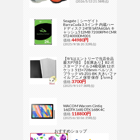
(2026/5/13 21:58時点)
Seagate｜シーゲイト
BarraCuda 3.5インチ 内蔵ハー
ドディスク 24TB SATA6Gb/s キ
ャッシュ512MB 7200RPM CMR
ST24000DM001
44980円
価格:
(2025/9/18 20:32時点)
【9/1はエントリーで当店全品
最大P7倍】【在庫あり】B2 ポ
スターファイル 24枚収納 12ポ
ケット 515×728mm ベルソス
ブラック VS-Z01-BK 大きいファ
イル アニメ 保管 保存【/srm】
3700円
価格:
(2025/9/1 07:38時点)
WACOM Wacom Cintiq
16(DTK168) DTK168K4C
118800円
価格:
(2025/6/10 06:35時点)
おすすめショップ