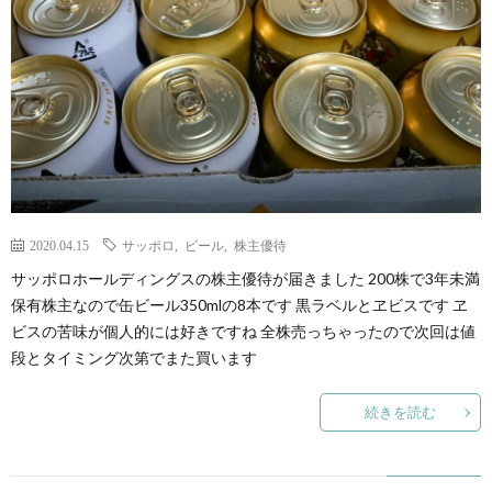
2020.04.15
サッポロ
,
ビール
,
株主優待
サッポロホールディングスの株主優待が届きました 200株で3年未満
保有株主なので缶ビール350mlの8本です 黒ラベルとヱビスです ヱ
ビスの苦味が個人的には好きですね 全株売っちゃったので次回は値
段とタイミング次第でまた買います
続きを読む