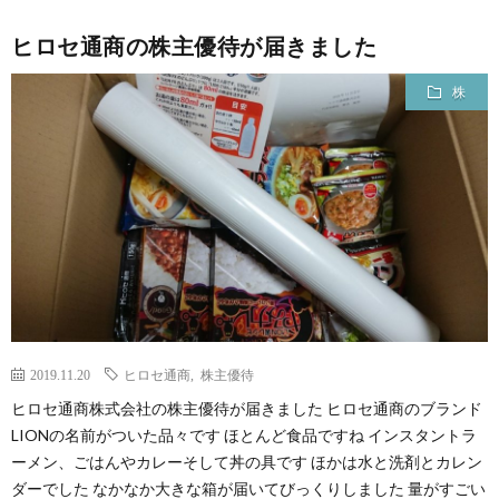
ヒロセ通商の株主優待が届きました
株
2019.11.20
ヒロセ通商
,
株主優待
ヒロセ通商株式会社の株主優待が届きました ヒロセ通商のブランド
LIONの名前がついた品々です ほとんど食品ですね インスタントラ
ーメン、ごはんやカレーそして丼の具です ほかは水と洗剤とカレン
ダーでした なかなか大きな箱が届いてびっくりしました 量がすごい