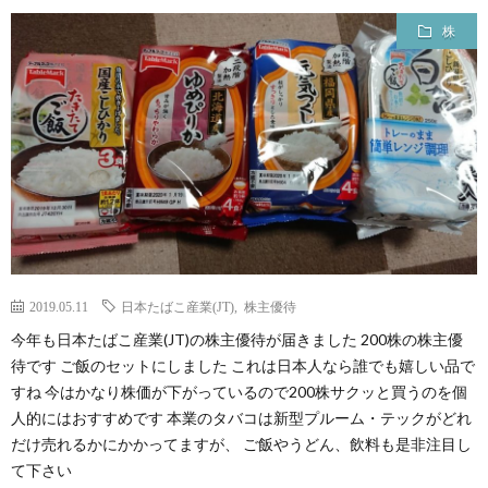
株
2019.05.11
日本たばこ産業(JT)
,
株主優待
今年も日本たばこ産業(JT)の株主優待が届きました 200株の株主優
待です ご飯のセットにしました これは日本人なら誰でも嬉しい品で
すね 今はかなり株価が下がっているので200株サクッと買うのを個
人的にはおすすめです 本業のタバコは新型プルーム・テックがどれ
だけ売れるかにかかってますが、 ご飯やうどん、飲料も是非注目し
て下さい