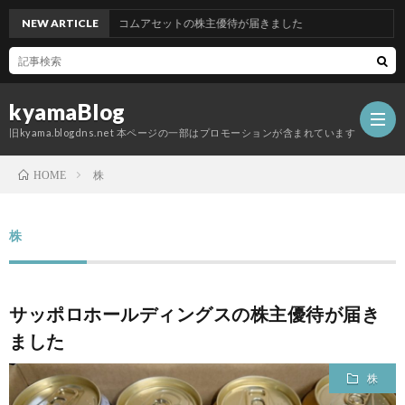
NEW ARTICLE
グッドコムアセットの株主優待が届きました
kyamaBlog
旧kyama.blogdns.net 本ページの一部はプロモーションが含まれています
株
HOME
株
サッポロホールディングスの株主優待が届き
ました
株