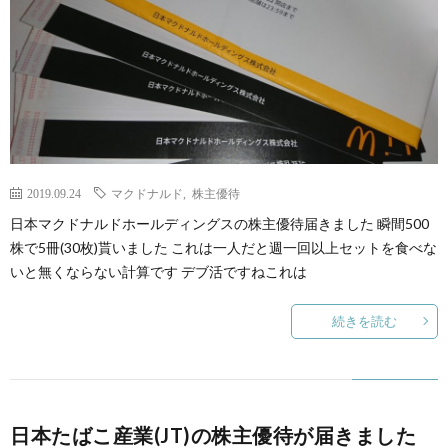
2019.09.24
マクドナルド
,
株主優待
日本マクドナルドホールディングスの株主優待届きました 瞬間500
株で5冊(30枚)貰いました これは一人だと週一回以上セットを食べな
いと無くならない計算です デブ活ですねこれは
続きを読む
日本たばこ産業(JT)の株主優待が届きました