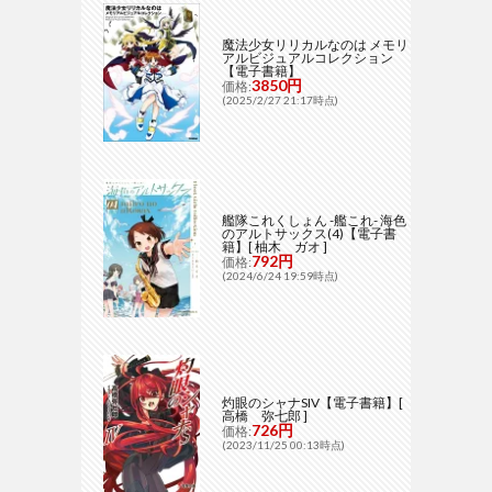
魔法少女リリカルなのは メモリ
アルビジュアルコレクション
【電子書籍】
3850円
価格:
(2025/2/27 21:17時点)
艦隊これくしょん -艦これ- 海色
のアルトサックス(4)【電子書
籍】[ 柚木 ガオ ]
792円
価格:
(2024/6/24 19:59時点)
灼眼のシャナSIV【電子書籍】[
高橋 弥七郎 ]
726円
価格:
(2023/11/25 00:13時点)