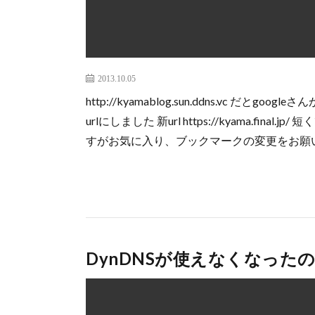
2013.10.05
http://kyamablog.sun.ddns.vc 
urlにしました 新url https://kyama.f
すがお気に入り、ブックマークの変更をお願
DynDNSが使えなくなった