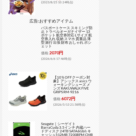
(2023/8/25 10:24時点)
広告:おすすめアイテム
パスポートケース スキミング防
止 トラベルオーガナイザー 13
ポケット 航空券対応 Lサイズ 航
空券入れ 収納 スマホ 貴重品 薄
型 旅行 出張 財布 おしゃれ ポシ
ェット
2070円
価格:
(2026/6/6 17:46時点)
【10％OFFクーポン対
象】アシックス asics ウ
ォーキングシューズ メ
ンズ RAKUWALK FIVE
GRIPS RM-9216
6072円
価格:
(2026/5/13 21:58時点)
Seagate｜シーゲイト
BarraCuda 3.5インチ 内蔵ハー
ドディスク 24TB SATA6Gb/s キ
ャッシュ512MB 7200RPM CMR