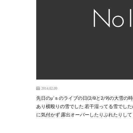
2014.02.09
先日のμ’ｓのライブの日(2/8と2/9)の大雪
あり横殴りの雪でした 若干湿ってる雪でしたの
に気付かず 露出オーバーしたりぶれたりして