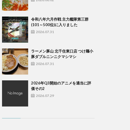
令和八年六月作戦 主力艦隊第三群
(101～500位)に入りました
2026.07.31
ラーメン豚山 北千住東口店 つけ麺小
豚ダブルニンニクマシマシ
2026.07.31
2026年Q3開始のアニメを適当に評
価その2
2026.07.29