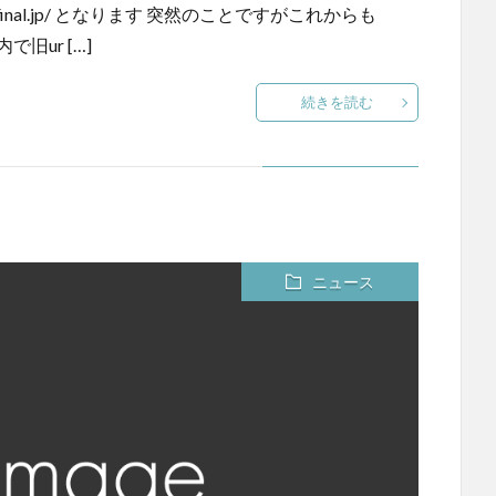
://kyama.final.jp/ となります 突然のことですがこれからも
旧ur […]
続きを読む
ニュース