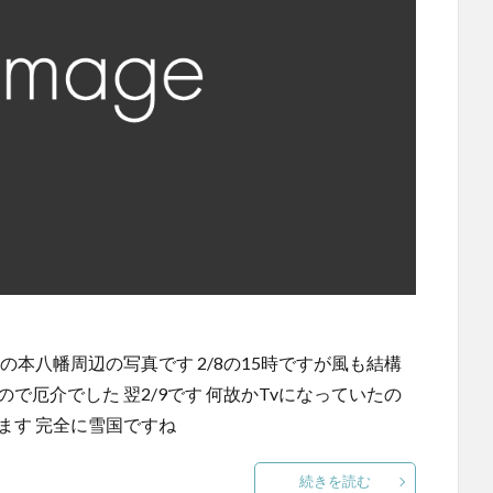
の時の本八幡周辺の写真です 2/8の15時ですが風も結構
で厄介でした 翌2/9です 何故かTvになっていたの
ます 完全に雪国ですね
続きを読む