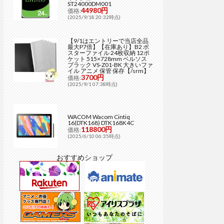
ST24000DM001
44980円
価格:
(2025/9/18 20:32時点)
【9/1はエントリーで当店全品
最大P7倍】【在庫あり】B2 ポ
スターファイル 24枚収納 12ポ
ケット 515×728mm ベルソス
ブラック VS-Z01-BK 大きいファ
イル アニメ 保管 保存【/srm】
3700円
価格:
(2025/9/1 07:38時点)
WACOM Wacom Cintiq
16(DTK168) DTK168K4C
118800円
価格:
(2025/6/10 06:35時点)
おすすめショップ