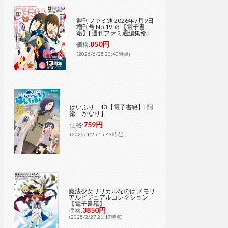
週刊ファミ通 2026年7月9日
増刊号 No.1953 【電子書
籍】[ 週刊ファミ通編集部 ]
850円
価格:
(2026/6/25 20:40時点)
はいふり 13【電子書籍】[ 阿
部 かなり ]
759円
価格:
(2026/4/25 15:43時点)
魔法少女リリカルなのは メモリ
アルビジュアルコレクション
【電子書籍】
3850円
価格:
(2025/2/27 21:17時点)