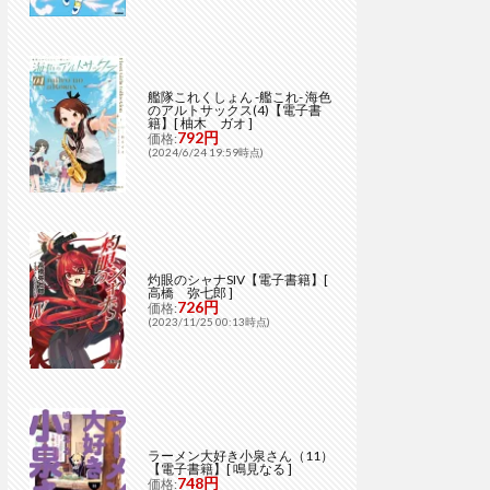
艦隊これくしょん -艦これ- 海色
のアルトサックス(4)【電子書
籍】[ 柚木 ガオ ]
792円
価格:
(2024/6/24 19:59時点)
灼眼のシャナSIV【電子書籍】[
高橋 弥七郎 ]
726円
価格:
(2023/11/25 00:13時点)
ラーメン大好き小泉さん（11）
【電子書籍】[ 鳴見なる ]
748円
価格: