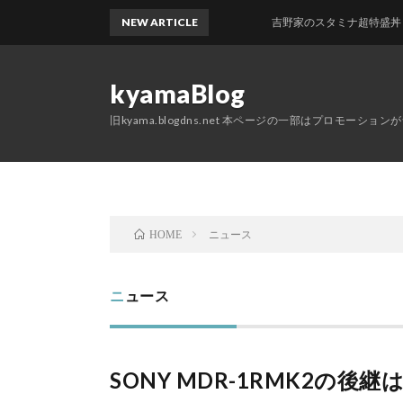
NEW ARTICLE
吉野家のスタミナ超特盛丼 + クワ
kyamaBlog
旧kyama.blogdns.net 本ページの一部はプロモーショ
ニュース
HOME
ニュース
SONY MDR-1RMK2の後継は