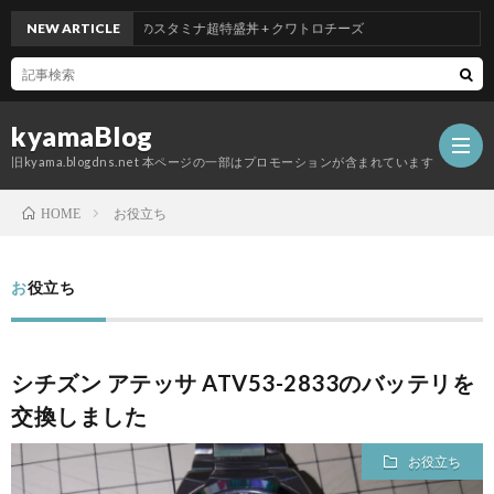
NEW ARTICLE
吉野家のスタミナ超特盛丼 + クワトロチーズ
kyamaBlog
旧kyama.blogdns.net 本ページの一部はプロモーションが含まれています
お役立ち
HOME
お役立ち
シチズン アテッサ ATV53-2833のバッテリを
交換しました
お役立ち