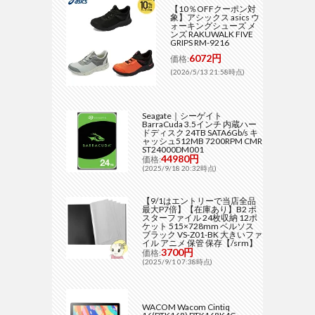
【10％OFFクーポン対
象】アシックス asics ウ
ォーキングシューズ メ
ンズ RAKUWALK FIVE
GRIPS RM-9216
6072円
価格:
(2026/5/13 21:58時点)
Seagate｜シーゲイト
BarraCuda 3.5インチ 内蔵ハー
ドディスク 24TB SATA6Gb/s キ
ャッシュ512MB 7200RPM CMR
ST24000DM001
44980円
価格:
(2025/9/18 20:32時点)
【9/1はエントリーで当店全品
最大P7倍】【在庫あり】B2 ポ
スターファイル 24枚収納 12ポ
ケット 515×728mm ベルソス
ブラック VS-Z01-BK 大きいファ
イル アニメ 保管 保存【/srm】
3700円
価格:
(2025/9/1 07:38時点)
WACOM Wacom Cintiq