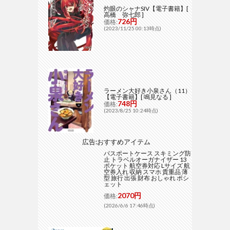
灼眼のシャナSIV【電子書籍】[
高橋 弥七郎 ]
726円
価格:
(2023/11/25 00:13時点)
ラーメン大好き小泉さん（11）
【電子書籍】[ 鳴見なる ]
748円
価格:
(2023/8/25 10:24時点)
広告:おすすめアイテム
パスポートケース スキミング防
止 トラベルオーガナイザー 13
ポケット 航空券対応 Lサイズ 航
空券入れ 収納 スマホ 貴重品 薄
型 旅行 出張 財布 おしゃれ ポシ
ェット
2070円
価格:
(2026/6/6 17:46時点)