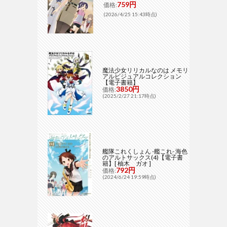
759円
価格:
(2026/4/25 15:43時点)
魔法少女リリカルなのは メモリ
アルビジュアルコレクション
【電子書籍】
3850円
価格:
(2025/2/27 21:17時点)
艦隊これくしょん -艦これ- 海色
のアルトサックス(4)【電子書
籍】[ 柚木 ガオ ]
792円
価格:
(2024/6/24 19:59時点)