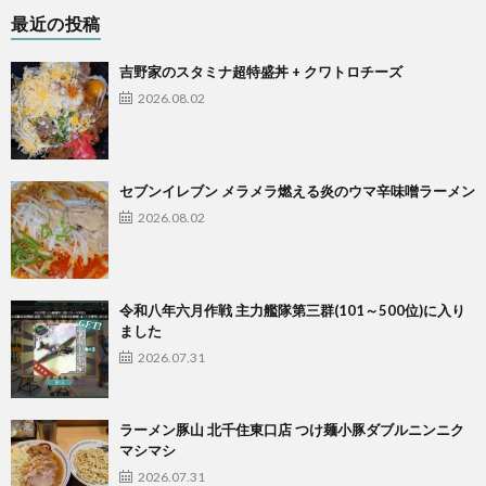
最近の投稿
吉野家のスタミナ超特盛丼 + クワトロチーズ
2026.08.02
セブンイレブン メラメラ燃える炎のウマ辛味噌ラーメン
2026.08.02
令和八年六月作戦 主力艦隊第三群(101～500位)に入り
ました
2026.07.31
ラーメン豚山 北千住東口店 つけ麺小豚ダブルニンニク
マシマシ
2026.07.31