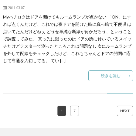
2011.03.07
Myハチロクはドアを開けてもルームランプが点かない 「ON」にす
れば点くんだけど、これでは夜ドアを開けた時に真っ暗で不便 昔は
点いてたんだけどねぇ どうせ単純な断線が何かだろう、ということ
で調査してみた。 真っ先に疑ったのはドアの所に付いているスイッ
チだけどテスターで測ったところこれは問題なし 次にルームランプ
を外して配線をチェックしたけど、これもちゃんとドアの開閉に応
じて導通を入切してる。 てい […]
続きを読む
1
…
7
NEXT