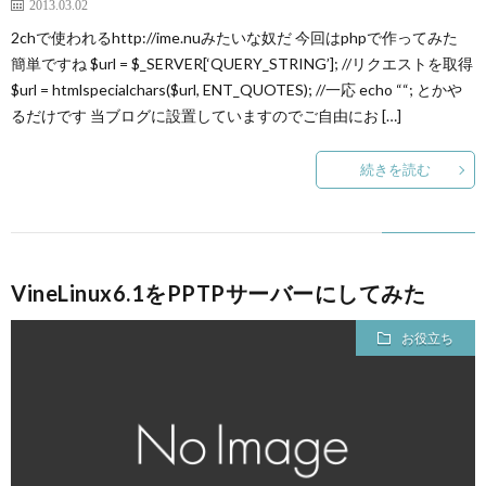
2013.03.02
2chで使われるhttp://ime.nuみたいな奴だ 今回はphpで作ってみた
簡単ですね $url = $_SERVER[‘QUERY_STRING’]; //リクエストを取得
$url = htmlspecialchars($url, ENT_QUOTES); //一応 echo ““; とかや
るだけです 当ブログに設置していますのでご自由にお […]
続きを読む
VineLinux6.1をPPTPサーバーにしてみた
お役立ち