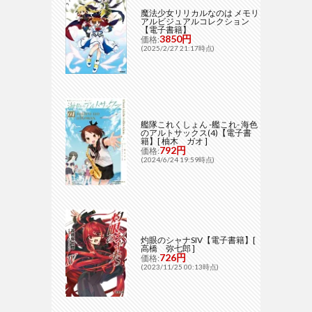
魔法少女リリカルなのは メモリ
アルビジュアルコレクション
【電子書籍】
3850円
価格:
(2025/2/27 21:17時点)
艦隊これくしょん -艦これ- 海色
のアルトサックス(4)【電子書
籍】[ 柚木 ガオ ]
792円
価格:
(2024/6/24 19:59時点)
灼眼のシャナSIV【電子書籍】[
高橋 弥七郎 ]
726円
価格:
(2023/11/25 00:13時点)