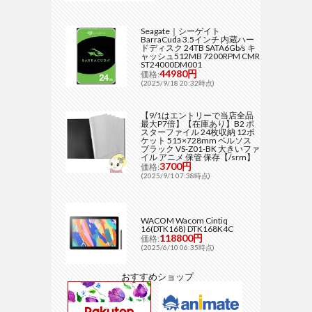
Seagate｜シーゲイト
BarraCuda 3.5インチ 内蔵ハー
ドディスク 24TB SATA6Gb/s キ
ャッシュ512MB 7200RPM CMR
ST24000DM001
44980円
価格:
(2025/9/18 20:32時点)
【9/1はエントリーで当店全品
最大P7倍】【在庫あり】B2 ポ
スターファイル 24枚収納 12ポ
ケット 515×728mm ベルソス
ブラック VS-Z01-BK 大きいファ
イル アニメ 保管 保存【/srm】
3700円
価格:
(2025/9/1 07:38時点)
WACOM Wacom Cintiq
16(DTK168) DTK168K4C
118800円
価格:
(2025/6/10 06:35時点)
おすすめショップ