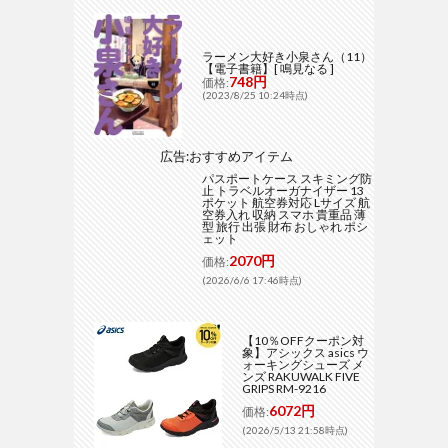
ラーメン大好き小泉さん（11）
【電子書籍】[ 鳴見なる ]
748円
価格:
(2023/8/25 10:24時点)
広告:おすすめアイテム
パスポートケース スキミング防
止 トラベルオーガナイザー 13
ポケット 航空券対応 Lサイズ 航
空券入れ 収納 スマホ 貴重品 薄
型 旅行 出張 財布 おしゃれ ポシ
ェット
2070円
価格:
(2026/6/6 17:46時点)
【10％OFFクーポン対
象】アシックス asics ウ
ォーキングシューズ メ
ンズ RAKUWALK FIVE
GRIPS RM-9216
6072円
価格:
(2026/5/13 21:58時点)