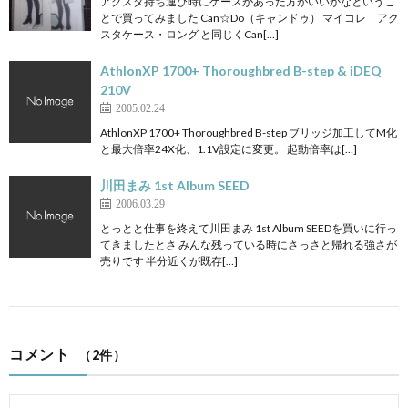
アクスタ持ち運び時にケースがあった方がいいかなというこ
とで買ってみました Can☆Do（キャンドゥ） マイコレ アク
スタケース・ロング と同じくCan[…]
AthlonXP 1700+ Thoroughbred B-step & iDEQ
210V
2005.02.24
AthlonXP 1700+ Thoroughbred B-step ブリッジ加工してM化
と最大倍率24X化、1.1V設定に変更。 起動倍率は[…]
川田まみ 1st Album SEED
2006.03.29
とっとと仕事を終えて川田まみ 1st Album SEEDを買いに行っ
てきましたとさ みんな残っている時にさっさと帰れる強さが
売りです 半分近くが既存[…]
コメント
（2件）