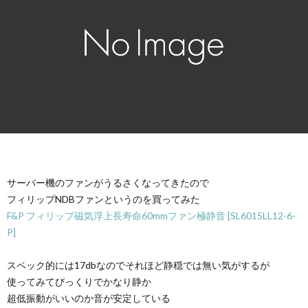
サーバー機のファンがうるさくなってきたので
フィリップNDBファンというのを買ってみた
F&P フィリップ磁気浮上長寿命60mmファン極静音 [SL6015LL12-6-
P]
スペック的には17dbなのでそれほど静穏では無い気がするが
使ってみてびっくりでかなり静か
超低振動がいいのか音が安定している