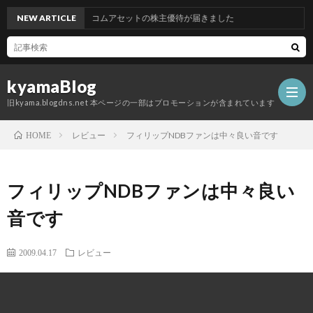
NEW ARTICLE
グッドコムアセットの株主優待が届きました
kyamaBlog
旧kyama.blogdns.net 本ページの一部はプロモーションが含まれています
レビュー
フィリップNDBファンは中々良い音です
HOME
フィリップNDBファンは中々良い
音です
2009.04.17
レビュー