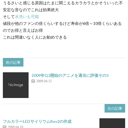
うるさいと感じる原因はたまに聞こえるカラカラとかそういった不
安定な音なのでこれは効果絶大
そして
水洗いも可能
値段が他のファンの倍くらいするけど寿命が6倍～10倍くらいある
のでお得と言えばお得
これは間違いなく人にお勧めできる
前の記事
2009年Q2開始のアニメを適当に評価その5
2009.04.15
次の記事
フルカラーLEDサイリウムRev2の作成
2009.04.18