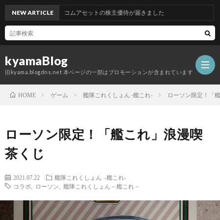
NEW ARTICLE
グッドコムアセットの株主優待が届きました
kyamaBlog
旧kyama.blogdns.net 本ページの一部はプロモーションが含まれています
ゲーム
艦隊これくしょん -艦これ-
ローソン限定！「
HOME
ローソン限定！「艦これ」浪漫喫
茶くじ
2021.07.22
艦隊これくしょん -艦これ-
コラボ
,
ローソン
,
艦隊これくしょん－艦これ－