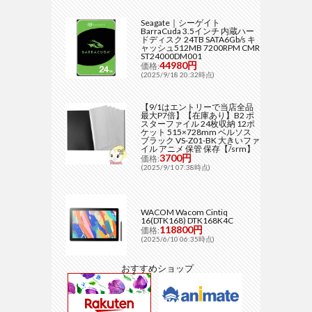
Seagate｜シーゲイト
BarraCuda 3.5インチ 内蔵ハー
ドディスク 24TB SATA6Gb/s キ
ャッシュ512MB 7200RPM CMR
ST24000DM001
44980円
価格:
(2025/9/18 20:32時点)
【9/1はエントリーで当店全品
最大P7倍】【在庫あり】B2 ポ
スターファイル 24枚収納 12ポ
ケット 515×728mm ベルソス
ブラック VS-Z01-BK 大きいファ
イル アニメ 保管 保存【/srm】
3700円
価格:
(2025/9/1 07:38時点)
WACOM Wacom Cintiq
16(DTK168) DTK168K4C
118800円
価格:
(2025/6/10 06:35時点)
おすすめショップ