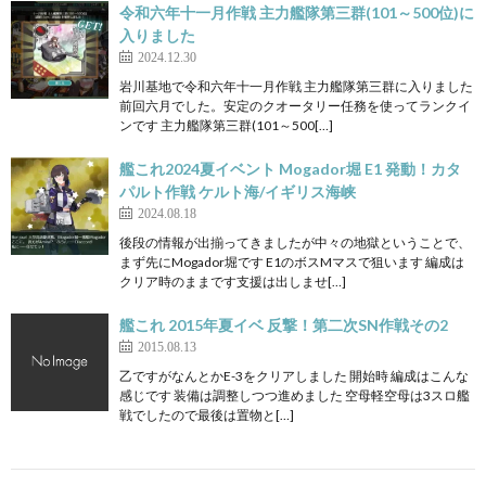
令和六年十一月作戦 主力艦隊第三群(101～500位)に
入りました
2024.12.30
岩川基地で令和六年十一月作戦 主力艦隊第三群に入りました
前回六月でした。安定のクオータリー任務を使ってランクイ
ンです 主力艦隊第三群(101～500[…]
艦これ2024夏イベント Mogador堀 E1 発動！カタ
パルト作戦 ケルト海/イギリス海峡
2024.08.18
後段の情報が出揃ってきましたが中々の地獄ということで、
まず先にMogador堀です E1のボスMマスで狙います 編成は
クリア時のままです支援は出しませ[…]
艦これ 2015年夏イベ 反撃！第二次SN作戦その2
2015.08.13
乙ですがなんとかE-3をクリアしました 開始時 編成はこんな
感じです 装備は調整しつつ進めました 空母軽空母は3スロ艦
戦でしたので最後は置物と[…]