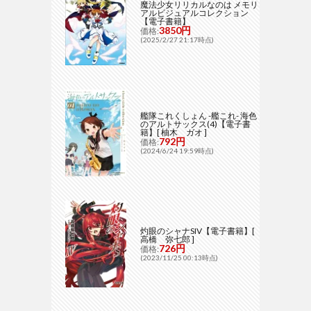
魔法少女リリカルなのは メモリ
アルビジュアルコレクション
【電子書籍】
3850円
価格:
(2025/2/27 21:17時点)
艦隊これくしょん -艦これ- 海色
のアルトサックス(4)【電子書
籍】[ 柚木 ガオ ]
792円
価格:
(2024/6/24 19:59時点)
灼眼のシャナSIV【電子書籍】[
高橋 弥七郎 ]
726円
価格:
(2023/11/25 00:13時点)