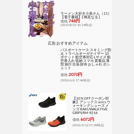
ラーメン大好き小泉さん（11）
【電子書籍】[ 鳴見なる ]
748円
価格:
(2023/8/25 10:24時点)
広告:おすすめアイテム
パスポートケース スキミング防
止 トラベルオーガナイザー 13
ポケット 航空券対応 Lサイズ 航
空券入れ 収納 スマホ 貴重品 薄
型 旅行 出張 財布 おしゃれ ポシ
ェット
2070円
価格:
(2026/6/6 17:46時点)
【10％OFFクーポン対
象】アシックス asics ウ
ォーキングシューズ メ
ンズ RAKUWALK FIVE
GRIPS RM-9216
6072円
価格:
(2026/5/13 21:58時点)