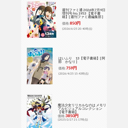
週刊ファミ通 2026年7月9日
増刊号 No.1953 【電子書
籍】[ 週刊ファミ通編集部 ]
850円
価格:
(2026/6/25 20:40時点)
はいふり 13【電子書籍】[ 阿
部 かなり ]
759円
価格:
(2026/4/25 15:43時点)
魔法少女リリカルなのは メモリ
アルビジュアルコレクション
【電子書籍】
3850円
価格:
(2025/2/27 21:17時点)