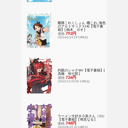
艦隊これくしょん -艦これ- 海色
のアルトサックス(4)【電子書
籍】[ 柚木 ガオ ]
792円
価格:
(2024/6/24 19:59時点)
灼眼のシャナSIV【電子書籍】[
高橋 弥七郎 ]
726円
価格:
(2023/11/25 00:13時点)
ラーメン大好き小泉さん（11）
【電子書籍】[ 鳴見なる ]
748円
価格:
(2023/8/25 10:24時点)