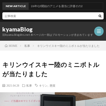
NEW ARTICLE
2026年Q3開始のアニメを適当に評価その2
kyamaBlog
旧kyama.blogdns.net 本ページの一部はプロモーションが含まれています
私事
キリンウイスキー陸のミニボトルが当たりました
HOME
キリンウイスキー陸のミニボトル
が当たりました
2021.04.28
私事
キリン
,
懸賞