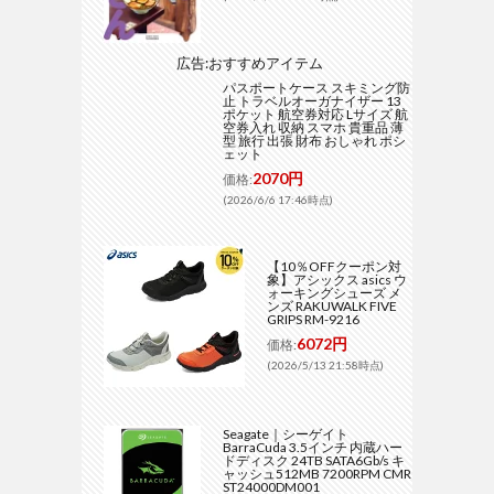
広告:おすすめアイテム
パスポートケース スキミング防
止 トラベルオーガナイザー 13
ポケット 航空券対応 Lサイズ 航
空券入れ 収納 スマホ 貴重品 薄
型 旅行 出張 財布 おしゃれ ポシ
ェット
2070円
価格:
(2026/6/6 17:46時点)
【10％OFFクーポン対
象】アシックス asics ウ
ォーキングシューズ メ
ンズ RAKUWALK FIVE
GRIPS RM-9216
6072円
価格:
(2026/5/13 21:58時点)
Seagate｜シーゲイト
BarraCuda 3.5インチ 内蔵ハー
ドディスク 24TB SATA6Gb/s キ
ャッシュ512MB 7200RPM CMR
ST24000DM001