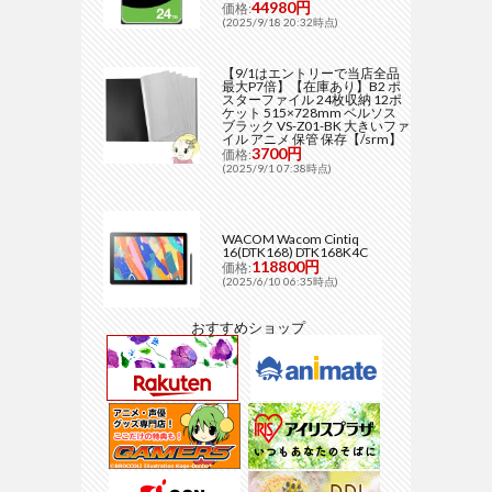
44980円
価格:
(2025/9/18 20:32時点)
【9/1はエントリーで当店全品
最大P7倍】【在庫あり】B2 ポ
スターファイル 24枚収納 12ポ
ケット 515×728mm ベルソス
ブラック VS-Z01-BK 大きいファ
イル アニメ 保管 保存【/srm】
3700円
価格:
(2025/9/1 07:38時点)
WACOM Wacom Cintiq
16(DTK168) DTK168K4C
118800円
価格:
(2025/6/10 06:35時点)
おすすめショップ