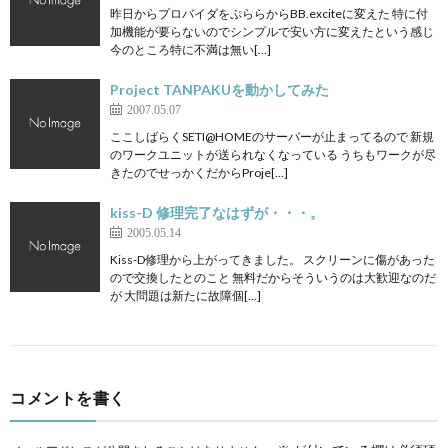
昨日からプロバイダをぷららからBB.exciteに変えた 特に付
加機能が要らないのでシンプルで安い方に変えたという感じ
今のところ特に不満は無い[…]
Project TANPAKUを動かしてみた
2007.05.07
ここしばらくSETI@HOMEのサーバーが止まってるので 新規
のワークユニットが送られなくなっている うちもワークが尽
きたのでせっかくだからProje[…]
kiss-D 修理完了なはずが・・・。
2005.05.14
Kiss-D修理から上がってきました。 スクリーンに傷があった
ので交換したとのこと 無料だからそういうのは大歓迎なのだ
が 大問題は新たに故障個[…]
コメントを書く