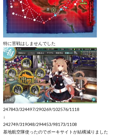
特に苦戦はしませんでした
247843/324497/290269/102576/1118
↓
242749/319048/294453/98173/1108
基地航空隊使ったのでボーキサイトが結構減りました