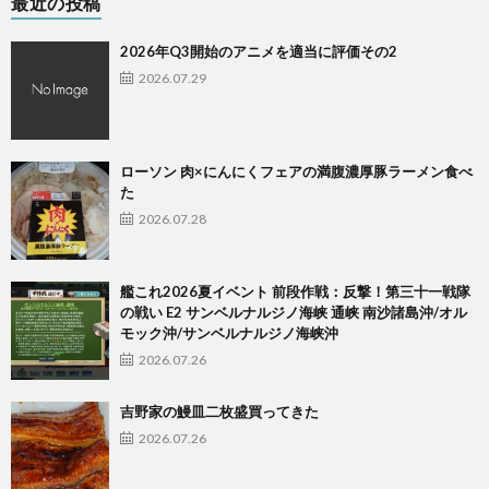
最近の投稿
2026年Q3開始のアニメを適当に評価その2
2026.07.29
ローソン 肉×にんにくフェアの満腹濃厚豚ラーメン食べ
た
2026.07.28
艦これ2026夏イベント 前段作戦：反撃！第三十一戦隊
の戦い E2 サンベルナルジノ海峡 通峡 南沙諸島沖/オル
モック沖/サンベルナルジノ海峡沖
2026.07.26
吉野家の鰻皿二枚盛買ってきた
2026.07.26