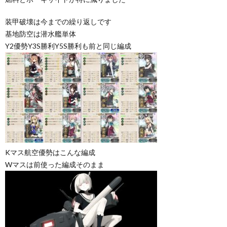
装甲破壊は今までの繰り返しです
基地防空は潜水艦単体
Y2優勢Y3S勝利Y5S勝利も前と同じ編成
Kマス航空優勢はこんな編成
Wマスは前使った編成そのまま