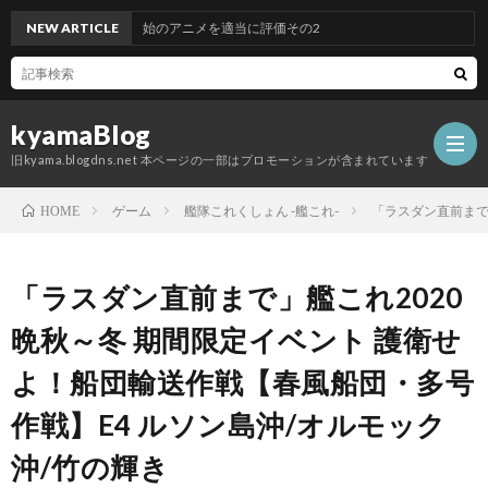
026年Q3開始のアニメを適当に評価その2
NEW ARTICLE
kyamaBlog
旧kyama.blogdns.net 本ページの一部はプロモーションが含まれています
ゲーム
艦隊これくしょん -艦これ-
「ラスダン直前まで
HOME
「ラスダン直前まで」艦これ2020
晩秋～冬 期間限定イベント 護衛せ
よ！船団輸送作戦【春風船団・多号
作戦】E4 ルソン島沖/オルモック
沖/竹の輝き