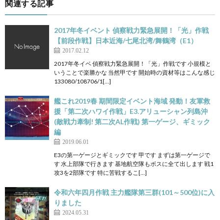
関連する記事
2017年冬イベント 偵察戦力緊急展開！「光」作戦
【前段作戦】日本近海/七尾北湾/舞鶴湾（E1）
2017.02.12
2017年冬イベ 偵察戦力緊急展開！「光」作戦です 小規模と
いうことで楽勝かな 当然甲です 開始時の資材等はこんな感じ
133080/108706/1[…]
艦これ2019春 期間限定イベント海域 発動！友軍救
援「第二次ハワイ作戦」E3.アリューシャン列島沖
(敵戦力牽制! 第二次AL作戦) 第一ゲージ、ギミック
編
2019.06.01
E3の第一ゲージとギミックです 甲です まずは第一ゲージで
す 水上部隊で行きます 基地航空隊もボスに全て出します 戦1
攻3を2部隊です 特に苦戦するこ[…]
令和六年四月作戦 主力艦隊第三群(101～500位)に入
りました
2024.05.31