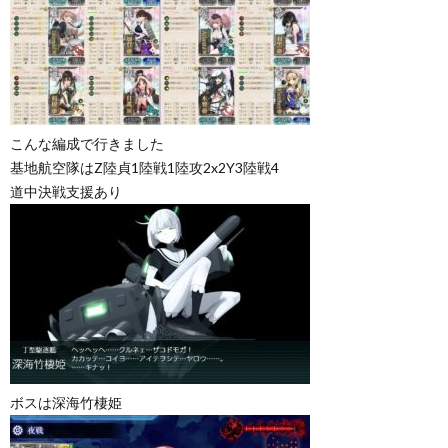
こんな編成で行きました
基地航空隊はZ陸貞1陸戦1陸攻2x2Y3陸戦4
道中決戦支援あり
ボスは深海竹棲姫