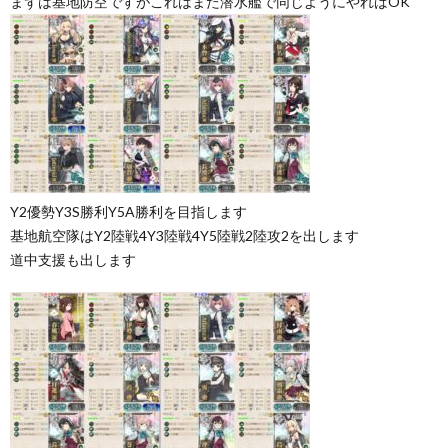
まずは基地防空ですがこれはまた潜水艦で同じようにやればOK
Y2優勢Y3S勝利Y5A勝利を目指します
基地航空隊はY2陸戦4Y3陸戦4Y5陸戦2陸攻2を出します
道中支援も出します