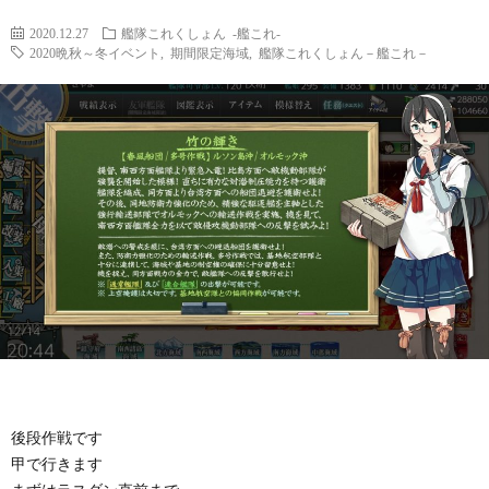
2020.12.27
艦隊これくしょん -艦これ-
2020晩秋～冬イベント
,
期間限定海域
,
艦隊これくしょん－艦これ－
後段作戦です
甲で行きます