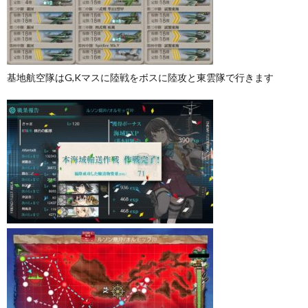
基地航空隊はG,Kマスに陸戦をボスに陸攻と東雲隊で行きます