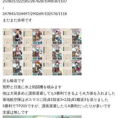
250821/322185/287628/104858/1107
↓
247843/324497/290269/102576/1118
まだまだ余裕です
次も輸送です
熊野と日進に水上戦闘機を積みます
他は大発多めと護衛退避してもS勝利できるよう火力係を入れました
基地航空隊はボスマスに陸貞1陸攻3×2,陸貞1艦攻3を送りました
S勝利でTP201ですが、護衛退避したりA勝利だったりが多いです
支援は無しです