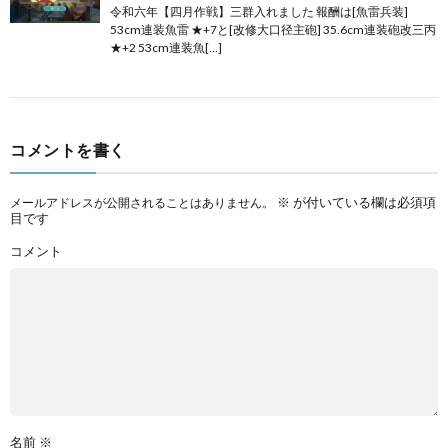
令和六年【四月作戦】三群入れました 報酬は[魚雷兵装]
53cm連装魚雷 ★+7と[改修大口径主砲] 35.6cm連装砲改三丙
★+2 53cm連装魚[…]
コメントを書く
※
が付いている欄は必須項
メールアドレスが公開されることはありません。
目です
コメント
名前
※