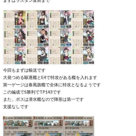
まずはラスダン直前まで
今回もまずは輸送です
大発つめる駆逐艦とE4で特攻がある艦を入れます
第一ゲージは春風旗艦で全体に特攻となるようです
この編成でS勝利でTP143です
また、ボスは潜水艦なので陣形は第一です
支援なしです