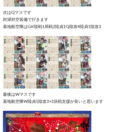
次はQマスです
対潜対空装備で行きます
基地航空隊はGK陸戦1局戦2陸貞1Q陸攻4陸貞1陸攻3
最後はWマスです
基地航空隊W陸貞1陸攻3×3決戦支援が良いと思います