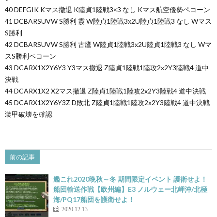
40 DEFGIK Kマス撤退 K陸貞1陸戦3×3 なし Kマス航空優勢ペコーン
41 DCBARSUVW S勝利 霞 W陸貞1陸戦3x2U陸貞1陸戦3 なし Wマス
S勝利
42 DCBARSUVW S勝利 古鷹 W陸貞1陸戦3x2U陸貞1陸戦3 なし Wマ
スS勝利ペコーン
43 DCARX1X2Y6Y3 Y3マス撤退 Z陸貞1陸戦1陸攻2x2Y3陸戦4 道中
決戦
44 DCARX1X2 X2マス撤退 Z陸貞1陸戦1陸攻2x2Y3陸戦4 道中決戦
45 DCARX1X2Y6Y3Z D敗北 Z陸貞1陸戦1陸攻2x2Y3陸戦4 道中決戦
装甲破壊を確認
前の記事
艦これ2020晩秋～冬 期間限定イベント 護衛せよ！
船団輸送作戦【欧州編】E3 ノルウェー北岬沖/北極
海/PQ17船団を護衛せよ！
2020.12.13