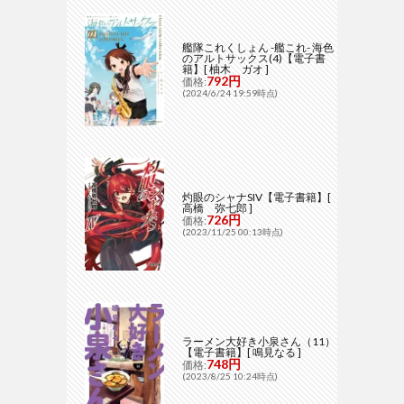
艦隊これくしょん -艦これ- 海色
のアルトサックス(4)【電子書
籍】[ 柚木 ガオ ]
792円
価格:
(2024/6/24 19:59時点)
灼眼のシャナSIV【電子書籍】[
高橋 弥七郎 ]
726円
価格:
(2023/11/25 00:13時点)
ラーメン大好き小泉さん（11）
【電子書籍】[ 鳴見なる ]
748円
価格:
(2023/8/25 10:24時点)