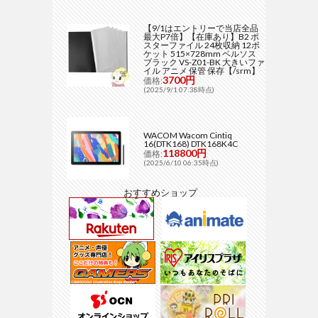
【9/1はエントリーで当店全品
最大P7倍】【在庫あり】B2 ポ
スターファイル 24枚収納 12ポ
ケット 515×728mm ベルソス
ブラック VS-Z01-BK 大きいファ
イル アニメ 保管 保存【/srm】
3700円
価格:
(2025/9/1 07:38時点)
WACOM Wacom Cintiq
16(DTK168) DTK168K4C
118800円
価格:
(2025/6/10 06:35時点)
おすすめショップ