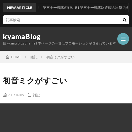
ント 前段作戦：反撃！第三十一戦隊の戦い E1 第三十一戦隊駆逐艦の出撃 九州沖/南
NEW ARTICLE
kyamaBlog
旧kyama.blogdns.net 本ページの一部はプロモーションが含まれています
雑記
初音ミクがすごい
HOME
初音ミクがすごい
2007.09.05
雑記