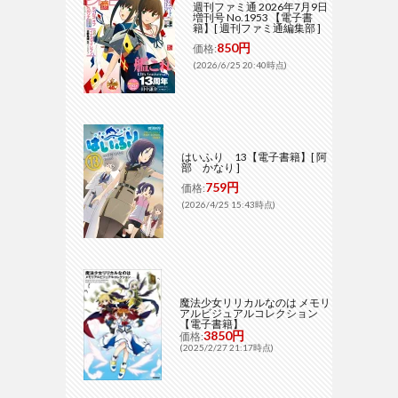
週刊ファミ通 2026年7月9日
増刊号 No.1953 【電子書
籍】[ 週刊ファミ通編集部 ]
850円
価格:
(2026/6/25 20:40時点)
はいふり 13【電子書籍】[ 阿
部 かなり ]
759円
価格:
(2026/4/25 15:43時点)
魔法少女リリカルなのは メモリ
アルビジュアルコレクション
【電子書籍】
3850円
価格:
(2025/2/27 21:17時点)