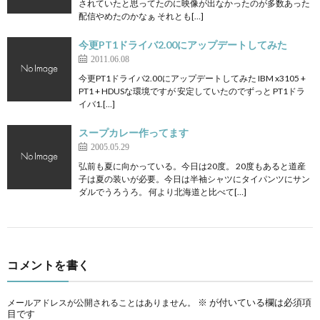
されていたと思ってたのに映像が出なかったのが多数あった
配信やめたのかなぁ それとも[…]
今更PT1ドライバ2.00にアップデートしてみた
2011.06.08
今更PT1ドライバ2.00にアップデートしてみた IBM x3105 +
PT1 + HDUSな環境ですが 安定していたのでずっと PT1ドラ
イバ1.[…]
スープカレー作ってます
2005.05.29
弘前も夏に向かっている。今日は20度。 20度もあると道産
子は夏の装いが必要。今日は半袖シャツにタイパンツにサン
ダルでうろうろ。 何より北海道と比べて[…]
コメントを書く
※
が付いている欄は必須項
メールアドレスが公開されることはありません。
目です