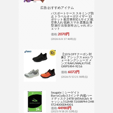
広告:おすすめアイテム
パスポートケース スキミング防
止 トラベルオーガナイザー 13
ポケット 航空券対応 Lサイズ 航
空券入れ 収納 スマホ 貴重品 薄
型 旅行 出張 財布 おしゃれ ポシ
ェット
2070円
価格:
(2026/6/6 17:46時点)
【10％OFFクーポン対
象】アシックス asics ウ
ォーキングシューズ メ
ンズ RAKUWALK FIVE
GRIPS RM-9216
6072円
価格:
(2026/5/13 21:58時点)
Seagate｜シーゲイト
BarraCuda 3.5インチ 内蔵ハー
ドディスク 24TB SATA6Gb/s キ
ャッシュ512MB 7200RPM CMR
ST24000DM001
44980円
価格:
(2025/9/18 20:32時点)