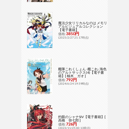
魔法少女リリカルなのは メモリ
アルビジュアルコレクション
【電子書籍】
3850円
価格:
(2025/2/27 21:17時点)
艦隊これくしょん -艦これ- 海色
のアルトサックス(4)【電子書
籍】[ 柚木 ガオ ]
792円
価格:
(2024/6/24 19:59時点)
灼眼のシャナSIV【電子書籍】[
高橋 弥七郎 ]
726円
価格:
(2023/11/25 00:13時点)