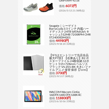
GRIPS RM-9216
6072円
価格:
(2026/5/13 21:58時点)
Seagate｜シーゲイト
BarraCuda 3.5インチ 内蔵ハー
ドディスク 24TB SATA6Gb/s キ
ャッシュ512MB 7200RPM CMR
ST24000DM001
44980円
価格:
(2025/9/18 20:32時点)
【9/1はエントリーで当店全品
最大P7倍】【在庫あり】B2 ポ
スターファイル 24枚収納 12ポ
ケット 515×728mm ベルソス
ブラック VS-Z01-BK 大きいファ
イル アニメ 保管 保存【/srm】
3700円
価格:
(2025/9/1 07:38時点)
WACOM Wacom Cintiq
16(DTK168) DTK168K4C
118800円
価格:
(2025/6/10 06:35時点)