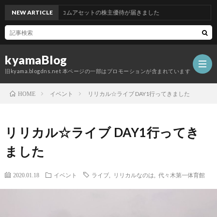
NEW ARTICLE
グッドコムアセットの株主優待が届きました
kyamaBlog
旧kyama.blogdns.net 本ページの一部はプロモーションが含まれています
イベント
リリカル☆ライブ DAY1行ってきました
HOME
リリカル☆ライブ DAY1行ってき
ました
2020.01.18
イベント
ライブ
,
リリカルなのは
,
代々木第一体育館