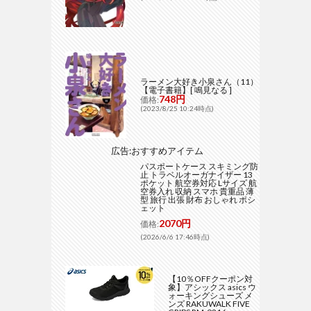
ラーメン大好き小泉さん（11）
【電子書籍】[ 鳴見なる ]
748円
価格:
(2023/8/25 10:24時点)
広告:おすすめアイテム
パスポートケース スキミング防
止 トラベルオーガナイザー 13
ポケット 航空券対応 Lサイズ 航
空券入れ 収納 スマホ 貴重品 薄
型 旅行 出張 財布 おしゃれ ポシ
ェット
2070円
価格:
(2026/6/6 17:46時点)
【10％OFFクーポン対
象】アシックス asics ウ
ォーキングシューズ メ
ンズ RAKUWALK FIVE