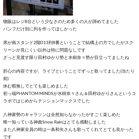
物販はレジ8台という少なさのため多くの人が諦めてました
パンフだけ別に列を作ってほしかった
席が南スタンド2階D13列8番ということで結構上の方でしたがスク
リーンが見にくい以外は特に問題なしです
ざっと見渡す限り田村ゆかり勢と水樹奈々勢が目立ってましたね
肝心の内容ですが、ライブということでずっと歌ってました(当たり
前)
休む暇無しでとても楽しめました
初っ端PHANTOM MINDSが水樹奈々さん＆田村ゆかりさんというコ
ラボではじめからテンションマックスでした
八神家勢のキャラソンは全然知らなかったがすごく楽しめた
唯一知っている神曲Snow Rainはとても感動しました
また八神家全員の時は一条和矢さんも歌ってくれてとても良かった
です