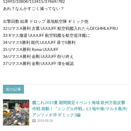
12493/33804/153415/37469/782
あれ？なんかすごく減ってない？
出撃回数 結果 ドロップ 基地航空隊 ギミック他
32 UマスA勝利 古鷹 UUUUFF 航空戦艦入れたらDFGHMLKPRU
33 Rマス撤退 UUUUFF 航空戦艦を航空巡洋艦に
34 UマスS勝利 能代 UUUUFF 昼でS勝利
35 UマスA勝利 Roma UUUUFF
36 UマスA勝利 金剛 UUUUFF 削り終え
37 UマスA勝利 金剛 UUUUFF 壊を確認
前の記事
艦これ2019夏 期間限定イベント海域 欧州方面反撃
作戦 発動！「シングル作戦」E3 地中海/マルタ島沖/
アンツィオ沖 ギミック2編
2019.09.20