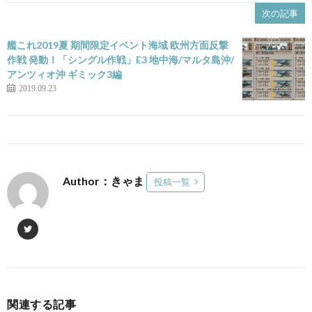
次の記事
艦これ2019夏 期間限定イベント海域 欧州方面反撃
作戦 発動！「シングル作戦」E3 地中海/マルタ島沖/
アンツィオ沖 ギミック3編
2019.09.23
Author：きゃま
投稿一覧
関連する記事