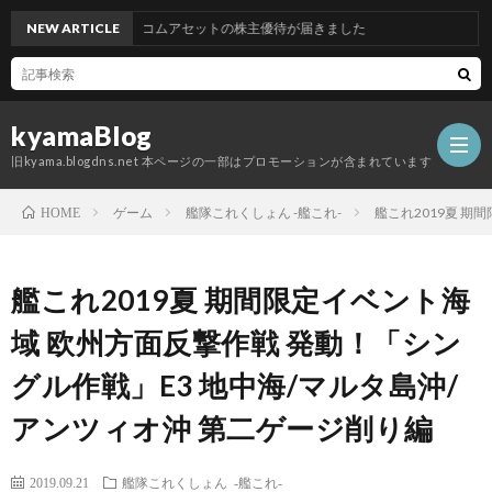
NEW ARTICLE
グッドコムアセットの株主優待が届きました
kyamaBlog
旧kyama.blogdns.net 本ページの一部はプロモーションが含まれています
ゲーム
艦隊これくしょん -艦これ-
艦これ2019夏 期
HOME
艦これ2019夏 期間限定イベント海
域 欧州方面反撃作戦 発動！「シン
グル作戦」E3 地中海/マルタ島沖/
アンツィオ沖 第二ゲージ削り編
2019.09.21
艦隊これくしょん -艦これ-