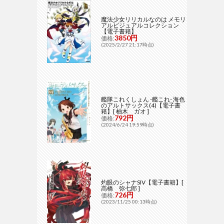
魔法少女リリカルなのは メモリ
アルビジュアルコレクション
【電子書籍】
3850円
価格:
(2025/2/27 21:17時点)
艦隊これくしょん -艦これ- 海色
のアルトサックス(4)【電子書
籍】[ 柚木 ガオ ]
792円
価格:
(2024/6/24 19:59時点)
灼眼のシャナSIV【電子書籍】[
高橋 弥七郎 ]
726円
価格:
(2023/11/25 00:13時点)