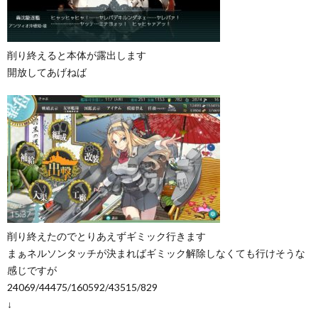
削り終えると本体が露出します
開放してあげねば
削り終えたのでとりあえずギミック行きます
まぁネルソンタッチが決まればギミック解除しなくても行けそうな
感じですが
24069/44475/160592/43515/829
↓