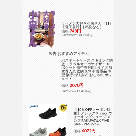
ラーメン大好き小泉さん（11）
【電子書籍】[ 鳴見なる ]
748円
価格:
(2023/8/25 10:24時点)
広告:おすすめアイテム
パスポートケース スキミング防
止 トラベルオーガナイザー 13
ポケット 航空券対応 Lサイズ 航
空券入れ 収納 スマホ 貴重品 薄
型 旅行 出張 財布 おしゃれ ポシ
ェット
2070円
価格:
(2026/6/6 17:46時点)
【10％OFFクーポン対
象】アシックス asics ウ
ォーキングシューズ メ
ンズ RAKUWALK FIVE
GRIPS RM-9216
6072円
価格: