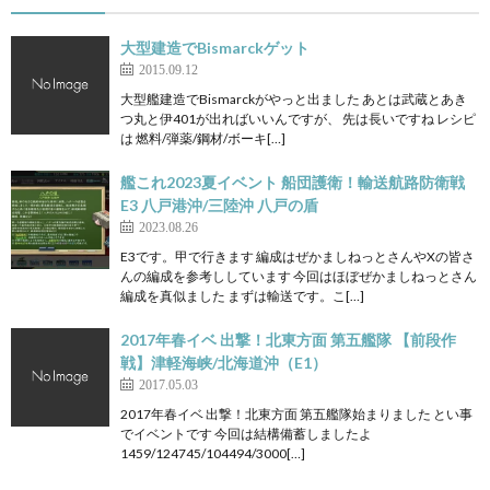
大型建造でBismarckゲット
2015.09.12
大型艦建造でBismarckがやっと出ました あとは武蔵とあき
つ丸と伊401が出ればいいんですが、 先は長いですね レシピ
は 燃料/弾薬/鋼材/ボーキ[…]
艦これ2023夏イベント 船団護衛！輸送航路防衛戦
E3 八戸港沖/三陸沖 八戸の盾
2023.08.26
E3です。甲で行きます 編成はぜかましねっとさんやXの皆さ
んの編成を参考ししています 今回はほぼぜかましねっとさん
編成を真似ました まずは輸送です。こ[…]
2017年春イベ 出撃！北東方面 第五艦隊 【前段作
戦】津軽海峡/北海道沖（E1）
2017.05.03
2017年春イベ 出撃！北東方面 第五艦隊始まりました とい事
でイベントです 今回は結構備蓄しましたよ
1459/124745/104494/3000[…]