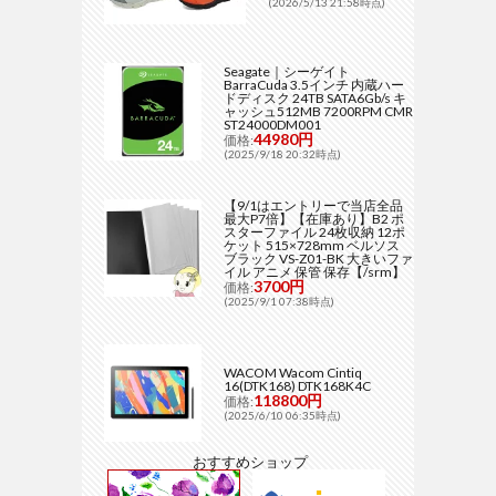
(2026/5/13 21:58時点)
Seagate｜シーゲイト
BarraCuda 3.5インチ 内蔵ハー
ドディスク 24TB SATA6Gb/s キ
ャッシュ512MB 7200RPM CMR
ST24000DM001
44980円
価格:
(2025/9/18 20:32時点)
【9/1はエントリーで当店全品
最大P7倍】【在庫あり】B2 ポ
スターファイル 24枚収納 12ポ
ケット 515×728mm ベルソス
ブラック VS-Z01-BK 大きいファ
イル アニメ 保管 保存【/srm】
3700円
価格:
(2025/9/1 07:38時点)
WACOM Wacom Cintiq
16(DTK168) DTK168K4C
118800円
価格:
(2025/6/10 06:35時点)
おすすめショップ