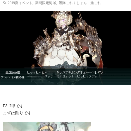
2019夏イベント
,
期間限定海域
,
艦隊これくしょん－艦これ－
E3-2甲です
まずは削りです