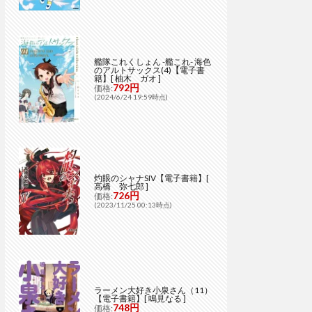
艦隊これくしょん -艦これ- 海色
のアルトサックス(4)【電子書
籍】[ 柚木 ガオ ]
792円
価格:
(2024/6/24 19:59時点)
灼眼のシャナSIV【電子書籍】[
高橋 弥七郎 ]
726円
価格:
(2023/11/25 00:13時点)
ラーメン大好き小泉さん（11）
【電子書籍】[ 鳴見なる ]
748円
価格: