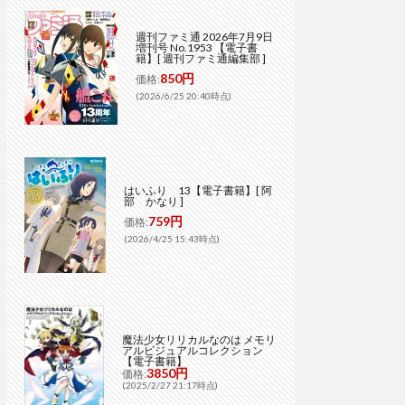
週刊ファミ通 2026年7月9日
増刊号 No.1953 【電子書
籍】[ 週刊ファミ通編集部 ]
850円
価格:
(2026/6/25 20:40時点)
はいふり 13【電子書籍】[ 阿
部 かなり ]
759円
価格:
(2026/4/25 15:43時点)
魔法少女リリカルなのは メモリ
アルビジュアルコレクション
【電子書籍】
3850円
価格:
(2025/2/27 21:17時点)