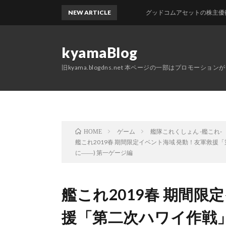
NEW ARTICLE
グッドコムアセットの株主優待が届き
kyamaBlog
旧kyama.blogdns.net 本ページの一部はプロモーショ
ゲーム
艦隊これくしょん -艦これ-
HOME
艦これ2019春 期間限定イベント海域 発動！友軍救援
に――) 第一ゲージ編
艦これ2019春 期間限
援「第二次ハワイ作戦」