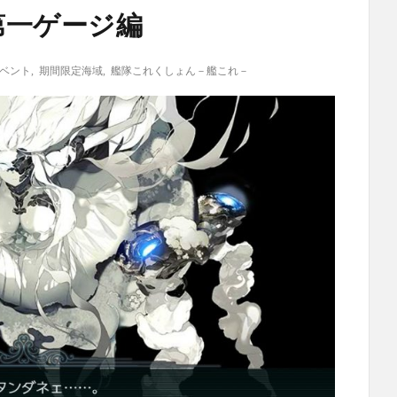
第一ゲージ編
イベント
,
期間限定海域
,
艦隊これくしょん－艦これ－