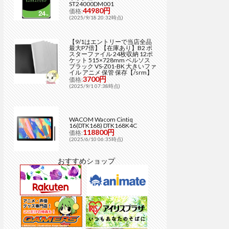
ST24000DM001
44980円
価格:
(2025/9/18 20:32時点)
【9/1はエントリーで当店全品
最大P7倍】【在庫あり】B2 ポ
スターファイル 24枚収納 12ポ
ケット 515×728mm ベルソス
ブラック VS-Z01-BK 大きいファ
イル アニメ 保管 保存【/srm】
3700円
価格:
(2025/9/1 07:38時点)
WACOM Wacom Cintiq
16(DTK168) DTK168K4C
118800円
価格:
(2025/6/10 06:35時点)
おすすめショップ