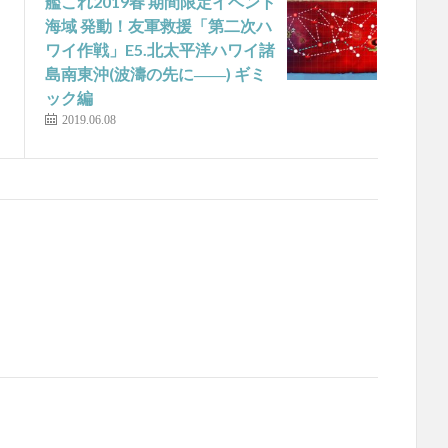
艦これ2019春 期間限定イベント
海域 発動！友軍救援「第二次ハ
ワイ作戦」E5.北太平洋ハワイ諸
島南東沖(波濤の先に――) ギミ
ック編
2019.06.08