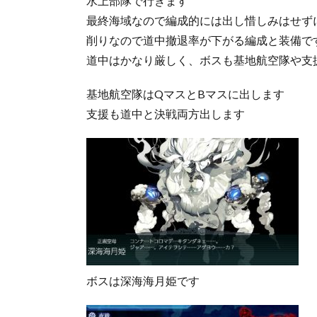
水上部隊で行きます
最終海域なので編成的には出し惜しみはせず
削りなので道中撤退率が下がる編成と装備で
道中はかなり厳しく、ボスも基地航空隊や支
基地航空隊はQマスとBマスに出します
支援も道中と決戦両方出します
ボスは深海海月姫です