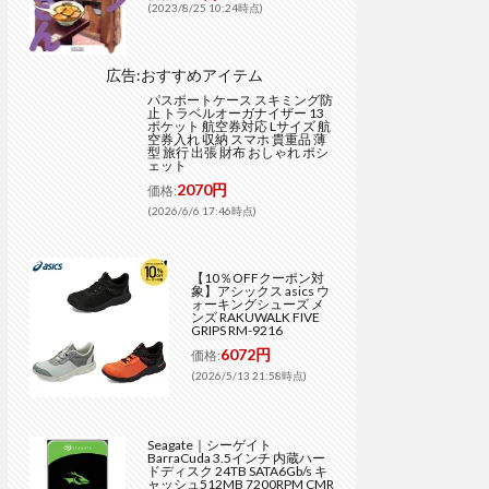
(2023/8/25 10:24時点)
広告:おすすめアイテム
パスポートケース スキミング防
止 トラベルオーガナイザー 13
ポケット 航空券対応 Lサイズ 航
空券入れ 収納 スマホ 貴重品 薄
型 旅行 出張 財布 おしゃれ ポシ
ェット
2070円
価格:
(2026/6/6 17:46時点)
【10％OFFクーポン対
象】アシックス asics ウ
ォーキングシューズ メ
ンズ RAKUWALK FIVE
GRIPS RM-9216
6072円
価格:
(2026/5/13 21:58時点)
Seagate｜シーゲイト
BarraCuda 3.5インチ 内蔵ハー
ドディスク 24TB SATA6Gb/s キ
ャッシュ512MB 7200RPM CMR