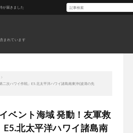
ました
ンが含まれています
「第二次ハワイ作戦」E5.北太平洋ハワイ諸島南東沖(波濤の先
定イベント海域 発動！友軍救
E5.北太平洋ハワイ諸島南