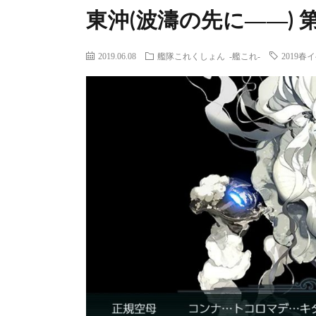
東沖(波濤の先に――) 
2019.06.08
艦隊これくしょん -艦これ-
2019春