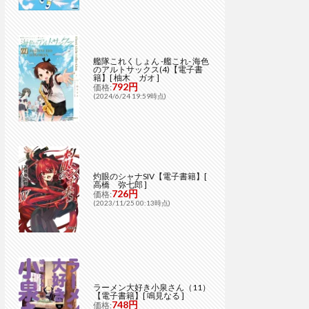
艦隊これくしょん -艦これ- 海色
のアルトサックス(4)【電子書
籍】[ 柚木 ガオ ]
792円
価格:
(2024/6/24 19:59時点)
灼眼のシャナSIV【電子書籍】[
高橋 弥七郎 ]
726円
価格:
(2023/11/25 00:13時点)
ラーメン大好き小泉さん（11）
【電子書籍】[ 鳴見なる ]
748円
価格: