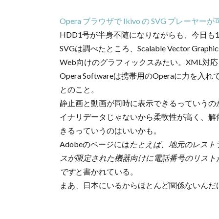
Opera ブラウザで Ikivo の SVG プレーヤーが可能に[
HDD1号が半身不随になりながらも、今日も
SVGは調べたところ、Scalable Vector Gra
Web向けのグラフィックスみたい。XML対
Opera Softwareは携帯用のOpera
とのこと。
静止画と動画が同時に表示できるっていうの
イナリデータじゃないから柔軟性が高く、解
きるっていうのはいいかも。
Adobeのページには
たとえば、地元のレスト
スが限定された機器向けに電話番号のリスト
です
と書かれている。
まあ、日本にいるからほとんど関係ないんだ