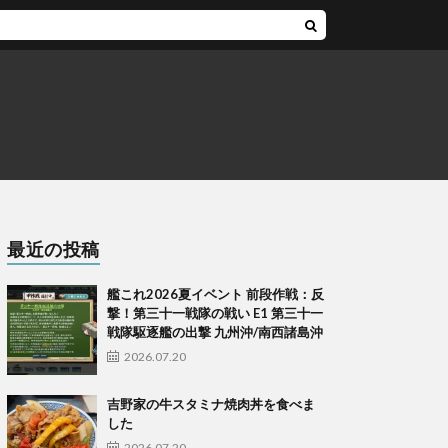
最近の投稿
艦これ2026夏イベント 前段作戦：反
撃！第三十一戦隊の戦い E1 第三十一
戦隊駆逐艦の出撃 九州沖/南西諸島沖
2026.07.20
吉野家の牛スタミナ焼肉丼を食べま
した
2026.07.20