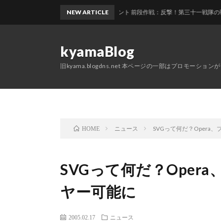
艦これ2026夏イベント 前段作戦：反撃！第三十一戦隊の戦い E1 
NEW ARTICLE
kyamaBlog
旧kyama.blogdns.net 本ページの一部はプロモーショ
ニュース
SVGって何だ？Opera
HOME
SVGって何だ？Oper
ヤー可能に
2005.02.17
ニュース