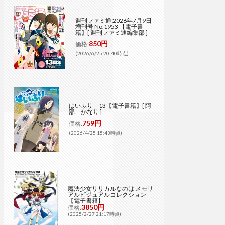
週刊ファミ通 2026年7月9日
増刊号 No.1953 【電子書
籍】[ 週刊ファミ通編集部 ]
850円
価格:
(2026/6/25 20:40時点)
はいふり 13【電子書籍】[ 阿
部 かなり ]
759円
価格:
(2026/4/25 15:43時点)
魔法少女リリカルなのは メモリ
アルビジュアルコレクション
【電子書籍】
3850円
価格:
(2025/2/27 21:17時点)