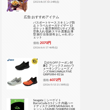
(2023/8/25 10:24時点)
広告:おすすめアイテム
パスポートケース スキミング防
止 トラベルオーガナイザー 13
ポケット 航空券対応 Lサイズ 航
空券入れ 収納 スマホ 貴重品 薄
型 旅行 出張 財布 おしゃれ ポシ
ェット
2070円
価格:
(2026/6/6 17:46時点)
【10％OFFクーポン対
象】アシックス asics ウ
ォーキングシューズ メ
ンズ RAKUWALK FIVE
GRIPS RM-9216
6072円
価格:
(2026/5/13 21:58時点)
Seagate｜シーゲイト
BarraCuda 3.5インチ 内蔵ハー
ドディスク 24TB SATA6Gb/s キ
ャッシュ512MB 7200RPM CMR