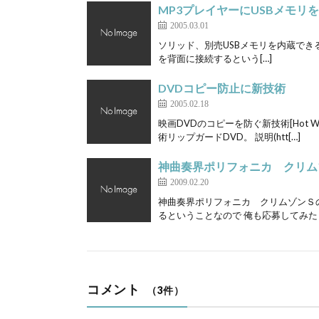
MP3プレイヤーにUSBメモリ
2005.03.01
ソリッド、別売USBメモリを内蔵できるMP3プレ
を背面に接続するという[…]
DVDコピー防止に新技術
2005.02.18
映画DVDのコピーを防ぐ新技術[Hot W
術リップガードDVD。 説明(htt[…]
神曲奏界ポリフォニカ クリム
2009.02.20
神曲奏界ポリフォニカ クリムゾンＳ
るということなので 俺も応募してみた 
コメント
（3件）