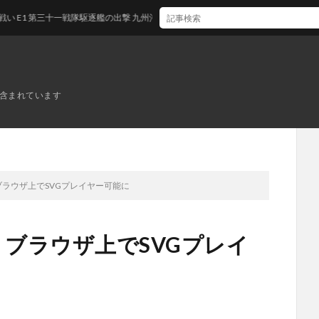
第三十一戦隊駆逐艦の出撃 九州沖/南西諸島沖
ンが含まれています
、ブラウザ上でSVGプレイヤー可能に
a、ブラウザ上でSVGプレイ