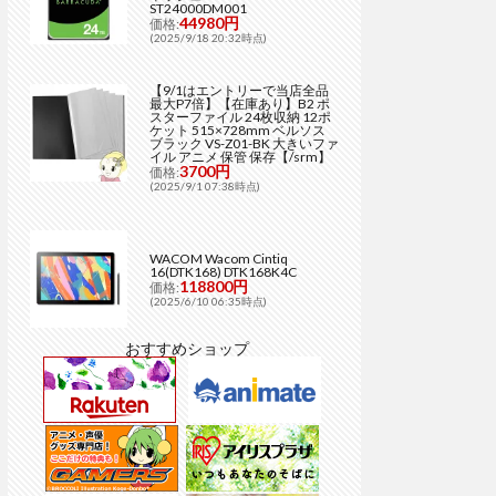
ST24000DM001
44980円
価格:
(2025/9/18 20:32時点)
【9/1はエントリーで当店全品
最大P7倍】【在庫あり】B2 ポ
スターファイル 24枚収納 12ポ
ケット 515×728mm ベルソス
ブラック VS-Z01-BK 大きいファ
イル アニメ 保管 保存【/srm】
3700円
価格:
(2025/9/1 07:38時点)
WACOM Wacom Cintiq
16(DTK168) DTK168K4C
118800円
価格:
(2025/6/10 06:35時点)
おすすめショップ