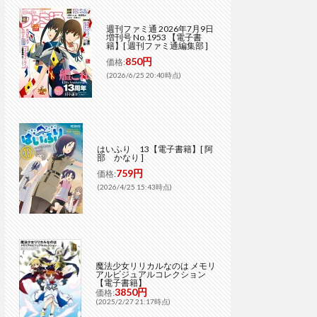
週刊ファミ通 2026年7月9日
増刊号 No.1953 【電子書
籍】[ 週刊ファミ通編集部 ]
850円
価格:
(2026/6/25 20:40時点)
はいふり 13【電子書籍】[ 阿
部 かなり ]
759円
価格:
(2026/4/25 15:43時点)
魔法少女リリカルなのは メモリ
アルビジュアルコレクション
【電子書籍】
3850円
価格:
(2025/2/27 21:17時点)