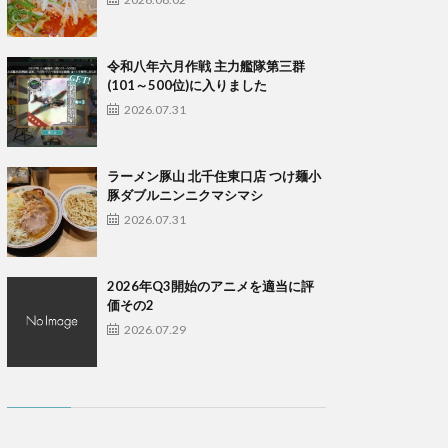
令和八年六月作戦 主力艦隊第三群
(101～500位)に入りました
2026.07.31
ラーメン豚山 北千住東口店 つけ麺小
豚ダブルニンニクマシマシ
2026.07.31
2026年Q3開始のアニメを適当に評
価その2
2026.07.29