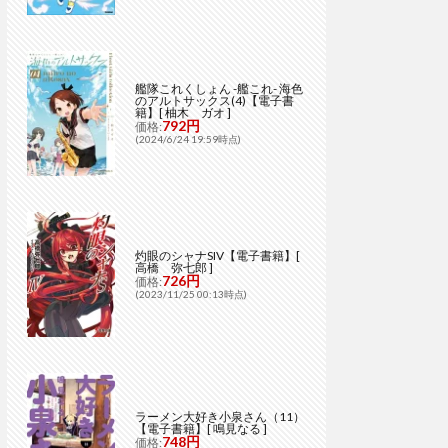
艦隊これくしょん -艦これ- 海色
のアルトサックス(4)【電子書
籍】[ 柚木 ガオ ]
792円
価格:
(2024/6/24 19:59時点)
灼眼のシャナSIV【電子書籍】[
高橋 弥七郎 ]
726円
価格:
(2023/11/25 00:13時点)
ラーメン大好き小泉さん（11）
【電子書籍】[ 鳴見なる ]
748円
価格: