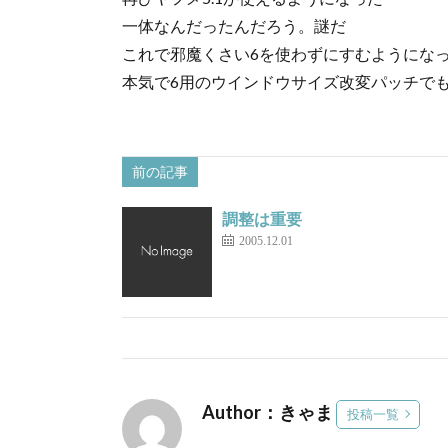
一体なんだったんだろう。謎だ
これで邪魔くさい6を使わずにすむようにな
本気で6用のウインドウサイズ改変パッチで
前の記事
調整は重要
2005.12.01
Author：きゃま
投稿一覧