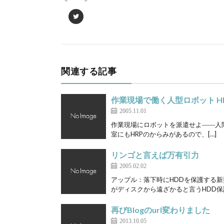
関連する記事
作業現場で働く人型ロボット HR
2005.11.01
作業現場にロボットを派遣せよ――人間型ロ
室にもHRPのからみがあるので、[…]
リンゴと言えば万有引力
2005.02.02
アップル：落下時にHDDを保護する新型
がディスクから遠ざかると言うHDD保護機
再びBlogのurl変わりました
2013.10.05