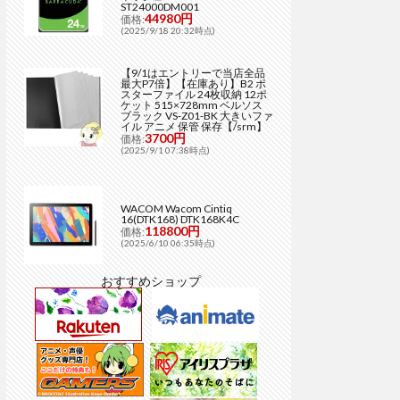
ST24000DM001
44980円
価格:
(2025/9/18 20:32時点)
【9/1はエントリーで当店全品
最大P7倍】【在庫あり】B2 ポ
スターファイル 24枚収納 12ポ
ケット 515×728mm ベルソス
ブラック VS-Z01-BK 大きいファ
イル アニメ 保管 保存【/srm】
3700円
価格:
(2025/9/1 07:38時点)
WACOM Wacom Cintiq
16(DTK168) DTK168K4C
118800円
価格:
(2025/6/10 06:35時点)
おすすめショップ