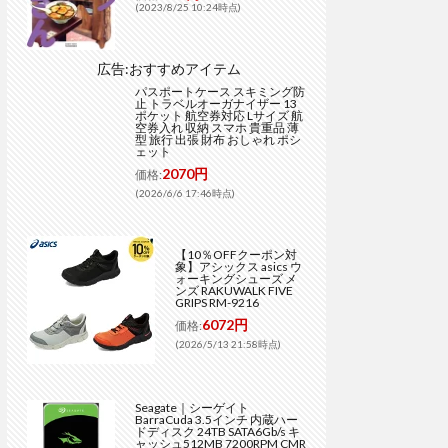
(2023/8/25 10:24時点)
広告:おすすめアイテム
パスポートケース スキミング防
止 トラベルオーガナイザー 13
ポケット 航空券対応 Lサイズ 航
空券入れ 収納 スマホ 貴重品 薄
型 旅行 出張 財布 おしゃれ ポシ
ェット
2070円
価格:
(2026/6/6 17:46時点)
【10％OFFクーポン対
象】アシックス asics ウ
ォーキングシューズ メ
ンズ RAKUWALK FIVE
GRIPS RM-9216
6072円
価格:
(2026/5/13 21:58時点)
Seagate｜シーゲイト
BarraCuda 3.5インチ 内蔵ハー
ドディスク 24TB SATA6Gb/s キ
ャッシュ512MB 7200RPM CMR