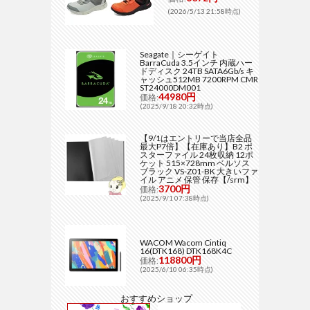
(2026/5/13 21:58時点)
Seagate｜シーゲイト
BarraCuda 3.5インチ 内蔵ハー
ドディスク 24TB SATA6Gb/s キ
ャッシュ512MB 7200RPM CMR
ST24000DM001
44980円
価格:
(2025/9/18 20:32時点)
【9/1はエントリーで当店全品
最大P7倍】【在庫あり】B2 ポ
スターファイル 24枚収納 12ポ
ケット 515×728mm ベルソス
ブラック VS-Z01-BK 大きいファ
イル アニメ 保管 保存【/srm】
3700円
価格:
(2025/9/1 07:38時点)
WACOM Wacom Cintiq
16(DTK168) DTK168K4C
118800円
価格:
(2025/6/10 06:35時点)
おすすめショップ