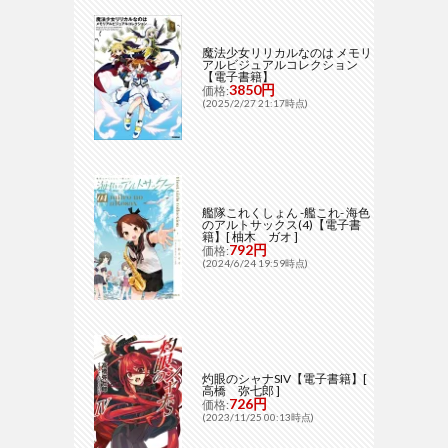
魔法少女リリカルなのは メモリ
アルビジュアルコレクション
【電子書籍】
3850円
価格:
(2025/2/27 21:17時点)
艦隊これくしょん -艦これ- 海色
のアルトサックス(4)【電子書
籍】[ 柚木 ガオ ]
792円
価格:
(2024/6/24 19:59時点)
灼眼のシャナSIV【電子書籍】[
高橋 弥七郎 ]
726円
価格:
(2023/11/25 00:13時点)