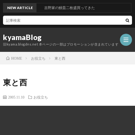
NEW ARTICLE
吉野家の鰻皿二枚盛買ってきた
kyamaBlog
旧kyama.blogdns.net 本ページの一部はプロモーションが含まれています
お役立ち
東と西
HOME
東と西
2005.11.10
お役立ち