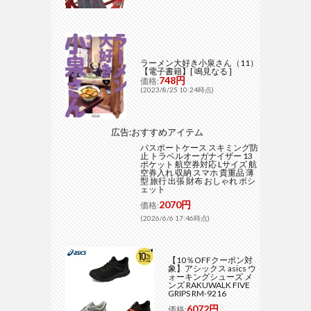
ラーメン大好き小泉さん（11）
【電子書籍】[ 鳴見なる ]
748円
価格:
(2023/8/25 10:24時点)
広告:おすすめアイテム
パスポートケース スキミング防
止 トラベルオーガナイザー 13
ポケット 航空券対応 Lサイズ 航
空券入れ 収納 スマホ 貴重品 薄
型 旅行 出張 財布 おしゃれ ポシ
ェット
2070円
価格:
(2026/6/6 17:46時点)
【10％OFFクーポン対
象】アシックス asics ウ
ォーキングシューズ メ
ンズ RAKUWALK FIVE
GRIPS RM-9216
6072円
価格: