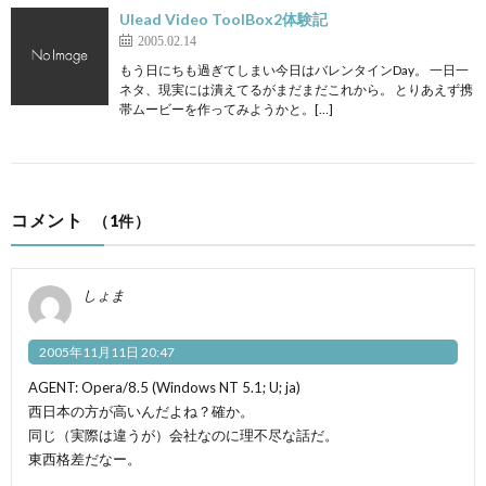
Ulead Video ToolBox2体験記
2005.02.14
もう日にちも過ぎてしまい今日はバレンタインDay。 一日一
ネタ、現実には潰えてるがまだまだこれから。 とりあえず携
帯ムービーを作ってみようかと。[…]
コメント
（1件）
しょま
2005年11月11日 20:47
AGENT: Opera/8.5 (Windows NT 5.1; U; ja)
西日本の方が高いんだよね？確か。
同じ（実際は違うが）会社なのに理不尽な話だ。
東西格差だなー。