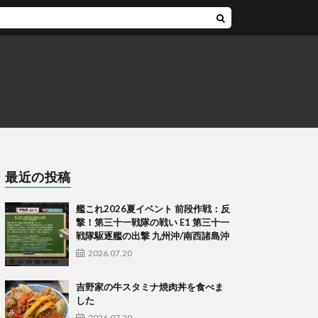
一戦隊駆逐艦の出撃 九州沖/南西諸島沖
最近の投稿
艦これ2026夏イベント 前段作戦：反
撃！第三十一戦隊の戦い E1 第三十一
戦隊駆逐艦の出撃 九州沖/南西諸島沖
2026.07.20
吉野家の牛スタミナ焼肉丼を食べま
した
2026.07.20