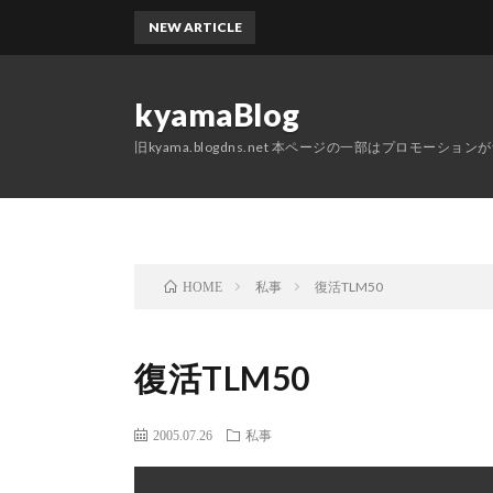
NEW ARTICLE
kyamaBlog
旧kyama.blogdns.net 本ページの一部はプロモーショ
私事
復活TLM50
HOME
復活TLM50
2005.07.26
私事