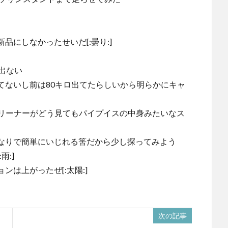
にしなかったせいだ[:曇り:]
出ない
てないし前は80キロ出てたらしいから明らかにキャ
クリーナーがどう見てもパイプイスの中身みたいなス
なりで簡単にいじれる筈だから少し探ってみよう
:]
は上がったぜ[:太陽:]
次の記事