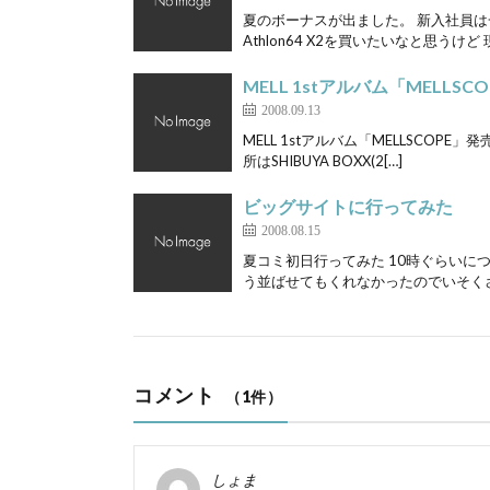
夏のボーナスが出ました。 新入社員
Athlon64 X2を買いたいなと思うけど 現
MELL 1stアルバム「MELL
2008.09.13
MELL 1stアルバム「MELLSCOPE
所はSHIBUYA BOXX(2[…]
ビッグサイトに行ってみた
2008.08.15
夏コミ初日行ってみた 10時ぐらいに
う並ばせてもくれなかったのでいそくさ
コメント
（1件）
しょま