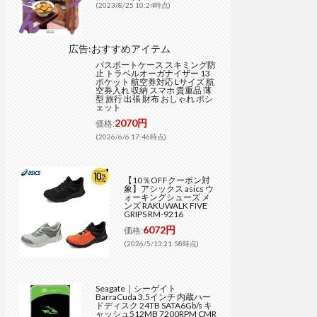
(2023/8/25 10:24時点)
広告:おすすめアイテム
パスポートケース スキミング防
止 トラベルオーガナイザー 13
ポケット 航空券対応 Lサイズ 航
空券入れ 収納 スマホ 貴重品 薄
型 旅行 出張 財布 おしゃれ ポシ
ェット
2070円
価格:
(2026/6/6 17:46時点)
【10％OFFクーポン対
象】アシックス asics ウ
ォーキングシューズ メ
ンズ RAKUWALK FIVE
GRIPS RM-9216
6072円
価格:
(2026/5/13 21:58時点)
Seagate｜シーゲイト
BarraCuda 3.5インチ 内蔵ハー
ドディスク 24TB SATA6Gb/s キ
ャッシュ512MB 7200RPM CMR