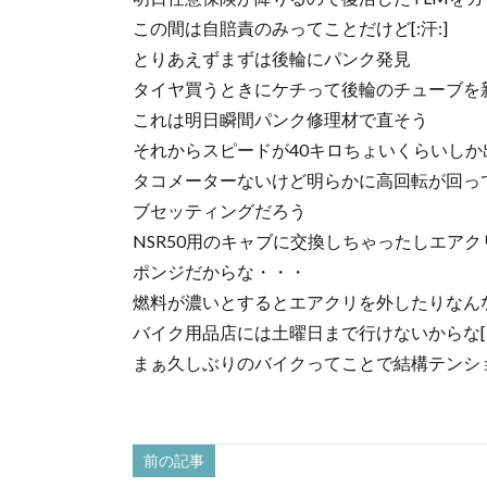
この間は自賠責のみってことだけど[:汗:]
とりあえずまずは後輪にパンク発見
タイヤ買うときにケチって後輪のチューブを新品
これは明日瞬間パンク修理材で直そう
それからスピードが40キロちょいくらいしか
タコメーターないけど明らかに高回転が回っ
ブセッティングだろう
NSR50用のキャブに交換しちゃったしエア
ポンジだからな・・・
燃料が濃いとするとエアクリを外したりなん
バイク用品店には土曜日まで行けないからな[:雨
まぁ久しぶりのバイクってことで結構テンション
前の記事