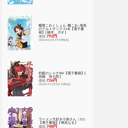
艦隊これくしょん -艦これ- 海色
のアルトサックス(4)【電子書
籍】[ 柚木 ガオ ]
792円
価格:
(2024/6/24 19:59時点)
灼眼のシャナSIV【電子書籍】[
高橋 弥七郎 ]
726円
価格:
(2023/11/25 00:13時点)
ラーメン大好き小泉さん（11）
【電子書籍】[ 鳴見なる ]
748円
価格: