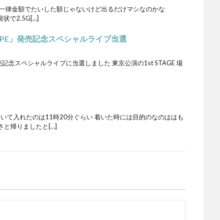
は一律金額でたいした額じゃないけど出るだけマシなのかな
状で2.5G[…]
SCOPE」発売記念スペシャルライブ当選
」発売記念スペシャルライブに当選しました 東京公演の1st STAGE 場
ついて入れたのは11時20分ぐらい 着いた時には目的のなのははも
と帰りましたと[…]