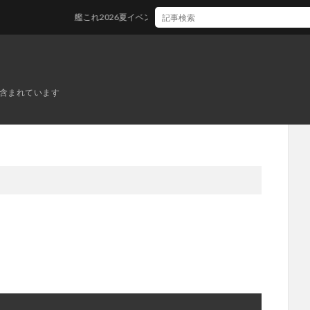
艦これ2026夏イベント 前段作戦：反撃！第三十一戦隊の戦い E1 第三十
ンが含まれています