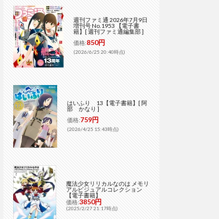
週刊ファミ通 2026年7月9日
増刊号 No.1953 【電子書
籍】[ 週刊ファミ通編集部 ]
850円
価格:
(2026/6/25 20:40時点)
はいふり 13【電子書籍】[ 阿
部 かなり ]
759円
価格:
(2026/4/25 15:43時点)
魔法少女リリカルなのは メモリ
アルビジュアルコレクション
【電子書籍】
3850円
価格:
(2025/2/27 21:17時点)