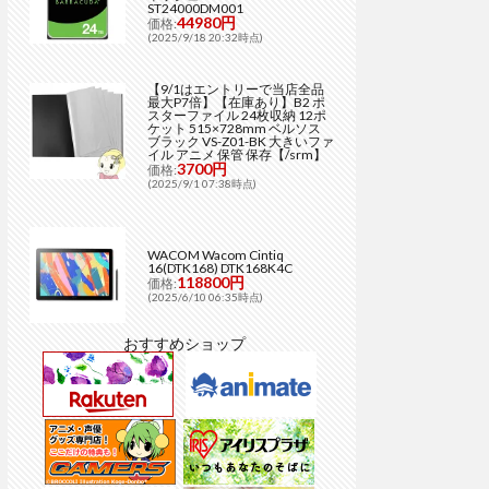
ST24000DM001
44980円
価格:
(2025/9/18 20:32時点)
【9/1はエントリーで当店全品
最大P7倍】【在庫あり】B2 ポ
スターファイル 24枚収納 12ポ
ケット 515×728mm ベルソス
ブラック VS-Z01-BK 大きいファ
イル アニメ 保管 保存【/srm】
3700円
価格:
(2025/9/1 07:38時点)
WACOM Wacom Cintiq
16(DTK168) DTK168K4C
118800円
価格:
(2025/6/10 06:35時点)
おすすめショップ