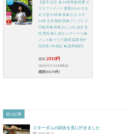
【楽天1位】傘 24本骨傘 軽量 グ
ラスファイバー 親骨61cm 大き
め 大型 24本傘 長傘 かさ カサ
24本 丈夫 梅雨 雨傘 アンブレラ
日傘 和傘 和風 おしゃれ 頑丈 女
性 男性 婦人 紳士 レディース傘
メンズ傘 ゲリラ豪雨 猛暑 熱中
症対策 1年保証 ★[送料無料]
2310円
価格:
(2025/7/5 14:52時点)
感想(4670件)
前の記事
スターダムの試合を見に行きました
2025.06.21