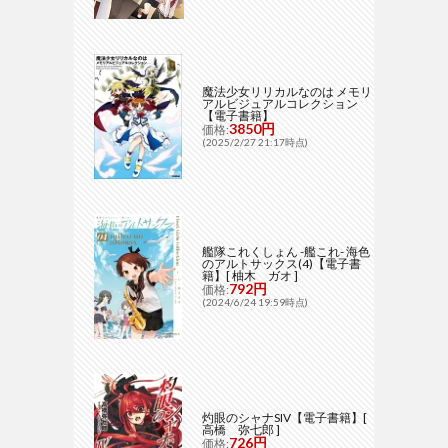
魔法少女リリカルなのは メモリ
アルビジュアルコレクション
【電子書籍】
3850円
価格:
(2025/2/27 21:17時点)
艦隊これくしょん -艦これ- 海色
のアルトサックス(4)【電子書
籍】[ 柚木 ガオ ]
792円
価格:
(2024/6/24 19:59時点)
灼眼のシャナSIV【電子書籍】[
高橋 弥七郎 ]
726円
価格: