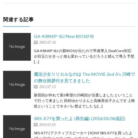
関連する記事
GA-K8NXP-SLI New BIOS(F8)
2005.07.16
GA-K8NXP-SLI の新BIOSが出たので早速導入 DualCore対応
が目玉だがきっと他も変わっているだろうと踏んで導入 予想
[…]
魔法少女リリカルなのは The MOVIE 2nd A’s 川崎で
の舞台挨拶付き見てきました
2012.07.15
新宿回が外れて第3希望の川崎回が当選しました ということ
で行って来ました 田村ゆかりさんと高橋美佳子さんです 上映
前ということでネタバレ禁止でした な[…]
SRS-X77を買ったよ (再生編) (2016/01/06追記)
2016.01.05
SRS-X77 | アクティブスピーカー | SONY SRS-X77を買ったよ