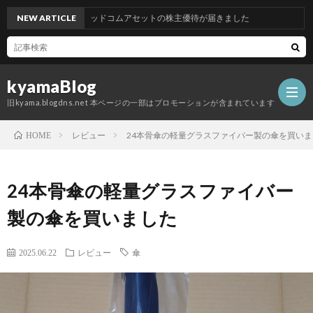
NEW ARTICLE
グッドコムアセットの株主優待が届きました
kyamaBlog
旧kyama.blogdns.net 本ページの一部はプロモーションが含まれています
レビュー
24本骨傘の軽量グラスファイバー製の傘を買いま
HOME
24本骨傘の軽量グラスファイバー
製の傘を買いました
2025.06.22
レビュー
傘