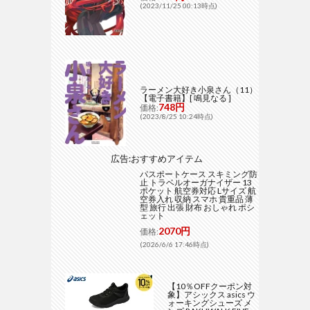
(2023/11/25 00:13時点)
ラーメン大好き小泉さん（11）
【電子書籍】[ 鳴見なる ]
748円
価格:
(2023/8/25 10:24時点)
広告:おすすめアイテム
パスポートケース スキミング防
止 トラベルオーガナイザー 13
ポケット 航空券対応 Lサイズ 航
空券入れ 収納 スマホ 貴重品 薄
型 旅行 出張 財布 おしゃれ ポシ
ェット
2070円
価格:
(2026/6/6 17:46時点)
【10％OFFクーポン対
象】アシックス asics ウ
ォーキングシューズ メ