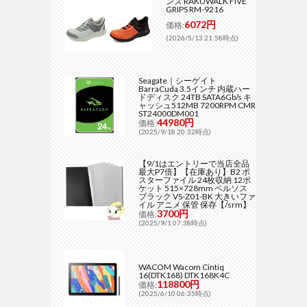
ンズ RAKUWALK FIVE
GRIPS RM-9216
6072円
価格:
(2026/5/13 21:58時点)
Seagate｜シーゲイト
BarraCuda 3.5インチ 内蔵ハー
ドディスク 24TB SATA6Gb/s キ
ャッシュ512MB 7200RPM CMR
ST24000DM001
44980円
価格:
(2025/9/18 20:32時点)
【9/1はエントリーで当店全品
最大P7倍】【在庫あり】B2 ポ
スターファイル 24枚収納 12ポ
ケット 515×728mm ベルソス
ブラック VS-Z01-BK 大きいファ
イル アニメ 保管 保存【/srm】
3700円
価格:
(2025/9/1 07:38時点)
WACOM Wacom Cintiq
16(DTK168) DTK168K4C
118800円
価格:
(2025/6/10 06:35時点)