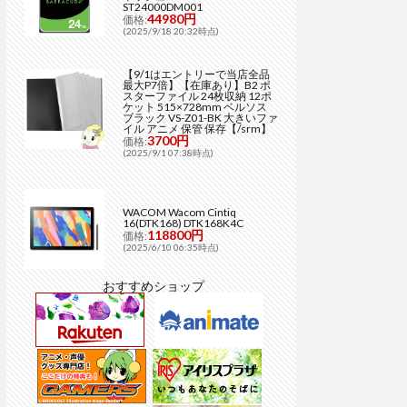
ST24000DM001
44980円
価格:
(2025/9/18 20:32時点)
【9/1はエントリーで当店全品
最大P7倍】【在庫あり】B2 ポ
スターファイル 24枚収納 12ポ
ケット 515×728mm ベルソス
ブラック VS-Z01-BK 大きいファ
イル アニメ 保管 保存【/srm】
3700円
価格:
(2025/9/1 07:38時点)
WACOM Wacom Cintiq
16(DTK168) DTK168K4C
118800円
価格:
(2025/6/10 06:35時点)
おすすめショップ