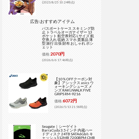
(2023/8/25 10:24時点)
広告:おすすめアイテム
パスポートケース スキミング防
止 トラベルオーガナイザー 13
ポケット 航空券対応 Lサイズ 航
空券入れ 収納 スマホ 貴重品 薄
型 旅行 出張 財布 おしゃれ ポシ
ェット
2070円
価格:
(2026/6/6 17:46時点)
【10％OFFクーポン対
象】アシックス asics ウ
ォーキングシューズ メ
ンズ RAKUWALK FIVE
GRIPS RM-9216
6072円
価格:
(2026/5/13 21:58時点)
Seagate｜シーゲイト
BarraCuda 3.5インチ 内蔵ハー
ドディスク 24TB SATA6Gb/s キ
ャッシュ512MB 7200RPM CMR