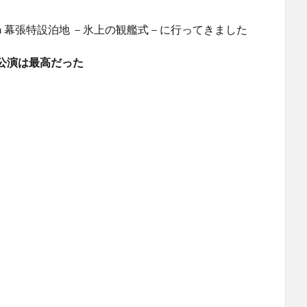
ｎ幕張特設泊地 －氷上の観艦式－に行ってきました
公演は最高だった