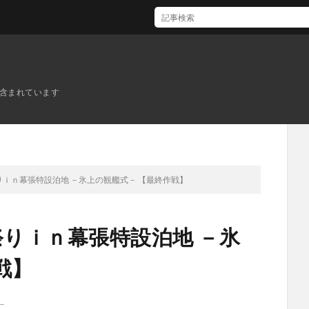
ンが含まれています
りｉｎ幕張特設泊地 －氷上の観艦式－ 【最終作戦】
祭りｉｎ幕張特設泊地 －氷
戦】
－