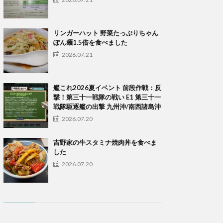
リンガーハット 野菜たっぷりちゃん
ぽん麺1.5倍を食べました
2026.07.21
艦これ2026夏イベント 前段作戦：反
撃！第三十一戦隊の戦い E1 第三十一
戦隊駆逐艦の出撃 九州沖/南西諸島沖
2026.07.20
吉野家の牛スタミナ焼肉丼を食べま
した
2026.07.20