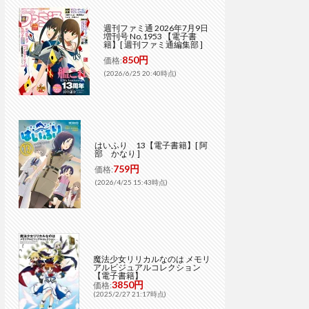
週刊ファミ通 2026年7月9日
増刊号 No.1953 【電子書
籍】[ 週刊ファミ通編集部 ]
850円
価格:
(2026/6/25 20:40時点)
はいふり 13【電子書籍】[ 阿
部 かなり ]
759円
価格:
(2026/4/25 15:43時点)
魔法少女リリカルなのは メモリ
アルビジュアルコレクション
【電子書籍】
3850円
価格:
(2025/2/27 21:17時点)