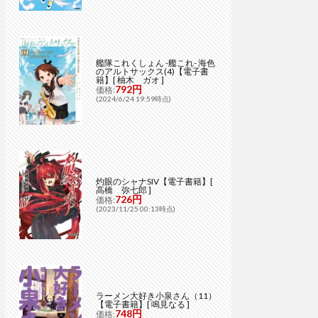
艦隊これくしょん -艦これ- 海色
のアルトサックス(4)【電子書
籍】[ 柚木 ガオ ]
792円
価格:
(2024/6/24 19:59時点)
灼眼のシャナSIV【電子書籍】[
高橋 弥七郎 ]
726円
価格:
(2023/11/25 00:13時点)
ラーメン大好き小泉さん（11）
【電子書籍】[ 鳴見なる ]
748円
価格: