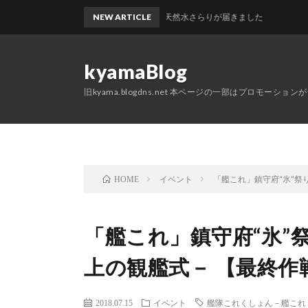
ングスの株主優待で選んだ富士の天然水さらりが届きました
NEW ARTICLE
kyamaBlog
旧kyama.blogdns.net 本ページの一部はプロモーショ
イベント
「艦これ」鎮守府“氷”祭
HOME
「艦これ」鎮守府“氷”
上の観艦式－ 【最終作
2018.07.15
イベント
艦隊これくしょん－艦これ