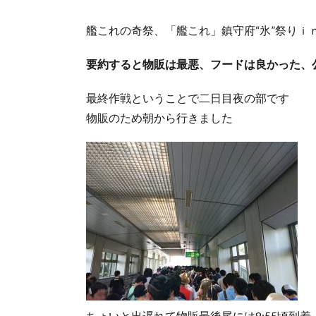
艦これの奇祭、「艦これ」鎮守府“氷”祭りｉ
要約すると物販は最悪、フードは良かった、
最終作戦ということで二日目夜の部です
物販のため朝から行きました
ちょいと出遅れて物販最後尾には8:55頃到着