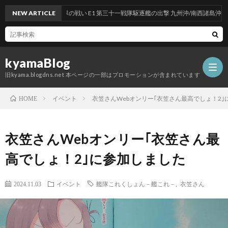
三十一戦隊の戦い E1 第三十一戦隊駆逐艦の出撃 九州沖/南西諸島沖
NEW ARTICLE
kyamaBlog
旧kyama.blogdns.net 本ページの一部はプロモーションが含まれています
イベント
衣笠さんWebオンリー｢衣笠さん最高でしょ！2｣
HOME
衣笠さんWebオンリー｢衣笠さん最
高でしょ！2｣に参加しました
2024.11.03
イベント
艦隊これくしょん－艦これ－
,
衣笠さん