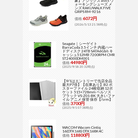
象】アシックス asics ウ
ォーキングシューズ メ
ンズ RAKUWALK FIVE
GRIPS RM-9216
6072円
価格:
(2026/5/13 21:58時点)
Seagate｜シーゲイト
BarraCuda 3.5インチ 内蔵ハー
ドディスク 24TB SATA6Gb/s キ
ャッシュ512MB 7200RPM CMR
ST24000DM001
44980円
価格:
(2025/9/18 20:32時点)
【9/1はエントリーで当店全品
最大P7倍】【在庫あり】B2 ポ
スターファイル 24枚収納 12ポ
ケット 515×728mm ベルソス
ブラック VS-Z01-BK 大きいファ
イル アニメ 保管 保存【/srm】
3700円
価格:
(2025/9/1 07:38時点)
WACOM Wacom Cintiq
16(DTK168) DTK168K4C
118800円
価格: