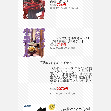
高橋 弥七郎 ]
726円
価格:
(2023/11/25 00:13時点)
ラーメン大好き小泉さん（11）
【電子書籍】[ 鳴見なる ]
748円
価格:
(2023/8/25 10:24時点)
広告:おすすめアイテム
パスポートケース スキミング防
止 トラベルオーガナイザー 13
ポケット 航空券対応 Lサイズ 航
空券入れ 収納 スマホ 貴重品 薄
型 旅行 出張 財布 おしゃれ ポシ
ェット
2070円
価格:
(2026/6/6 17:46時点)
【10％OFFクーポン対