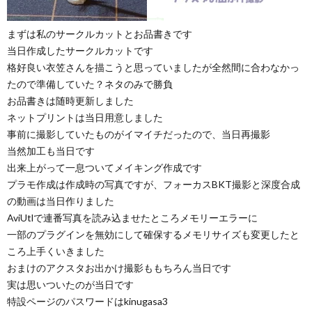
まずは私のサークルカットとお品書きです
当日作成したサークルカットです
格好良い衣笠さんを描こうと思っていましたが全然間に合わなかっ
たので準備していた？ネタのみで勝負
お品書きは随時更新しました
ネットプリントは当日用意しました
事前に撮影していたものがイマイチだったので、当日再撮影
当然加工も当日です
出来上がって一息ついてメイキング作成です
プラモ作成は作成時の写真ですが、フォーカスBKT撮影と深度合成
の動画は当日作りました
AviUtlで連番写真を読み込ませたところメモリーエラーに
一部のプラグインを無効にして確保するメモリサイズも変更したと
ころ上手くいきました
おまけのアクスタお出かけ撮影ももちろん当日です
実は思いついたのが当日です
特設ページのパスワードはkinugasa3