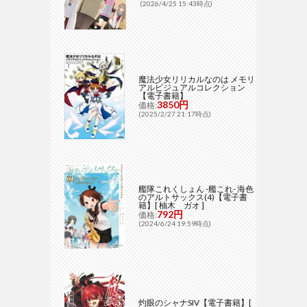
(2026/4/25 15:43時点)
魔法少女リリカルなのは メモリ
アルビジュアルコレクション
【電子書籍】
3850円
価格:
(2025/2/27 21:17時点)
艦隊これくしょん -艦これ- 海色
のアルトサックス(4)【電子書
籍】[ 柚木 ガオ ]
792円
価格:
(2024/6/24 19:59時点)
灼眼のシャナSIV【電子書籍】[