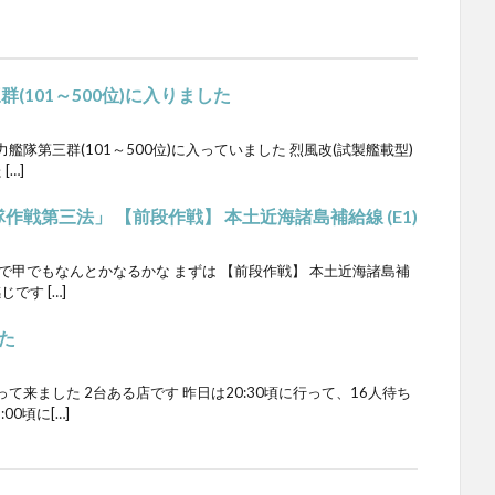
(101～500位)に入りました
隊第三群(101～500位)に入っていました 烈風改(試製艦載型)
[…]
隊作戦第三法」 【前段作戦】 本土近海諸島補給線 (E1)
で甲でもなんとかなるかな まずは 【前段作戦】 本土近海諸島補
じです […]
た
来ました 2台ある店です 昨日は20:30頃に行って、16人待ち
0頃に[…]