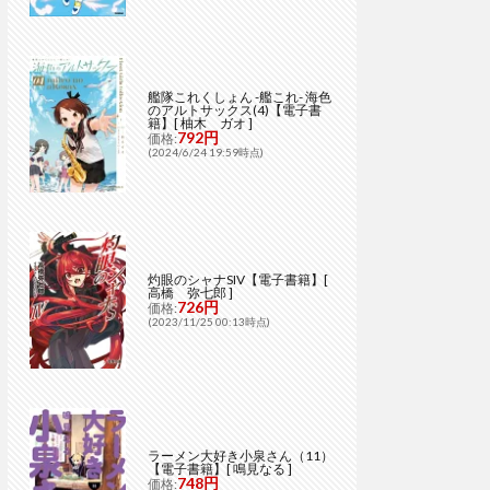
艦隊これくしょん -艦これ- 海色
のアルトサックス(4)【電子書
籍】[ 柚木 ガオ ]
792円
価格:
(2024/6/24 19:59時点)
灼眼のシャナSIV【電子書籍】[
高橋 弥七郎 ]
726円
価格:
(2023/11/25 00:13時点)
ラーメン大好き小泉さん（11）
【電子書籍】[ 鳴見なる ]
748円
価格: