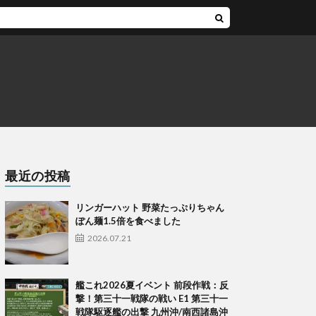
最近の投稿
リンガーハット 野菜たっぷりちゃん
ぽん麺1.5倍を食べました
2026.07.21
艦これ2026夏イベント 前段作戦：反
撃！第三十一戦隊の戦い E1 第三十一
戦隊駆逐艦の出撃 九州沖/南西諸島沖