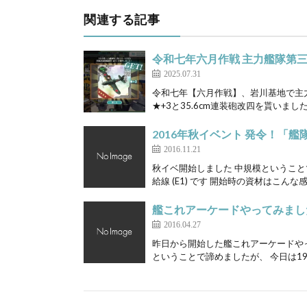
関連する記事
令和七年六月作戦 主力艦隊第三群
2025.07.31
令和七年【六月作戦】、岩川基地で主力艦
★+3と35.6cm連装砲改四を貰いました 
2016年秋イベント 発令！「艦
2016.11.21
秋イベ開始しました 中規模ということ
給線 (E1) です 開始時の資材はこんな感
艦これアーケードやってみまし
2016.04.27
昨日から開始した艦これアーケードやって
ということで諦めましたが、 今日は19:0