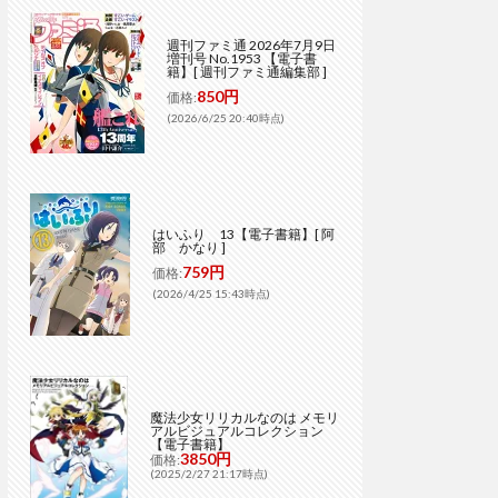
週刊ファミ通 2026年7月9日
増刊号 No.1953 【電子書
籍】[ 週刊ファミ通編集部 ]
850円
価格:
(2026/6/25 20:40時点)
はいふり 13【電子書籍】[ 阿
部 かなり ]
759円
価格:
(2026/4/25 15:43時点)
魔法少女リリカルなのは メモリ
アルビジュアルコレクション
【電子書籍】
3850円
価格:
(2025/2/27 21:17時点)