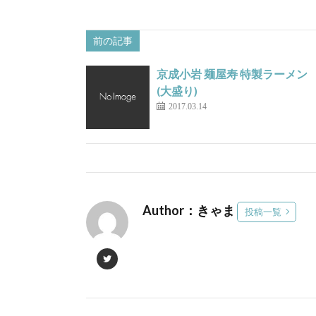
前の記事
京成小岩 麺屋寿 特製ラーメン
(大盛り)
2017.03.14
Author：きゃま
投稿一覧