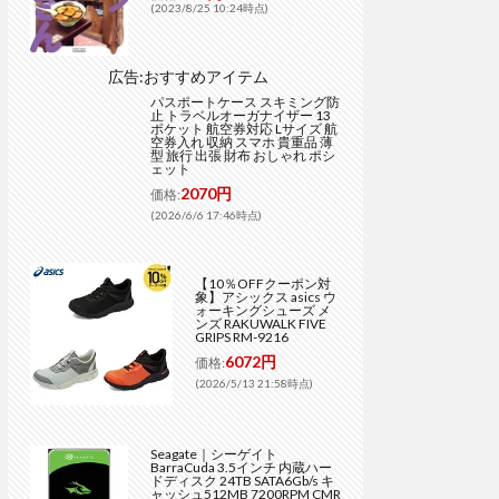
(2023/8/25 10:24時点)
広告:おすすめアイテム
パスポートケース スキミング防
止 トラベルオーガナイザー 13
ポケット 航空券対応 Lサイズ 航
空券入れ 収納 スマホ 貴重品 薄
型 旅行 出張 財布 おしゃれ ポシ
ェット
2070円
価格:
(2026/6/6 17:46時点)
【10％OFFクーポン対
象】アシックス asics ウ
ォーキングシューズ メ
ンズ RAKUWALK FIVE
GRIPS RM-9216
6072円
価格:
(2026/5/13 21:58時点)
Seagate｜シーゲイト
BarraCuda 3.5インチ 内蔵ハー
ドディスク 24TB SATA6Gb/s キ
ャッシュ512MB 7200RPM CMR