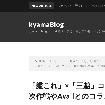
NEW ARTICLE
リンガーハット 野菜たっぷりちゃんぽん麺1.5
kyamaBlog
旧kyama.blogdns.net 本ページの一部はプロモーショ
ゲーム
艦隊これくしょん -艦これ-
HOME
「艦これ」×「三越」コラボ 三越でお買い物 第二次作戦や
「艦これ」×「三越」コ
次作戦やAvailとのコ