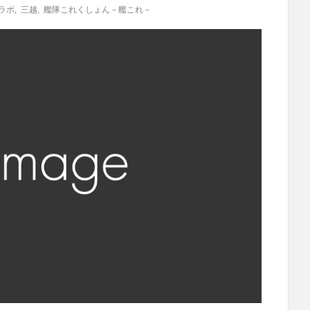
ラボ
,
三越
,
艦隊これくしょん－艦これ－