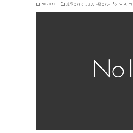
2017.03.18
艦隊これくしょん -艦これ-
Avail
,
コ