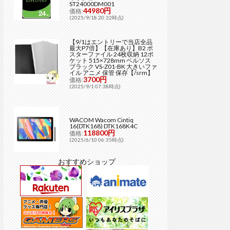
ST24000DM001
44980円
価格:
(2025/9/18 20:32時点)
【9/1はエントリーで当店全品
最大P7倍】【在庫あり】B2 ポ
スターファイル 24枚収納 12ポ
ケット 515×728mm ベルソス
ブラック VS-Z01-BK 大きいファ
イル アニメ 保管 保存【/srm】
3700円
価格:
(2025/9/1 07:38時点)
WACOM Wacom Cintiq
16(DTK168) DTK168K4C
118800円
価格:
(2025/6/10 06:35時点)
おすすめショップ