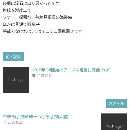
終盤は流石に出が悪かったです
旗艦を潮改二で
ソナー、探照灯、熟練見張員の漁装備
ほかは普通で戦空x4
事故らなければ3-3はそこそこ回数回せます
前の記事
2015年Q4開始のアニメを適当に評価その5
2015.10.24
次の記事
中華そば 虎桜 味玉つけそば(麺大盛)
2015.10.27