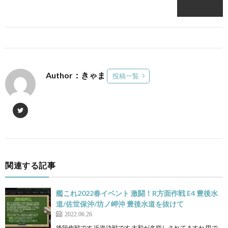
Author：きゃま
投稿一覧
関連する記事
艦これ2022春イベント 激闘！R方面作戦 E4 豊後水
道/佐世保沖/坊ノ岬沖 豊後水道を抜けて
2022.06.26
後段作戦です 近海決戦です 大和が名指しされてますね 甲で