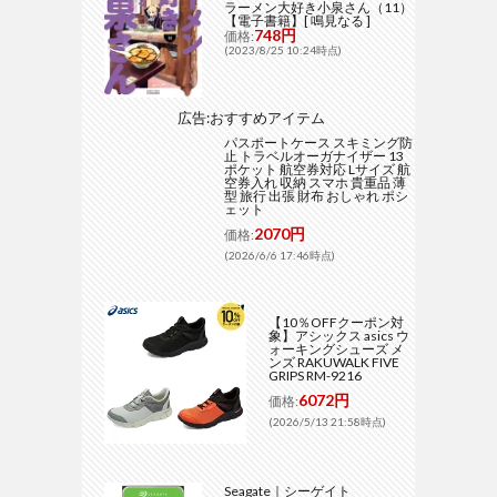
ラーメン大好き小泉さん（11）
【電子書籍】[ 鳴見なる ]
748円
価格:
(2023/8/25 10:24時点)
広告:おすすめアイテム
パスポートケース スキミング防
止 トラベルオーガナイザー 13
ポケット 航空券対応 Lサイズ 航
空券入れ 収納 スマホ 貴重品 薄
型 旅行 出張 財布 おしゃれ ポシ
ェット
2070円
価格:
(2026/6/6 17:46時点)
【10％OFFクーポン対
象】アシックス asics ウ
ォーキングシューズ メ
ンズ RAKUWALK FIVE
GRIPS RM-9216
6072円
価格:
(2026/5/13 21:58時点)
Seagate｜シーゲイト