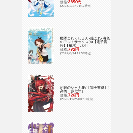
3850円
価格:
(2025/2/27 21:17時点)
艦隊これくしょん -艦これ- 海色
のアルトサックス(4)【電子書
籍】[ 柚木 ガオ ]
792円
価格:
(2024/6/24 19:59時点)
灼眼のシャナSIV【電子書籍】[
高橋 弥七郎 ]
726円
価格:
(2023/11/25 00:13時点)