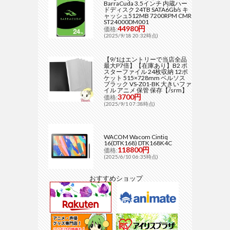
BarraCuda 3.5インチ 内蔵ハー
ドディスク 24TB SATA6Gb/s キ
ャッシュ512MB 7200RPM CMR
ST24000DM001
44980円
価格:
(2025/9/18 20:32時点)
【9/1はエントリーで当店全品
最大P7倍】【在庫あり】B2 ポ
スターファイル 24枚収納 12ポ
ケット 515×728mm ベルソス
ブラック VS-Z01-BK 大きいファ
イル アニメ 保管 保存【/srm】
3700円
価格:
(2025/9/1 07:38時点)
WACOM Wacom Cintiq
16(DTK168) DTK168K4C
118800円
価格:
(2025/6/10 06:35時点)
おすすめショップ