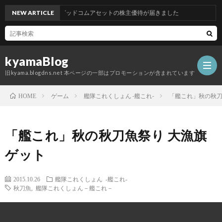
NEW ARTICLE
グッドコムアセットの株主優待が届きました
kyamaBlog
旧kyama.blogdns.net 本ページの一部はプロモーションが含まれています
ゲーム
艦隊これくしょん -艦これ-
「艦これ」秋の秋刀
HOME
「艦これ」秋の秋刀魚祭り 大漁旗
ゲット
2015.10.26
艦隊これくしょん -艦これ-
秋刀魚
,
艦隊これくしょん－艦これ－