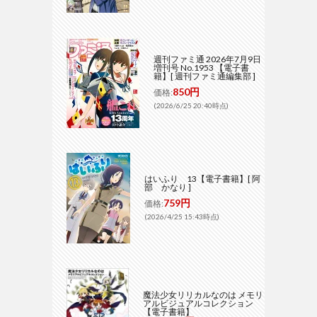
週刊ファミ通 2026年7月9日
増刊号 No.1953 【電子書
籍】[ 週刊ファミ通編集部 ]
850円
価格:
(2026/6/25 20:40時点)
はいふり 13【電子書籍】[ 阿
部 かなり ]
759円
価格:
(2026/4/25 15:43時点)
魔法少女リリカルなのは メモリ
アルビジュアルコレクション
【電子書籍】