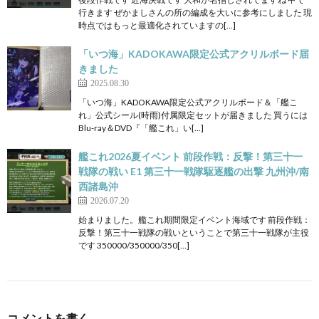
行きます ぜかましさんの所の編成を大いに参考にしました 現
時点ではもっと最適化されていますの[…]
「いつ海」KADOKAWA限定公式アクリルボード届
きました
2025.08.30
「いつ海」KADOKAWA限定公式アクリルボード＆「艦こ
れ」公式シール(時雨)付属限定セットが届きました 買うには
Blu-ray＆DVD『「艦これ」い[…]
艦これ2026夏イベント 前段作戦：反撃！第三十一
戦隊の戦い E1 第三十一戦隊駆逐艦の出撃 九州沖/南
西諸島沖
2026.07.20
始まりました。艦これ期間限定イベント海域です 前段作戦：
反撃！第三十一戦隊の戦いということで第三十一戦隊が主役
です 350000/350000/350[…]
コメントを書く