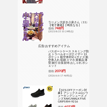
ラーメン大好き小泉さん（11）
【電子書籍】[ 鳴見なる ]
748円
価格:
(2023/8/25 10:24時点)
広告:おすすめアイテム
パスポートケース スキミング防
止 トラベルオーガナイザー 13
ポケット 航空券対応 Lサイズ 航
空券入れ 収納 スマホ 貴重品 薄
型 旅行 出張 財布 おしゃれ ポシ
ェット
2070円
価格:
(2026/6/6 17:46時点)
【10％OFFクーポン対
象】アシックス asics ウ
ォーキングシューズ メ
ンズ RAKUWALK FIVE
GRIPS RM-9216
6072円
価格: