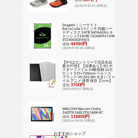
(2026/5/13 21:58時点)
Seagate｜シーゲイト
BarraCuda 3.5インチ 内蔵ハー
ドディスク 24TB SATA6Gb/s キ
ャッシュ512MB 7200RPM CMR
ST24000DM001
44980円
価格:
(2025/9/18 20:32時点)
【9/1はエントリーで当店全品
最大P7倍】【在庫あり】B2 ポ
スターファイル 24枚収納 12ポ
ケット 515×728mm ベルソス
ブラック VS-Z01-BK 大きいファ
イル アニメ 保管 保存【/srm】
3700円
価格:
(2025/9/1 07:38時点)
WACOM Wacom Cintiq
16(DTK168) DTK168K4C
118800円
価格:
(2025/6/10 06:35時点)
おすすめショップ