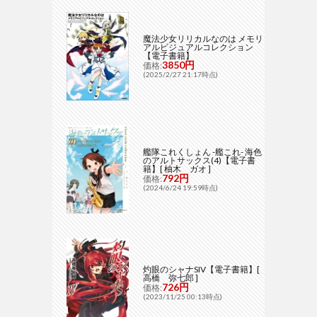
魔法少女リリカルなのは メモリ
アルビジュアルコレクション
【電子書籍】
3850円
価格:
(2025/2/27 21:17時点)
艦隊これくしょん -艦これ- 海色
のアルトサックス(4)【電子書
籍】[ 柚木 ガオ ]
792円
価格:
(2024/6/24 19:59時点)
灼眼のシャナSIV【電子書籍】[
高橋 弥七郎 ]
726円
価格:
(2023/11/25 00:13時点)