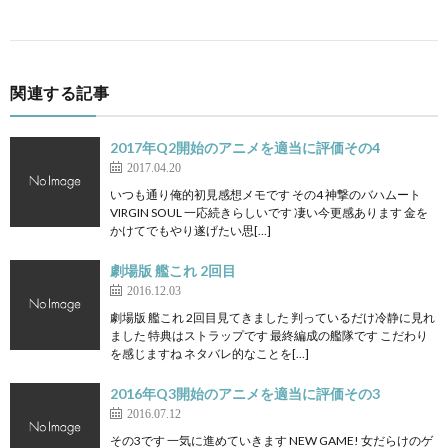
関連する記事
2017年Q2開始のアニメを適当に評価その4
2017.04.20
いつも通り俺的初見感想メモです その4 神撃のバハムート
VIRGIN SOUL 一応続きらしいです 凄い今更感あります 金を
かけてでもやり遂げたい思[…]
劇場版 艦これ 2回目
2016.12.03
劇場版 艦これ 2回目見てきました 判っているだけ冷静に見れ
ました 特典はストラップです 最終編成の艦隊です こだわり
を感じますね ネタバレ的なことを[…]
2016年Q3開始のアニメを適当に評価その3
2016.07.12
その3です 一気に進めていきます NEW GAME! 女だらけのゲ