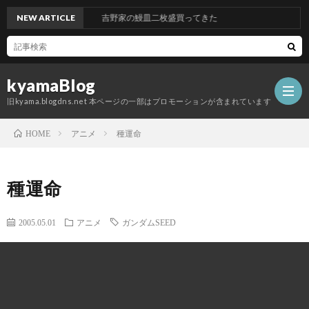
NEW ARTICLE
吉野家の鰻皿二枚盛買ってきた
kyamaBlog
旧kyama.blogdns.net 本ページの一部はプロモーションが含まれています
アニメ
種運命
HOME
種運命
2005.05.01
アニメ
ガンダムSEED