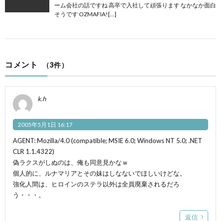
ーム会社の話ですね 高卒で入社して頑張ります なかなか面白
そうです OZMAFIA![…]
コメント
（3件）
k.h
2005年5月1日 16:17
AGENT: Mozilla/4.0 (compatible; MSIE 6.0; Windows NT 5.0; .NET
CLR 1.1.4322)
偽ラクスがしぬのは、俺も同意見かなｗ
個人的に、ルナマリアとその妹はしなないでほしいけどな。
強化人間は、ヒロインのステラ以外は全員廃棄されるだろ
う・・・。
返信