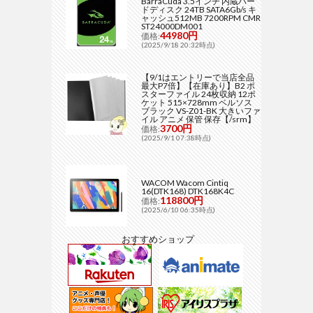
BarraCuda 3.5インチ 内蔵ハー
ドディスク 24TB SATA6Gb/s キ
ャッシュ512MB 7200RPM CMR
ST24000DM001
44980円
価格:
(2025/9/18 20:32時点)
【9/1はエントリーで当店全品
最大P7倍】【在庫あり】B2 ポ
スターファイル 24枚収納 12ポ
ケット 515×728mm ベルソス
ブラック VS-Z01-BK 大きいファ
イル アニメ 保管 保存【/srm】
3700円
価格:
(2025/9/1 07:38時点)
WACOM Wacom Cintiq
16(DTK168) DTK168K4C
118800円
価格:
(2025/6/10 06:35時点)
おすすめショップ