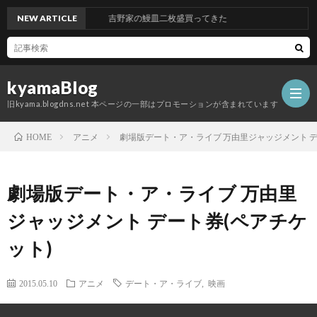
NEW ARTICLE
吉野家の鰻皿二枚盛買ってきた
kyamaBlog
旧kyama.blogdns.net 本ページの一部はプロモーションが含まれています
アニメ
劇場版デート・ア・ライブ 万由里ジャッジメント デ
HOME
劇場版デート・ア・ライブ 万由里
ジャッジメント デート券(ペアチケ
ット)
2015.05.10
アニメ
デート・ア・ライブ
,
映画