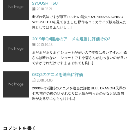
SYOUSHITSU
2010.02.21
出遅れ気味ですが涼宮ハルヒの消失SUZUMIYAHARUHINO
SYOUSHITSUを見てきました 原作もコミカライズ版も読んだ
俺としてはまぁたいし[…]
2015年Q4開始のアニメを適当に評価その3
2015.10.13
まだまだあります ショートが多いので本数は多いですね 小森
さんは断れない！ ショートです 小森さんがおっきいのが良い
ですがそれだけです まぁそれでも良[…]
08Q2のアニメを適当に評価
2008.04.06
2008年Q2開始のアニメを適当に評価 BLUE DRAGON 天界の
七竜 前作の後の話 それなりに人気が有ったのかなと認識 無
理がある話にならなけれ[…]
コメントを書く