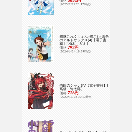
3850円
価格:
(2025/2/27 21:17時点)
艦隊これくしょん -艦これ- 海色
のアルトサックス(4)【電子書
籍】[ 柚木 ガオ ]
792円
価格:
(2024/6/24 19:59時点)
灼眼のシャナSIV【電子書籍】[
高橋 弥七郎 ]
726円
価格:
(2023/11/25 00:13時点)