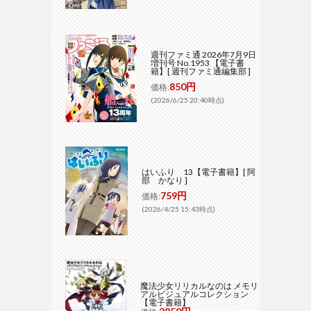
週刊ファミ通 2026年7月9日
増刊号 No.1953 【電子書
籍】[ 週刊ファミ通編集部 ]
850円
価格:
(2026/6/25 20:40時点)
はいふり 13【電子書籍】[ 阿
部 かなり ]
759円
価格:
(2026/4/25 15:43時点)
魔法少女リリカルなのは メモリ
アルビジュアルコレクション
【電子書籍】