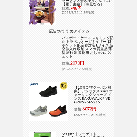
ラーメン大好き小泉さん（11）
【電子書籍】[ 鳴見なる ]
748円
価格:
(2023/8/25 10:24時点)
広告:おすすめアイテム
パスポートケース スキミング防
止 トラベルオーガナイザー 13
ポケット 航空券対応 Lサイズ 航
空券入れ 収納 スマホ 貴重品 薄
型 旅行 出張 財布 おしゃれ ポシ
ェット
2070円
価格:
(2026/6/6 17:46時点)
【10％OFFクーポン対
象】アシックス asics ウ
ォーキングシューズ メ
ンズ RAKUWALK FIVE
GRIPS RM-9216
6072円
価格:
(2026/5/13 21:58時点)
Seagate｜シーゲイト