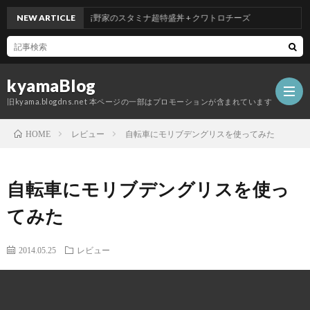
NEW ARTICLE
吉野家のスタミナ超特盛丼 + クワトロチーズ
kyamaBlog
旧kyama.blogdns.net 本ページの一部はプロモーションが含まれています
レビュー
自転車にモリブデングリスを使ってみた
HOME
自転車にモリブデングリスを使っ
てみた
2014.05.25
レビュー