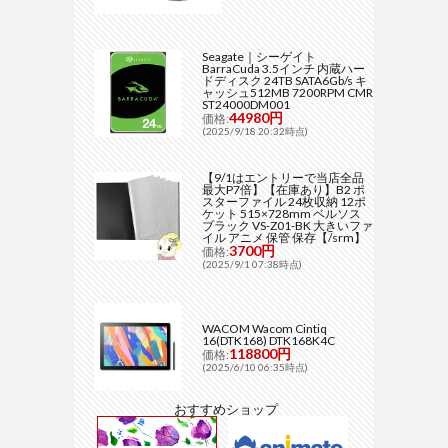
Seagate｜シーゲイト
BarraCuda 3.5インチ 内蔵ハー
ドディスク 24TB SATA6Gb/s キ
ャッシュ512MB 7200RPM CMR
ST24000DM001
44980円
価格:
(2025/9/18 20:32時点)
【9/1はエントリーで当店全品
最大P7倍】【在庫あり】B2 ポ
スターファイル 24枚収納 12ポ
ケット 515×728mm ベルソス
ブラック VS-Z01-BK 大きいファ
イル アニメ 保管 保存【/srm】
3700円
価格:
(2025/9/1 07:38時点)
WACOM Wacom Cintiq
16(DTK168) DTK168K4C
118800円
価格:
(2025/6/10 06:35時点)
おすすめショップ