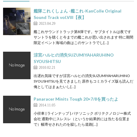
艦隊これくしょん -艦これ-KanColle Original
Sound Track vol.VIII【夜】
2023.04.29
艦これサウンドトラック第8弾です。サブタイトルは夜です
サントラを聴くと今までの艦これが思い出されます 特に期間
限定イベント海域の曲はこのサントラでし[…]
涼宮ハルヒの消失SUZUMIYAHARUHINO
SYOUSHITSU
2010.02.21
出遅れ気味ですが涼宮ハルヒの消失SUZUMIYAHARUHINO
SYOUSHITSUを見てきました 原作もコミカライズ版も読んだ
俺としてはまぁたいし[…]
Panaracer Minits Tough 20×7/8を買ったよ
2014.11.05
小径車 | ラインナップ | パナソニック ポリテクノロジー株式
会社 通勤中にスレスレ（というか結果的には当たる位置ま
で）幅寄せされたのを躱したら道路[…]