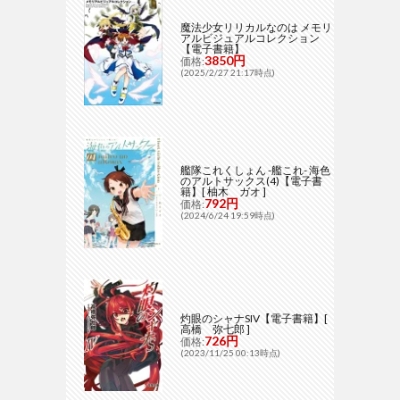
魔法少女リリカルなのは メモリ
アルビジュアルコレクション
【電子書籍】
3850円
価格:
(2025/2/27 21:17時点)
艦隊これくしょん -艦これ- 海色
のアルトサックス(4)【電子書
籍】[ 柚木 ガオ ]
792円
価格:
(2024/6/24 19:59時点)
灼眼のシャナSIV【電子書籍】[
高橋 弥七郎 ]
726円
価格:
(2023/11/25 00:13時点)