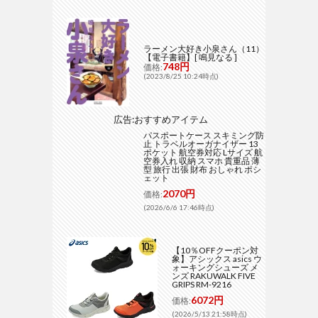
ラーメン大好き小泉さん（11）
【電子書籍】[ 鳴見なる ]
748円
価格:
(2023/8/25 10:24時点)
広告:おすすめアイテム
パスポートケース スキミング防
止 トラベルオーガナイザー 13
ポケット 航空券対応 Lサイズ 航
空券入れ 収納 スマホ 貴重品 薄
型 旅行 出張 財布 おしゃれ ポシ
ェット
2070円
価格:
(2026/6/6 17:46時点)
【10％OFFクーポン対
象】アシックス asics ウ
ォーキングシューズ メ
ンズ RAKUWALK FIVE
GRIPS RM-9216
6072円
価格:
(2026/5/13 21:58時点)