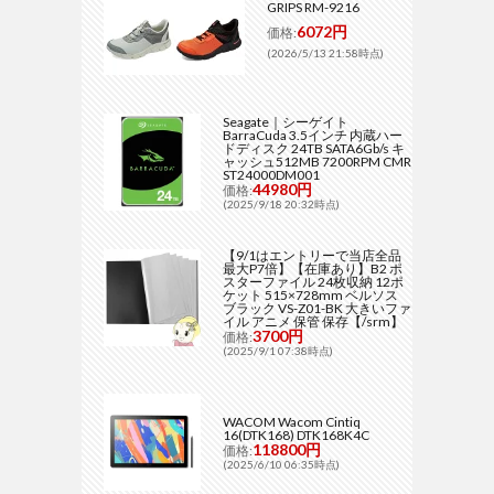
GRIPS RM-9216
6072円
価格:
(2026/5/13 21:58時点)
Seagate｜シーゲイト
BarraCuda 3.5インチ 内蔵ハー
ドディスク 24TB SATA6Gb/s キ
ャッシュ512MB 7200RPM CMR
ST24000DM001
44980円
価格:
(2025/9/18 20:32時点)
【9/1はエントリーで当店全品
最大P7倍】【在庫あり】B2 ポ
スターファイル 24枚収納 12ポ
ケット 515×728mm ベルソス
ブラック VS-Z01-BK 大きいファ
イル アニメ 保管 保存【/srm】
3700円
価格:
(2025/9/1 07:38時点)
WACOM Wacom Cintiq
16(DTK168) DTK168K4C
118800円
価格:
(2025/6/10 06:35時点)