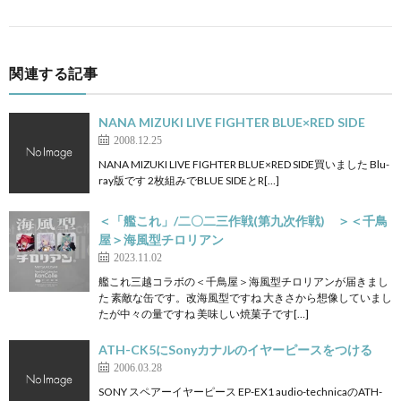
関連する記事
NANA MIZUKI LIVE FIGHTER BLUE×RED SIDE
2008.12.25
NANA MIZUKI LIVE FIGHTER BLUE×RED SIDE買いました Blu-
ray版です 2枚組みでBLUE SIDEとR[…]
＜「艦これ」/二〇二三作戦(第九次作戦) ＞＜千鳥
屋＞海風型チロリアン
2023.11.02
艦これ三越コラボの＜千鳥屋＞海風型チロリアンが届きまし
た 素敵な缶です。改海風型ですね 大きさから想像していまし
たが中々の量ですね 美味しい焼菓子です[…]
ATH-CK5にSonyカナルのイヤーピースをつける
2006.03.28
SONY スペアーイヤーピース EP-EX1 audio-technicaのATH-