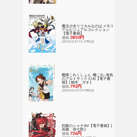
魔法少女リリカルなのは メモリ
アルビジュアルコレクション
【電子書籍】
3850円
価格:
(2025/2/27 21:17時点)
艦隊これくしょん -艦これ- 海色
のアルトサックス(4)【電子書
籍】[ 柚木 ガオ ]
792円
価格:
(2024/6/24 19:59時点)
灼眼のシャナSIV【電子書籍】[
高橋 弥七郎 ]
726円
価格: