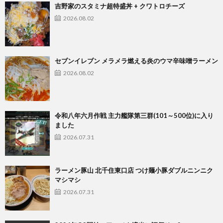
吉野家のスタミナ超特盛丼 + クワトロチーズ
2026.08.02
セブンイレブン メラメラ燃える炎のウマ辛味噌ラーメン
2026.08.02
令和八年六月作戦 主力艦隊第三群(101～500位)に入り
ました
2026.07.31
ラーメン豚山 北千住東口店 つけ麺小豚ダブルニンニク
マシマシ
2026.07.31