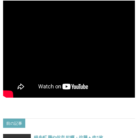
前の記事
錦糸町 麺や佐市 牡蠣・拉麺 + 肉1枚