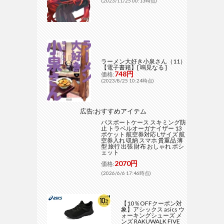
(2023/11/25 00:13時点)
ラーメン大好き小泉さん（11）
【電子書籍】[ 鳴見なる ]
748円
価格:
(2023/8/25 10:24時点)
広告:おすすめアイテム
パスポートケース スキミング防
止 トラベルオーガナイザー 13
ポケット 航空券対応 Lサイズ 航
空券入れ 収納 スマホ 貴重品 薄
型 旅行 出張 財布 おしゃれ ポシ
ェット
2070円
価格:
(2026/6/6 17:46時点)
【10％OFFクーポン対
象】アシックス asics ウ
ォーキングシューズ メ
ンズ RAKUWALK FIVE