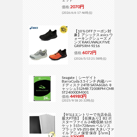
2070円
価格:
(2026/6/6 17:46時点)
【10％OFFクーポン対
象】アシックス asics ウ
ォーキングシューズ メ
ンズ RAKUWALK FIVE
GRIPS RM-9216
6072円
価格:
(2026/5/13 21:58時点)
Seagate｜シーゲイト
BarraCuda 3.5インチ 内蔵ハー
ドディスク 24TB SATA6Gb/s キ
ャッシュ512MB 7200RPM CMR
ST24000DM001
44980円
価格:
(2025/9/18 20:32時点)
【9/1はエントリーで当店全品
最大P7倍】【在庫あり】B2 ポ
スターファイル 24枚収納 12ポ
ケット 515×728mm ベルソス
ブラック VS-Z01-BK 大きいファ
イル アニメ 保管 保存【/srm】
3700円