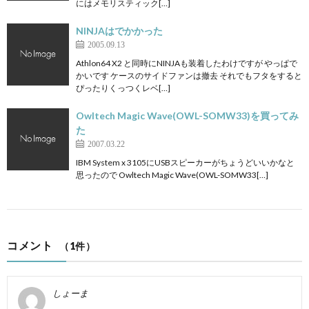
にはメモリスティック[…]
NINJAはでかかった
2005.09.13
Athlon64 X2 と同時にNINJAも装着したわけですが やっぱで
かいです ケースのサイドファンは撤去 それでもフタをすると
ぴったりくっつくレベ[…]
Owltech Magic Wave(OWL-SOMW33)を買ってみ
た
2007.03.22
IBM System x 3105にUSBスピーカーがちょうどいいかなと
思ったので Owltech Magic Wave(OWL-SOMW33[…]
コメント
（1件）
しょーま