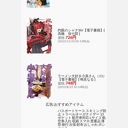
灼眼のシャナSIV【電子書籍】[
高橋 弥七郎 ]
726円
価格:
(2023/11/25 00:13時点)
ラーメン大好き小泉さん（11）
【電子書籍】[ 鳴見なる ]
748円
価格:
(2023/8/25 10:24時点)
広告:おすすめアイテム
パスポートケース スキミング防
止 トラベルオーガナイザー 13
ポケット 航空券対応 Lサイズ 航
空券入れ 収納 スマホ 貴重品 薄
型 旅行 出張 財布 おしゃれ ポシ
ェット