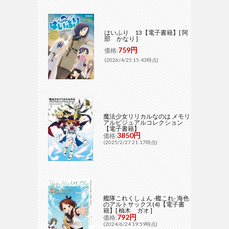
はいふり 13【電子書籍】[ 阿
部 かなり ]
759円
価格:
(2026/4/25 15:43時点)
魔法少女リリカルなのは メモリ
アルビジュアルコレクション
【電子書籍】
3850円
価格:
(2025/2/27 21:17時点)
艦隊これくしょん -艦これ- 海色
のアルトサックス(4)【電子書
籍】[ 柚木 ガオ ]
792円
価格:
(2024/6/24 19:59時点)