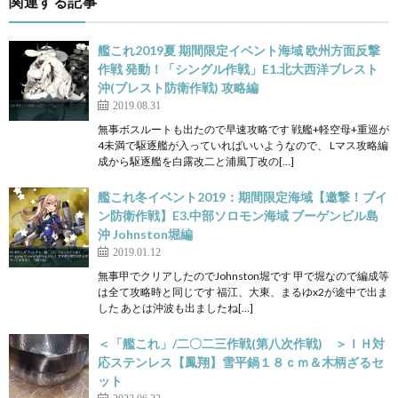
関連する記事
艦これ2019夏 期間限定イベント海域 欧州方面反撃
作戦 発動！「シングル作戦」E1.北大西洋ブレスト
沖(ブレスト防衛作戦) 攻略編
2019.08.31
無事ボスルートも出たので早速攻略です 戦艦+軽空母+重巡が
4未満で駆逐艦が入っていればいいようなので、 Lマス攻略編
成から駆逐艦を白露改二と浦風丁改の[…]
艦これ冬イベント2019：期間限定海域【邀撃！ブイ
ン防衛作戦】E3.中部ソロモン海域 ブーゲンビル島
沖 Johnston堀編
2019.01.12
無事甲でクリアしたのでJohnston堀です 甲で堀なので編成等
は全て攻略時と同じです 福江、大東、まるゆx2が途中で出ま
した あとは沖波も出ましたね[…]
＜「艦これ」/二〇二三作戦(第八次作戦) ＞ＩＨ対
応ステンレス【鳳翔】雪平鍋１８ｃｍ＆木柄ざるセ
ット
2023.06.23