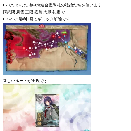
E2でつかった地中海連合艦隊札の艦娘たちを使います
阿武隈 風雲 三隈 霧島 大鳳 初霜で
C2マスS勝利1回でギミック解除です
新しいルートが出現です