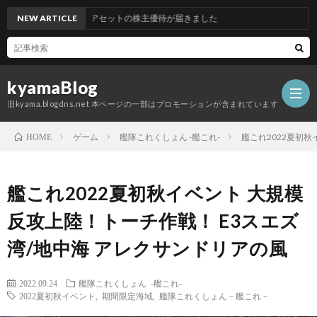
グッドコムアセットの株主優待が届きました
NEW ARTICLE
kyamaBlog
旧kyama.blogdns.net 本ページの一部はプロモーションが含まれています
ゲーム
艦隊これくしょん -艦これ-
艦これ2022夏初秋
HOME
艦これ2022夏初秋イベント 大規模
反攻上陸！トーチ作戦！ E3スエズ
湾/地中海 アレクサンドリアの風
2022.09.24
艦隊これくしょん -艦これ-
2022夏初秋イベント
,
期間限定海域
,
艦隊これくしょん－艦これ－