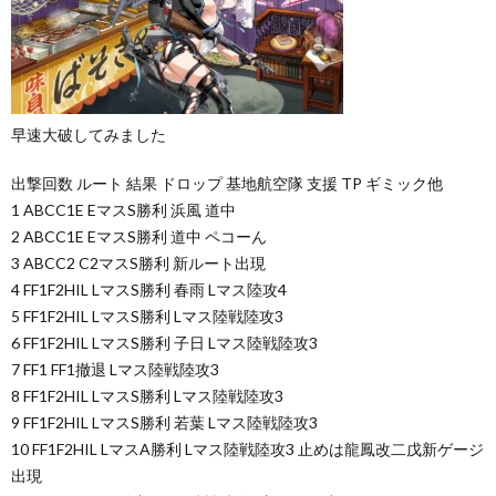
早速大破してみました
出撃回数 ルート 結果 ドロップ 基地航空隊 支援 TP ギミック他
1 ABCC1E EマスS勝利 浜風 道中
2 ABCC1E EマスS勝利 道中 ペコーん
3 ABCC2 C2マスS勝利 新ルート出現
4 FF1F2HIL LマスS勝利 春雨 Lマス陸攻4
5 FF1F2HIL LマスS勝利 Lマス陸戦陸攻3
6 FF1F2HIL LマスS勝利 子日 Lマス陸戦陸攻3
7 FF1 FF1撤退 Lマス陸戦陸攻3
8 FF1F2HIL LマスS勝利 Lマス陸戦陸攻3
9 FF1F2HIL LマスS勝利 若葉 Lマス陸戦陸攻3
10 FF1F2HIL LマスA勝利 Lマス陸戦陸攻3 止めは龍鳳改二戊新ゲージ
出現