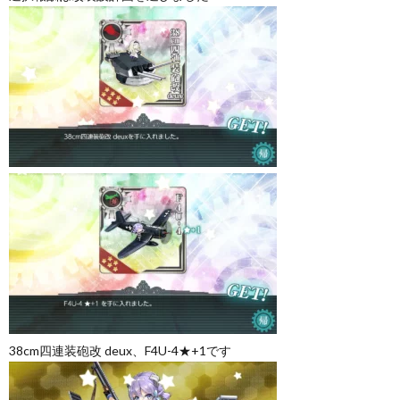
38cm四連装砲改 deux、F4U-4★+1です