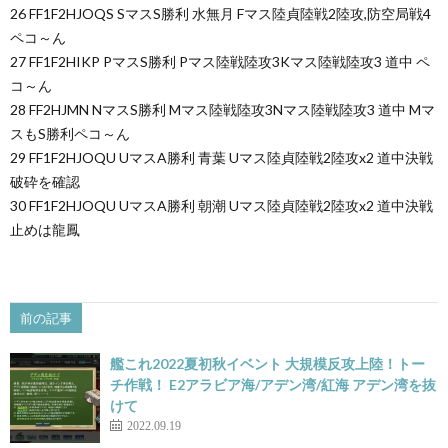
26 FF1F2HJOQS SマスS勝利 水無月 Fマス陸貞陸戦2陸攻,防空局戦4
ペコ～ん
27 FF1F2HIKP PマスS勝利 Pマス陸戦陸攻3Kマス陸戦陸攻3 道中 ペ
コ～ん
28 FF2HJMN NマスS勝利 Mマス陸戦陸攻3Nマス陸戦陸攻3 道中 Mマ
スもS勝利ペコ～ん
29 FF1F2HJOQU UマスA勝利 青葉 Uマス陸貞陸戦2陸攻x2 道中決戦
破砕を確認
30 FF1F2HJOQU UマスA勝利 朝潮 Uマス陸貞陸戦2陸攻x2 道中決戦
止めは龍鳳
前の記事
艦これ2022夏初秋イベント 大規模反攻上陸！トー
チ作戦！ E2アラビア海/アデン湾/紅海 アデン湾を抜
けて
2022.09.19