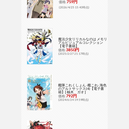
759円
価格:
(2026/4/25 15:43時点)
魔法少女リリカルなのは メモリ
アルビジュアルコレクション
【電子書籍】
3850円
価格:
(2025/2/27 21:17時点)
艦隊これくしょん -艦これ- 海色
のアルトサックス(4)【電子書
籍】[ 柚木 ガオ ]
792円
価格:
(2024/6/24 19:59時点)