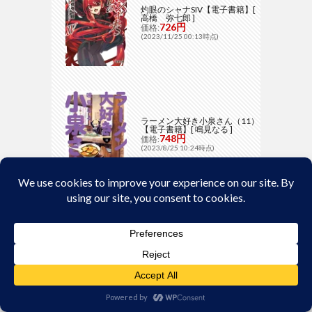
灼眼のシャナSIV【電子書籍】[
高橋 弥七郎 ]
726円
価格:
(2023/11/25 00:13時点)
ラーメン大好き小泉さん（11）
【電子書籍】[ 鳴見なる ]
748円
価格:
(2023/8/25 10:24時点)
広告:おすすめアイテム
パスポートケース スキミング防
止 トラベルオーガナイザー 13
ポケット 航空券対応 Lサイズ 航
空券入れ 収納 スマホ 貴重品 薄
型 旅行 出張 財布 おしゃれ ポシ
ェット
2070円
価格:
(2026/6/6 17:46時点)