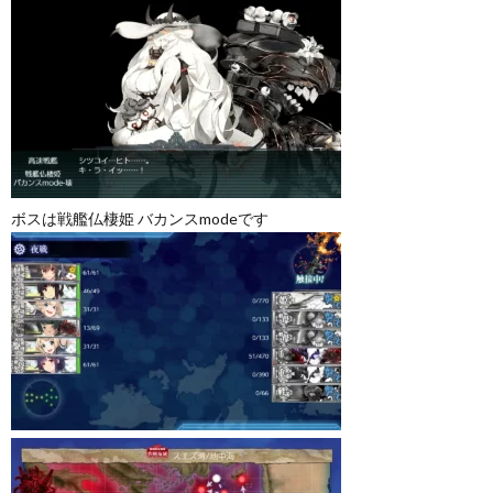
ボスは戦艦仏棲姫 バカンスmodeです