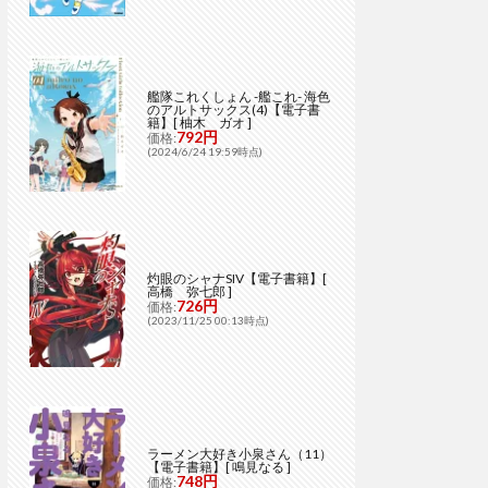
艦隊これくしょん -艦これ- 海色
のアルトサックス(4)【電子書
籍】[ 柚木 ガオ ]
792円
価格:
(2024/6/24 19:59時点)
灼眼のシャナSIV【電子書籍】[
高橋 弥七郎 ]
726円
価格:
(2023/11/25 00:13時点)
ラーメン大好き小泉さん（11）
【電子書籍】[ 鳴見なる ]
748円
価格: