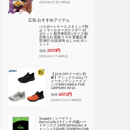
(2023/8/25 10:24時点)
広告:おすすめアイテム
パスポートケース スキミング防
止 トラベルオーガナイザー 13
ポケット 航空券対応 Lサイズ 航
空券入れ 収納 スマホ 貴重品 薄
型 旅行 出張 財布 おしゃれ ポシ
ェット
2070円
価格:
(2026/6/6 17:46時点)
【10％OFFクーポン対
象】アシックス asics ウ
ォーキングシューズ メ
ンズ RAKUWALK FIVE
GRIPS RM-9216
6072円
価格:
(2026/5/13 21:58時点)
Seagate｜シーゲイト
BarraCuda 3.5インチ 内蔵ハー
ドディスク 24TB SATA6Gb/s キ
ャッシュ512MB 7200RPM CMR