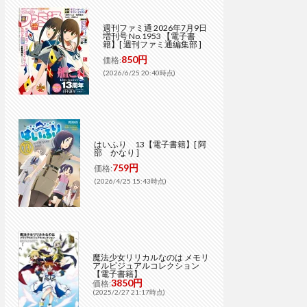
週刊ファミ通 2026年7月9日
増刊号 No.1953 【電子書
籍】[ 週刊ファミ通編集部 ]
850円
価格:
(2026/6/25 20:40時点)
はいふり 13【電子書籍】[ 阿
部 かなり ]
759円
価格:
(2026/4/25 15:43時点)
魔法少女リリカルなのは メモリ
アルビジュアルコレクション
【電子書籍】
3850円
価格:
(2025/2/27 21:17時点)