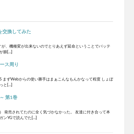
テリを交換してみた
SOV35ですが、機種変が出来ないのでとりあえず延命ということでバッテ
膨[…]
フェース周り
8005 まずWebからの使い勝手はまぁこんなもんかなって程度 しょぼ
と[…]
 第1巻
） 発売されてたのに全く気づかなかった。 友達に付き合って本
ンYGで読んでた[…]