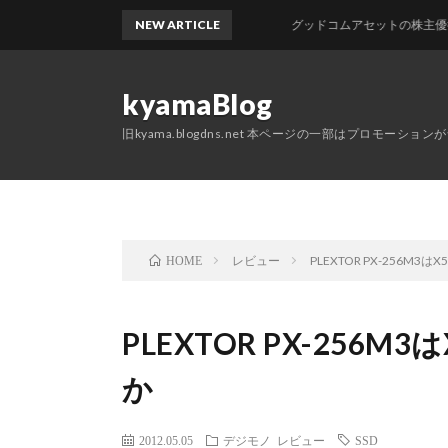
NEW ARTICLE
グッドコムアセットの株主優待が
kyamaBlog
旧kyama.blogdns.net 本ページの一部はプロモーショ
レビュー
PLEXTOR PX-256M3
HOME
PLEXTOR PX-256M
か
2012.05.05
デジモノ
レビュー
SSD