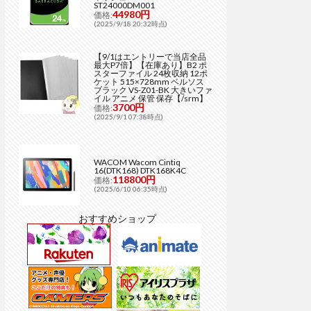
ST24000DM001
44980円
価格:
(2025/9/18 20:32時点)
【9/1はエントリーで当店全品
最大P7倍】【在庫あり】B2 ポ
スターファイル 24枚収納 12ポ
ケット 515×728mm ベルソス
ブラック VS-Z01-BK 大きいファ
イル アニメ 保管 保存【/srm】
3700円
価格:
(2025/9/1 07:38時点)
WACOM Wacom Cintiq
16(DTK168) DTK168K4C
118800円
価格:
(2025/6/10 06:35時点)
おすすめショップ