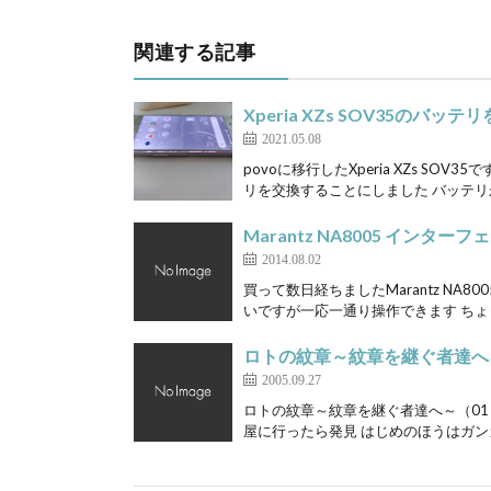
関連する記事
Xperia XZs SOV35のバッ
2021.05.08
povoに移行したXperia XZs 
リを交換することにしました バッテリが
Marantz NA8005 インター
2014.08.02
買って数日経ちましたMarantz NA
いですが一応一通り操作できます ちょっ
ロトの紋章～紋章を継ぐ者達へ～
2005.09.27
ロトの紋章～紋章を継ぐ者達へ～（01
屋に行ったら発見 はじめのほうはガンガ