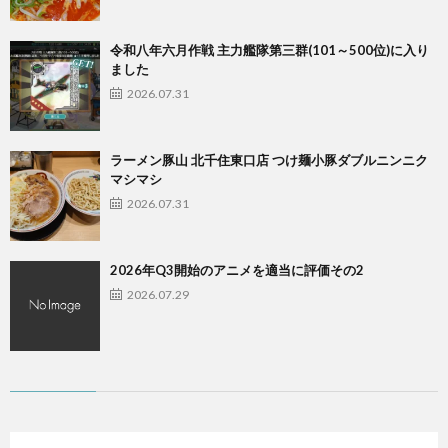
令和八年六月作戦 主力艦隊第三群(101～500位)に入り
ました
2026.07.31
ラーメン豚山 北千住東口店 つけ麺小豚ダブルニンニク
マシマシ
2026.07.31
2026年Q3開始のアニメを適当に評価その2
2026.07.29