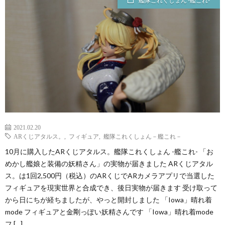
艦隊これくしょん -艦これ-
2021.02.20
ARくじアタルス。
,
フィギュア
,
艦隊これくしょん－艦これ－
10月に購入したARくじアタルス。艦隊これくしょん -艦これ- 「お
めかし艦娘と装備の妖精さん」の実物が届きました ARくじアタル
ス。は1回2,500円（税込）のARくじでARカメラアプリで当選した
フィギュアを現実世界と合成でき、後日実物が届きます 受け取って
から日にちが経ちましたが、やっと開封しました 「Iowa」晴れ着
mode フィギュアと金剛っぽい妖精さんです 「Iowa」晴れ着mode
フ […]