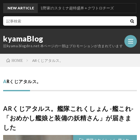
NEW ARTICLE
吉野家のスタミナ超特盛丼 + クワトロチーズ
kyamaBlog
旧kyama.blogdns.net 本ページの一部はプロモーションが含まれています
ARくじアタルス。
HOME
ARくじアタルス。
ARくじアタルス。艦隊これくしょん -艦これ-
「おめかし艦娘と装備の妖精さん」が届きま
した