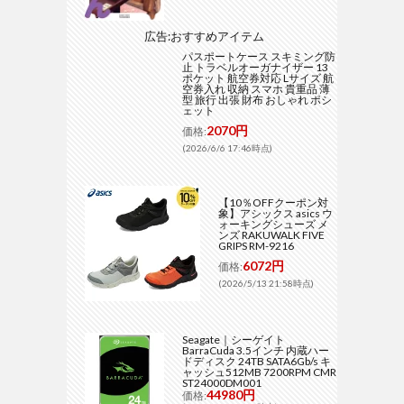
広告:おすすめアイテム
パスポートケース スキミング防
止 トラベルオーガナイザー 13
ポケット 航空券対応 Lサイズ 航
空券入れ 収納 スマホ 貴重品 薄
型 旅行 出張 財布 おしゃれ ポシ
ェット
2070円
価格:
(2026/6/6 17:46時点)
【10％OFFクーポン対
象】アシックス asics ウ
ォーキングシューズ メ
ンズ RAKUWALK FIVE
GRIPS RM-9216
6072円
価格:
(2026/5/13 21:58時点)
Seagate｜シーゲイト
BarraCuda 3.5インチ 内蔵ハー
ドディスク 24TB SATA6Gb/s キ
ャッシュ512MB 7200RPM CMR
ST24000DM001
44980円
価格: