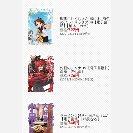
艦隊これくしょん -艦これ- 海色
のアルトサックス(4)【電子書
籍】[ 柚木 ガオ ]
792円
価格:
(2024/6/24 19:59時点)
灼眼のシャナSIV【電子書籍】[
高橋 弥七郎 ]
726円
価格:
(2023/11/25 00:13時点)
ラーメン大好き小泉さん（11）
【電子書籍】[ 鳴見なる ]
748円
価格:
(2023/8/25 10:24時点)