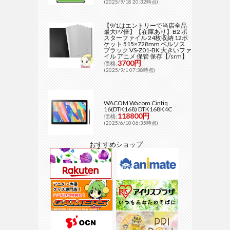
(2025/9/18 20:32時点)
【9/1はエントリーで当店全品
最大P7倍】【在庫あり】B2 ポ
スターファイル 24枚収納 12ポ
ケット 515×728mm ベルソス
ブラック VS-Z01-BK 大きいファ
イル アニメ 保管 保存【/srm】
3700円
価格:
(2025/9/1 07:38時点)
WACOM Wacom Cintiq
16(DTK168) DTK168K4C
118800円
価格:
(2025/6/10 06:35時点)
おすすめショップ