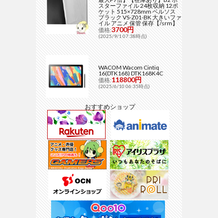
スターファイル 24枚収納 12ポ
ケット 515×728mm ベルソス
ブラック VS-Z01-BK 大きいファ
イル アニメ 保管 保存【/srm】
3700円
価格:
(2025/9/1 07:38時点)
WACOM Wacom Cintiq
16(DTK168) DTK168K4C
118800円
価格:
(2025/6/10 06:35時点)
おすすめショップ