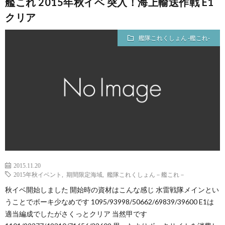
艦これ 2015年秋イベ 突入！海上輸送作戦 E1
クリア
艦隊これくしょん -艦これ-
2015.11.20
2015年秋イベント
,
期間限定海域
,
艦隊これくしょん－艦これ－
秋イベ開始しました 開始時の資材はこんな感じ 水雷戦隊メインとい
うことでボーキ少なめです 1095/93998/50662/69839/39600 E1は
適当編成でしたがさくっとクリア 当然甲です