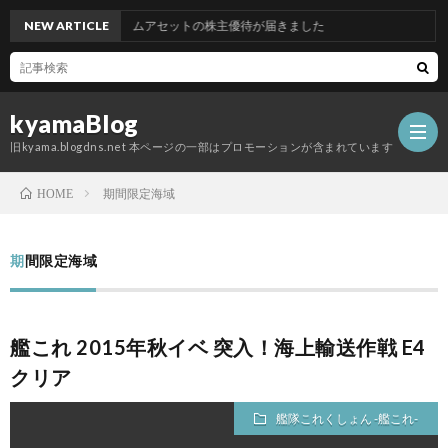
NEW ARTICLE
グッドコムアセットの株主優待が届きました
kyamaBlog
旧kyama.blogdns.net 本ページの一部はプロモーションが含まれています
期間限定海域
HOME
期間限定海域
艦これ 2015年秋イベ 突入！海上輸送作戦 E4
クリア
艦隊これくしょん -艦これ-