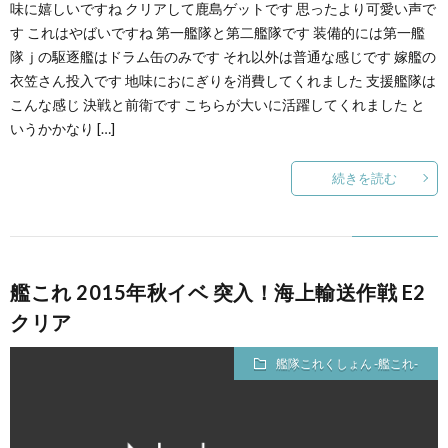
味に嬉しいですね クリアして鹿島ゲットです 思ったより可愛い声で
す これはやばいですね 第一艦隊と第二艦隊です 装備的には第一艦
隊ｊの駆逐艦はドラム缶のみです それ以外は普通な感じです 嫁艦の
衣笠さん投入です 地味におにぎりを消費してくれました 支援艦隊は
こんな感じ 決戦と前衛です こちらが大いに活躍してくれました と
いうかかなり […]
続きを読む
艦これ 2015年秋イベ 突入！海上輸送作戦 E2
クリア
艦隊これくしょん -艦これ-