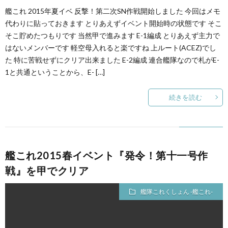
艦これ 2015年夏イベ 反撃！第二次SN作戦開始しました 今回はメモ
代わりに貼っておきます とりあえずイベント開始時の状態です そこ
そこ貯めたつもりです 当然甲で進みます E-1編成 とりあえず主力で
はないメンバーです 軽空母入れると楽ですね 上ルート(ACEZ)でし
た 特に苦戦せずにクリア出来ました E-2編成 連合艦隊なので札がE-
1と共通ということから、E- […]
続きを読む
艦これ2015春イベント『発令！第十一号作
戦』を甲でクリア
艦隊これくしょん -艦これ-