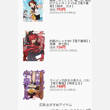
艦隊これくしょん -艦これ- 海色
のアルトサックス(4)【電子書
籍】[ 柚木 ガオ ]
792円
価格:
(2024/6/24 19:59時点)
灼眼のシャナSIV【電子書籍】[
高橋 弥七郎 ]
726円
価格:
(2023/11/25 00:13時点)
ラーメン大好き小泉さん（11）
【電子書籍】[ 鳴見なる ]
748円
価格:
(2023/8/25 10:24時点)
広告:おすすめアイテム