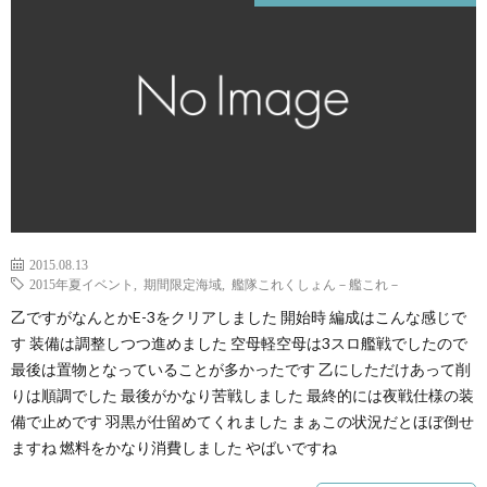
2015.08.13
2015年夏イベント
,
期間限定海域
,
艦隊これくしょん－艦これ－
乙ですがなんとかE-3をクリアしました 開始時 編成はこんな感じで
す 装備は調整しつつ進めました 空母軽空母は3スロ艦戦でしたので
最後は置物となっていることが多かったです 乙にしただけあって削
りは順調でした 最後がかなり苦戦しました 最終的には夜戦仕様の装
備で止めです 羽黒が仕留めてくれました まぁこの状況だとほぼ倒せ
ますね 燃料をかなり消費しました やばいですね