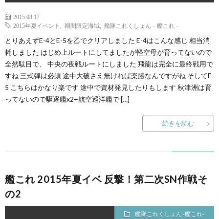
2015.08.17
2015年夏イベント
,
期間限定海域
,
艦隊これくしょん－艦これ－
とりあえずE-4とE-5を乙でクリアしました E-4はこんな感じ 相当消
耗しました はじめ上ルートにしてましたが軽空母が育ってないので
全然駄目で、 中央の夜戦ルートにしました 飛龍は完全に最終戦用で
すね 三式弾は必須 途中大破さえ無ければ楽勝なんですがね そしてE-
5 こちらはかなり楽です 途中で資材発見したりもします 秋津洲は育
ってないので駆逐艦x2+航空巡洋艦で […]
続きを読む
艦これ 2015年夏イベ 反撃！第二次SN作戦そ
の2
艦隊これくしょん -艦これ-