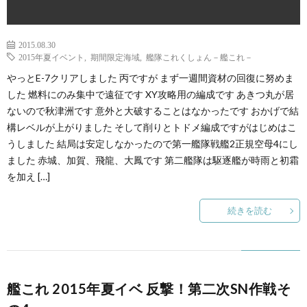
2015.08.30
2015年夏イベント
,
期間限定海域
,
艦隊これくしょん－艦これ－
やっとE-7クリアしました 丙ですが まず一週間資材の回復に努めま
した 燃料にのみ集中で遠征です XY攻略用の編成です あきつ丸が居
ないので秋津洲です 意外と大破することはなかったです おかげで結
構レベルが上がりました そして削りとトドメ編成ですがはじめはこ
うしました 結局は安定しなかったので第一艦隊戦艦2正規空母4にし
ました 赤城、加賀、飛龍、大鳳です 第二艦隊は駆逐艦が時雨と初霜
を加え […]
続きを読む
艦これ 2015年夏イベ 反撃！第二次SN作戦そ