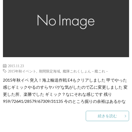
2015.11.23
2015年秋イベント
,
期間限定海域
,
艦隊これくしょん－艦これ－
2015年秋イベ 突入！海上輸送作戦 E4もクリアしました 甲でやった
感じギミックやるのすらヤバゲな気がしたので乙に変更しました 変
更した所、楽勝でした ギミック？なにそれな感じです 残り
959/72641/28579/67309/31135 今のところ掘りの余裕はあるかな
続きを読む