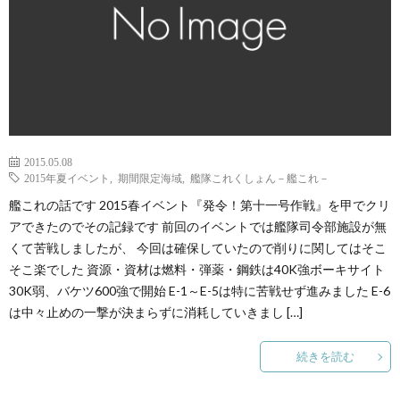
2015.05.08
2015年夏イベント
,
期間限定海域
,
艦隊これくしょん－艦これ－
艦これの話です 2015春イベント『発令！第十一号作戦』を甲でクリ
アできたのでその記録です 前回のイベントでは艦隊司令部施設が無
くて苦戦しましたが、 今回は確保していたので削りに関してはそこ
そこ楽でした 資源・資材は燃料・弾薬・鋼鉄は40K強ボーキサイト
30K弱、バケツ600強で開始 E-1～E-5は特に苦戦せず進みました E-6
は中々止めの一撃が決まらずに消耗していきまし […]
続きを読む