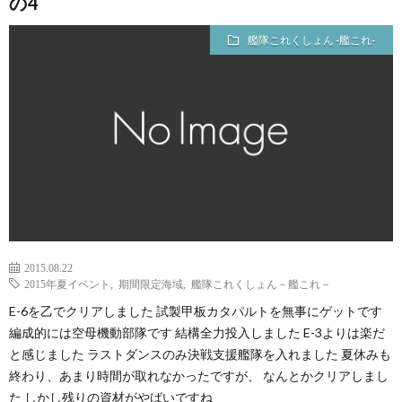
の4
艦隊これくしょん -艦これ-
2015.08.22
2015年夏イベント
,
期間限定海域
,
艦隊これくしょん－艦これ－
E-6を乙でクリアしました 試製甲板カタパルトを無事にゲットです
編成的には空母機動部隊です 結構全力投入しました E-3よりは楽だ
と感じました ラストダンスのみ決戦支援艦隊を入れました 夏休みも
終わり、あまり時間が取れなかったですが、 なんとかクリアしまし
た しかし残りの資材がやばいですね