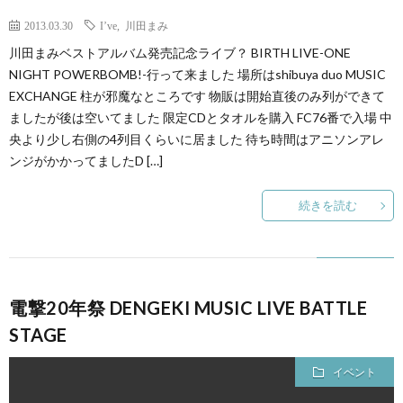
2013.03.30
I’ve
,
川田まみ
川田まみベストアルバム発売記念ライブ？ BIRTH LIVE-ONE
NIGHT POWERBOMB!-行って来ました 場所はshibuya duo MUSIC
EXCHANGE 柱が邪魔なところです 物販は開始直後のみ列ができて
ましたが後は空いてました 限定CDとタオルを購入 FC76番で入場 中
央より少し右側の4列目くらいに居ました 待ち時間はアニソンアレ
ンジがかかってましたD […]
続きを読む
電撃20年祭 DENGEKI MUSIC LIVE BATTLE
STAGE
イベント