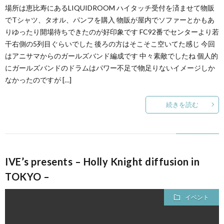
場所は恵比寿にあるLIQUIDROOM ハイタッチ受付を済ませて物販
でTシャツ、タオル、パンフを購入 物販が屋内でソファーとかもあ
りゆったり開場待ちできたのが好印象です FC92番でセンターより若
干右側の5列目ぐらいでした 後ろの方はそこそこ空いてた感じ 今回
はアニサマからのガールズバンド編成です 中々素敵でしたね 個人的
にガールズバンドのドラムはパワー不足で物足りないイメージしか
なかったのですが […]
続きを読む
IVE’s presents – Holly Knight diffusion in
TOKYO –
イベント