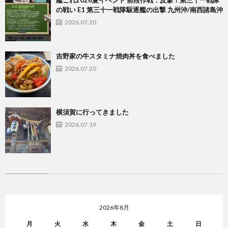
艦これ2026夏イベント 前段作戦：反撃！第三十一戦隊
の戦い E1 第三十一戦隊駆逐艦の出撃 九州沖/南西諸島沖
2026.07.20
吉野家の牛スタミナ焼肉丼を食べました
2026.07.20
横須賀に行ってきました
2026.07.19
2026年8月
月
火
水
木
金
土
日