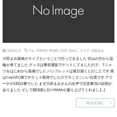
2016.05.21
I’ve
,
TOKYO DOME CITY HALL
,
ライブ
,
川田まみ
川田まみ最後のライブということで行ってきました 沢山の方から花
輪が来てました グッズは事前通販でゲットしてましたので、Tシャ
ツをはじめから装備でした パンフレットは後日届くとのことです 席
はI’veのFC権でチケット取得でしたのでそこそこいい位置です アリ
ーナの5列52番でした まず川田まみさんの生声で注意事項の説明が
ありました そして開演前にDJ-YAMAが盛り上げてくれまし […]
続きを読む