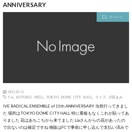
ANNIVERSARY
イベント
2015.03.15
I’ve
,
KOTOKO
,
MELL
,
TOKYO DOME CITY HALL
,
ライブ
,
川田まみ
IVE RADICAL ENSEMBLE of 15th ANNIVERSARY 当然行ってきまし
た 場所はTOKYO DOME CITY HALL 特に看板もなくこれが貼ってあ
りました 花はあちこちから来てました Liaさんからの花があったの
で出ないのは確定ですね 物販はFCで事前に申し込んで支払い済みで