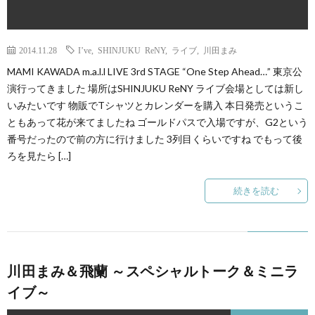
2014.11.28
I’ve
,
SHINJUKU ReNY
,
ライブ
,
川田まみ
MAMI KAWADA m.a.l.l LIVE 3rd STAGE “One Step Ahead…” 東京公
演行ってきました 場所はSHINJUKU ReNY ライブ会場としては新し
いみたいです 物販でTシャツとカレンダーを購入 本日発売というこ
ともあって花が来てましたね ゴールドパスで入場ですが、G2という
番号だったので前の方に行けました 3列目くらいですね でもって後
ろを見たら […]
続きを読む
川田まみ＆飛蘭 ～スペシャルトーク＆ミニラ
イブ～