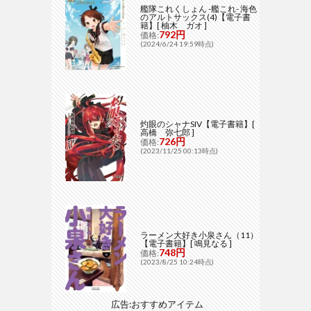
艦隊これくしょん -艦これ- 海色
のアルトサックス(4)【電子書
籍】[ 柚木 ガオ ]
792円
価格:
(2024/6/24 19:59時点)
灼眼のシャナSIV【電子書籍】[
高橋 弥七郎 ]
726円
価格:
(2023/11/25 00:13時点)
ラーメン大好き小泉さん（11）
【電子書籍】[ 鳴見なる ]
748円
価格:
(2023/8/25 10:24時点)
広告:おすすめアイテム