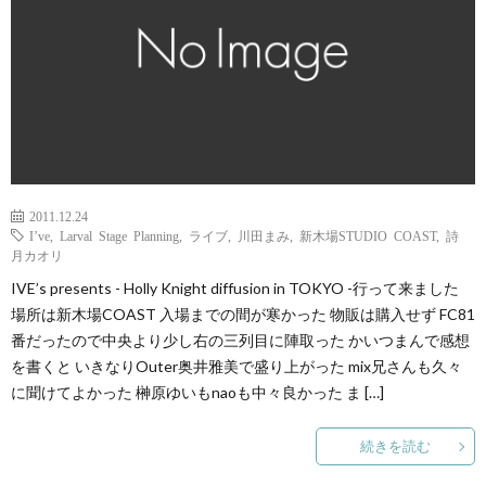
2011.12.24
I’ve
,
Larval Stage Planning
,
ライブ
,
川田まみ
,
新木場STUDIO COAST
,
詩
月カオリ
IVE’s presents - Holly Knight diffusion in TOKYO -行って来ました
場所は新木場COAST 入場までの間が寒かった 物販は購入せず FC81
番だったので中央より少し右の三列目に陣取った かいつまんで感想
を書くと いきなりOuter奥井雅美で盛り上がった mix兄さんも久々
に聞けてよかった 榊原ゆいもnaoも中々良かった ま […]
続きを読む