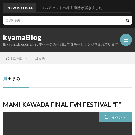
NEW ARTICLE
グッドコムアセットの株主優待が届きました
kyamaBlog
旧kyama.blogdns.net 本ページの一部はプロモーションが含まれています
川田まみ
HOME
川田まみ
MAMI KAWADA FINAL F∀N FESTIVAL “F”
イベント