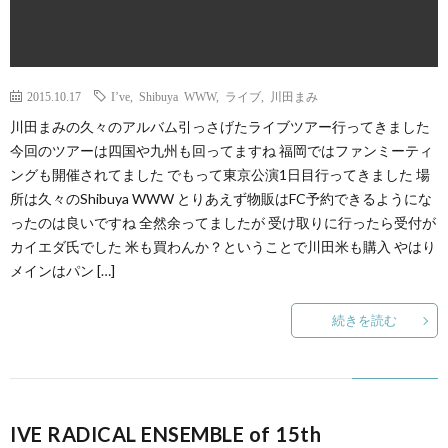
2015.10.17
I’ve
,
Shibuya WWW
,
ライブ
,
川田まみ
川田まみの久々のアルバム引っさげたライブツアー行ってきました
今回のツアーは四国や九州も回ってますね 福岡ではファンミーティ
ングも開催されてました でもって東京公演1日目行ってきました 場
所は久々のShibuya WWW とりあえず物販はFC予約できるようにな
ったのは良いですね 全然余ってましたが 受け取りに行ったら受付が
カイエダ氏でした 米も買わんか？ということで川田米も購入 やはり
メインはパン […]
続きを読む
IVE RADICAL ENSEMBLE of 15th