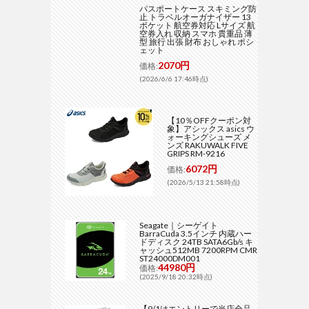
パスポートケース スキミング防
止 トラベルオーガナイザー 13
ポケット 航空券対応 Lサイズ 航
空券入れ 収納 スマホ 貴重品 薄
型 旅行 出張 財布 おしゃれ ポシ
ェット
2070円
価格:
(2026/6/6 17:46時点)
【10％OFFクーポン対
象】アシックス asics ウ
ォーキングシューズ メ
ンズ RAKUWALK FIVE
GRIPS RM-9216
6072円
価格:
(2026/5/13 21:58時点)
Seagate｜シーゲイト
BarraCuda 3.5インチ 内蔵ハー
ドディスク 24TB SATA6Gb/s キ
ャッシュ512MB 7200RPM CMR
ST24000DM001
44980円
価格:
(2025/9/18 20:32時点)
【9/1はエントリーで当店全品