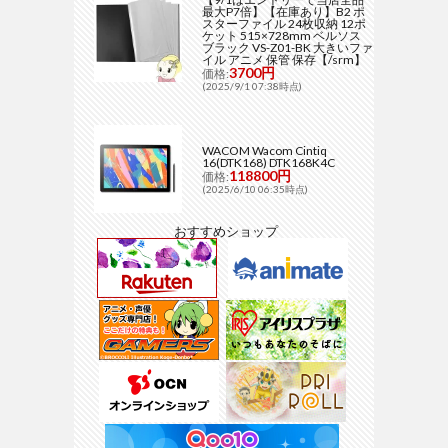
最大P7倍】【在庫あり】B2 ポ
スターファイル 24枚収納 12ポ
ケット 515×728mm ベルソス
ブラック VS-Z01-BK 大きいファ
イル アニメ 保管 保存【/srm】
3700円
価格:
(2025/9/1 07:38時点)
WACOM Wacom Cintiq
16(DTK168) DTK168K4C
118800円
価格:
(2025/6/10 06:35時点)
おすすめショップ