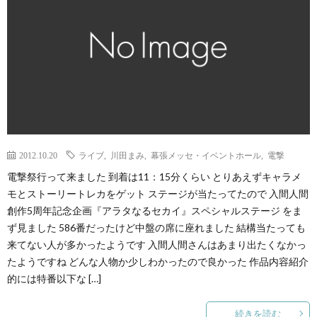
2012.10.20
ライブ
,
川田まみ
,
幕張メッセ・イベントホール
,
電撃
電撃祭行って来ました 到着は11：15分くらい とりあえずキャラメ
モとストーリートレカをゲット ステージが当たってたので 入間人間
創作5周年記念企画『アラタなるセカイ』スペシャルステージ をま
ず見ました 586番だったけど中盤の席に座れました 結構当たっても
来てない人が多かったようです 入間人間さんはあまり出たくなかっ
たようですね どんな人物か少しわかったので良かった 作品内容紹介
的には特番以下な […]
続きを読む