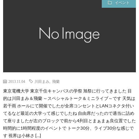
イベント
2013.11.04
川田まみ
,
飛蘭
東京電機大学 東京千住キャンパスの学祭 旭祭に行ってきました 目
的は川田まみ＆飛蘭 ～スペシャルトーク＆ミニライブ～です 天気は
若干雨 ホールにて開催でしたが全席コンセントとLANコネクタ付い
てるなど最近の大学って感じでしたね 自由席だったので適当に詰め
て座りましたが左のブロックで前から4列目とまぁまぁ良位置でした
時間的に1時間程度のイベントで トーク30分、ライブ30分な感じで
す 視界は小林さ […]