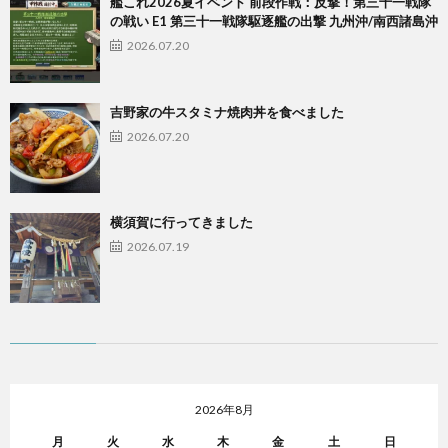
艦これ2026夏イベント 前段作戦：反撃！第三十一戦隊
の戦い E1 第三十一戦隊駆逐艦の出撃 九州沖/南西諸島沖
2026.07.20
吉野家の牛スタミナ焼肉丼を食べました
2026.07.20
横須賀に行ってきました
2026.07.19
2026年8月
月
火
水
木
金
土
日