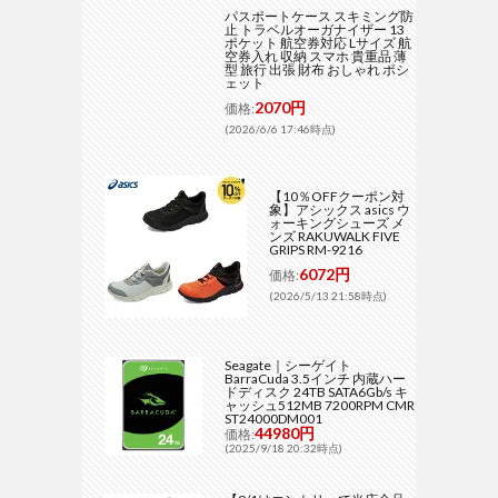
パスポートケース スキミング防
止 トラベルオーガナイザー 13
ポケット 航空券対応 Lサイズ 航
空券入れ 収納 スマホ 貴重品 薄
型 旅行 出張 財布 おしゃれ ポシ
ェット
2070円
価格:
(2026/6/6 17:46時点)
【10％OFFクーポン対
象】アシックス asics ウ
ォーキングシューズ メ
ンズ RAKUWALK FIVE
GRIPS RM-9216
6072円
価格:
(2026/5/13 21:58時点)
Seagate｜シーゲイト
BarraCuda 3.5インチ 内蔵ハー
ドディスク 24TB SATA6Gb/s キ
ャッシュ512MB 7200RPM CMR
ST24000DM001
44980円
価格:
(2025/9/18 20:32時点)