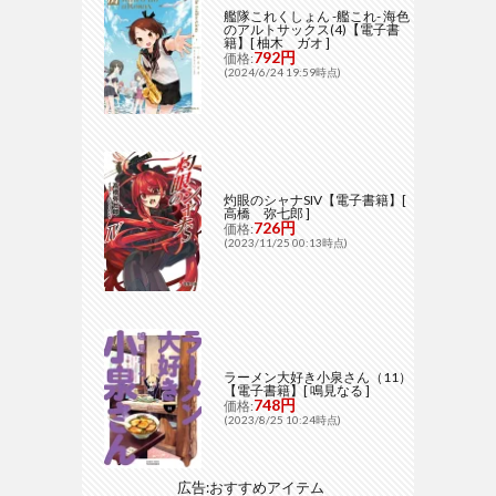
艦隊これくしょん -艦これ- 海色
のアルトサックス(4)【電子書
籍】[ 柚木 ガオ ]
792円
価格:
(2024/6/24 19:59時点)
灼眼のシャナSIV【電子書籍】[
高橋 弥七郎 ]
726円
価格:
(2023/11/25 00:13時点)
ラーメン大好き小泉さん（11）
【電子書籍】[ 鳴見なる ]
748円
価格:
(2023/8/25 10:24時点)
広告:おすすめアイテム