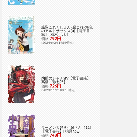
艦隊これくしょん -艦これ- 海色
のアルトサックス(4)【電子書
籍】[ 柚木 ガオ ]
792円
価格:
(2024/6/24 19:59時点)
灼眼のシャナSIV【電子書籍】[
高橋 弥七郎 ]
726円
価格:
(2023/11/25 00:13時点)
ラーメン大好き小泉さん（11）
【電子書籍】[ 鳴見なる ]
748円
価格: