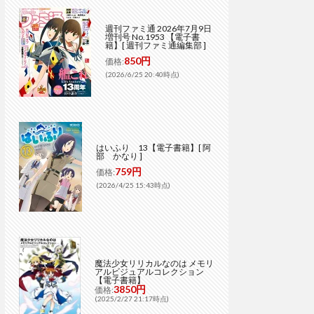
週刊ファミ通 2026年7月9日
増刊号 No.1953 【電子書
籍】[ 週刊ファミ通編集部 ]
850円
価格:
(2026/6/25 20:40時点)
はいふり 13【電子書籍】[ 阿
部 かなり ]
759円
価格:
(2026/4/25 15:43時点)
魔法少女リリカルなのは メモリ
アルビジュアルコレクション
【電子書籍】
3850円
価格:
(2025/2/27 21:17時点)