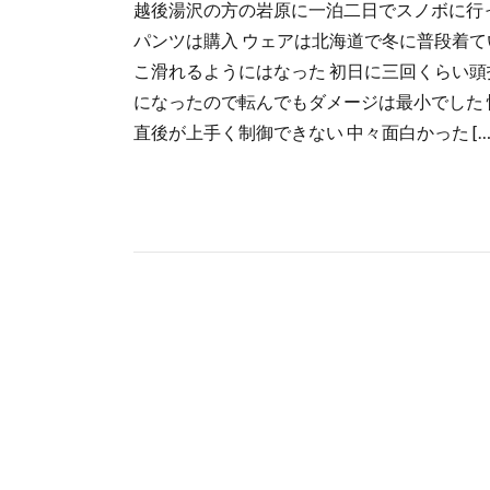
越後湯沢の方の岩原に一泊二日でスノボに行っ
パンツは購入 ウェアは北海道で冬に普段着て
こ滑れるようにはなった 初日に三回くらい頭
になったので転んでもダメージは最小でした 
直後が上手く制御できない 中々面白かった […