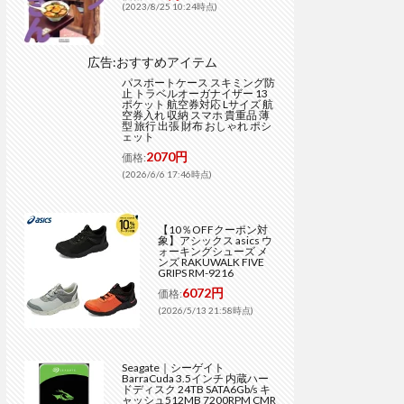
(2023/8/25 10:24時点)
広告:おすすめアイテム
パスポートケース スキミング防
止 トラベルオーガナイザー 13
ポケット 航空券対応 Lサイズ 航
空券入れ 収納 スマホ 貴重品 薄
型 旅行 出張 財布 おしゃれ ポシ
ェット
2070円
価格:
(2026/6/6 17:46時点)
【10％OFFクーポン対
象】アシックス asics ウ
ォーキングシューズ メ
ンズ RAKUWALK FIVE
GRIPS RM-9216
6072円
価格:
(2026/5/13 21:58時点)
Seagate｜シーゲイト
BarraCuda 3.5インチ 内蔵ハー
ドディスク 24TB SATA6Gb/s キ
ャッシュ512MB 7200RPM CMR