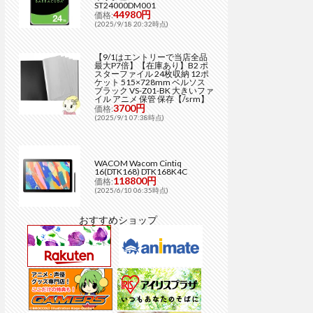
ST24000DM001
44980円
価格:
(2025/9/18 20:32時点)
【9/1はエントリーで当店全品
最大P7倍】【在庫あり】B2 ポ
スターファイル 24枚収納 12ポ
ケット 515×728mm ベルソス
ブラック VS-Z01-BK 大きいファ
イル アニメ 保管 保存【/srm】
3700円
価格:
(2025/9/1 07:38時点)
WACOM Wacom Cintiq
16(DTK168) DTK168K4C
118800円
価格:
(2025/6/10 06:35時点)
おすすめショップ