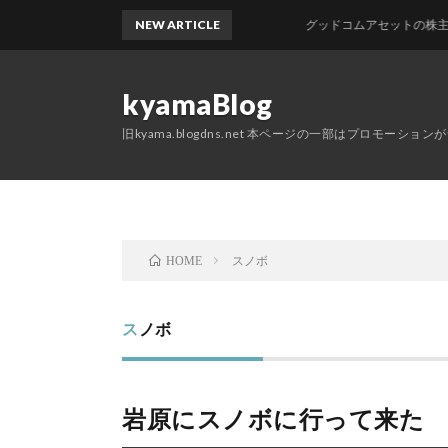
NEW ARTICLE
グッドコムアセットの株主優待が
kyamaBlog
旧kyama.blogdns.net 本ページの一部はプロモーショ
スノボ
HOME
スノボ
岩原にスノボに行って来た