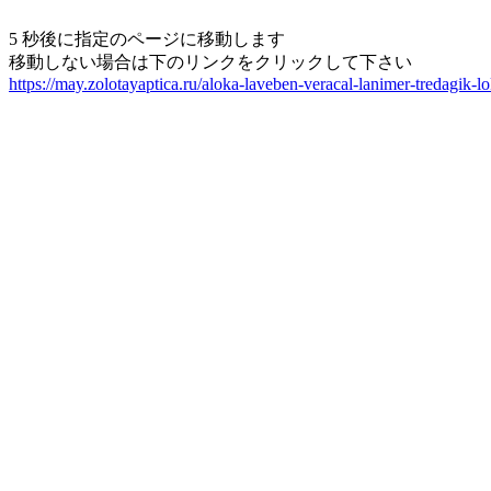
5 秒後に指定のページに移動します
移動しない場合は下のリンクをクリックして下さい
https://may.zolotayaptica.ru/aloka-laveben-veracal-lanimer-tredagik-lo